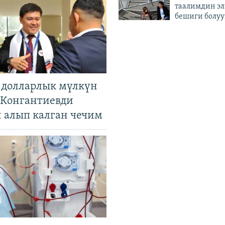
таалимдин эл
бешиги болуу
н долларлык мүлкүн
. Конгантиевди
н алып калган чечим