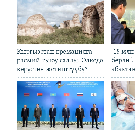
Кыргызстан кремацияга
"15 мл
расмий тыюу салды. Өлкөдө
берди"
көрүстөн жетиштүүбү?
абакта