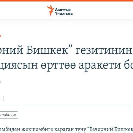
Р
рний Бишкек” гезитинин
циясын өрттөө аракети б
6
з
ан табыңыз
мбиден жекшембиге караган түнү “Вечерний Бишкек