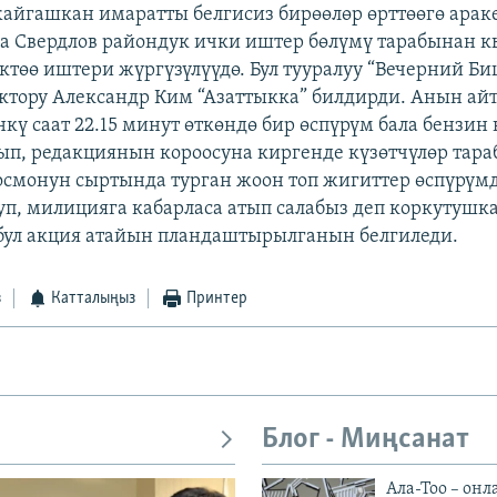
айгашкан имаратты белгисиз бирөөлөр өрттөөгө ара
ча Свердлов райондук ички иштер бөлүмү тарабынан
иктөө иштери жүргүзүлүүдө. Бул тууралуу “Вечерний Б
ктору Александр Ким “Азаттыкка” билдирди. Анын а
кү саат 22.15 минут өткөндө бир өспүрүм бала бензин
ып, редакциянын короосуна киргенде күзөтчүлөр тар
осмонун сыртында турган жоон топ жигиттер өспүрүм
уп, милицияга кабарласа атып салабыз деп коркутушка
бул акция атайын пландаштырылганын белгиледи.
з
Катталыңыз
Принтер
Блог - Миңсанат
Ала-Тоо – онл