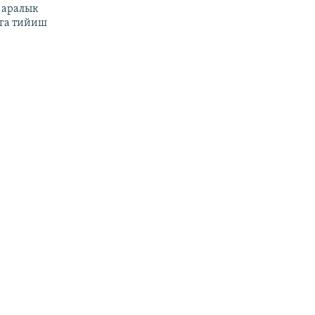
 аралык
га тийиш