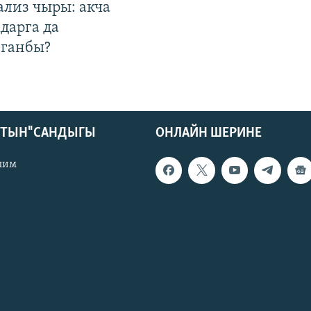
ализ чыры: акча
дарга да
лганбы?
КТЫН" САНДЫГЫ
ОНЛАЙН ШЕРИНЕ
лим