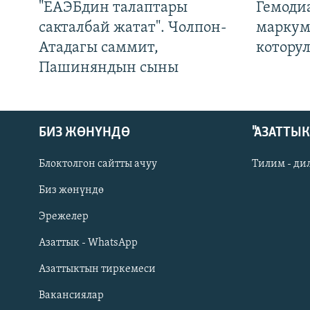
"ЕАЭБдин талаптары
Гемоди
сакталбай жатат". Чолпон-
маркум
Атадагы саммит,
котору
Пашиняндын сыны
БИЗ ЖӨНҮНДӨ
"АЗАТТЫ
Блоктолгон сайтты ачуу
Тилим - ди
Биз жөнүндө
Русский
Эрежелер
Азаттык - WhatsApp
ОНЛАЙН ШЕРИНЕ
Азаттыктын тиркемеси
Вакансиялар