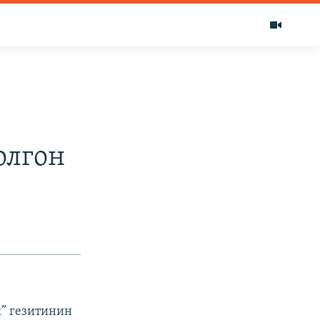
олгон
” гезитинин