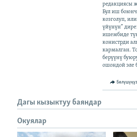
ЭЖЕ-СИҢДИЛЕР
редакциясы ж
Бул иш боюн
АЗАТТЫК+
козголуп, ил
ЫҢГАЙСЫЗ СУРООЛОР
үйүнүн” дире
ишембиде түн
конистрди ал
кармалган. Т
берүүнү буюр
ошондой эле 
Бөлүшүңү
Дагы кызыктуу баяндар
Окуялар