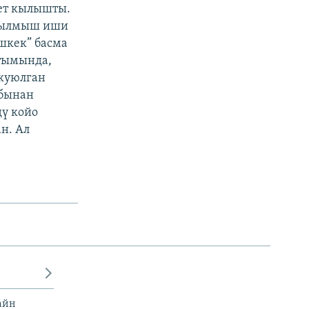
кет кылышты.
 кылмыш иши
ишкек” басма
йтымында,
 куюлган
абынан
дү койо
н. Ал
айн