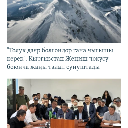
"Толук даяр болгондор гана чыгышы
керек". Кыргызстан Жеңиш чокусу
боюнча жаңы талап сунуштады