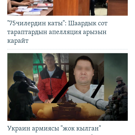
"75чилердин каты": Шаардык сот
тараптардын апелляция арызын
карайт
Украин армиясы "жок кылган"