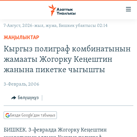
Линктер
Мазмунга
өтүңүз
7-Август, 2026-жыл, жума, Бишкек убактысы 02:14
Навигацияга
ЖАҢЫЛЫКТАР
өтүңүз
ЖАҢЫЛЫКТАР
КЫРГЫЗСТАН
Издөөгө
Кыргыз полиграф комбинатынын
салыңыз
ДҮЙНӨ
КЫРГЫЗСТАН
жамааты Жогорку Кеңештин
УКРАИНА
САЯСАТ
ДҮЙНӨ
жанына пикетке чыгышты
АТАЙЫН ИЛИКТӨӨ
ЭКОНОМИКА
БОРБОР АЗИЯ
3-Февраль, 2006
ТВ ПРОГРАММАЛАР
МАДАНИЯТ
Бөлүшүңүз
ПОДКАСТ
БҮГҮН АЗАТТЫКТА
ӨЗГӨЧӨ ПИКИР
ЭКСПЕРТТЕР ТАЛДАЙТ
Бизди Google'дан табыңыз
БИЗ ЖАНА ДҮЙНӨ
Русский
БИШКЕК. 3-февралда Жогорку Кеңештин
ДАНИСТЕ