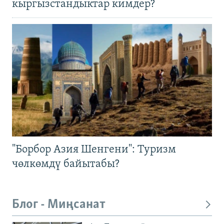
кыргызстандыктар кимдер?
"Борбор Азия Шенгени": Туризм
чөлкөмдү байытабы?
Блог - Миңсанат