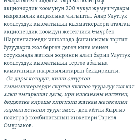
имаратынын алдына Кыргыз полиграф
ОНЛАЙН ШЕРИНЕ
ЭЖЕ-СИҢДИЛЕР
акционердик коомунун 200 чукул жумушчулары
нааразылык акциясына чыгышты. Алар Улуттук
АЗАТТЫК+
коопсуздук кызматынын кызматкерлери аталган
ЫҢГАЙСЫЗ СУРООЛОР
акционердик коомдун жетекчиси Өмүрбек
Шаршеналиевди ишканада финансылык тартип
бузууларга жол берген деген кине менен
ЭЕ/АРнун бардык сайттары
ооруканада жаткан жеринен алып барып Улуттук
коопсуздук кызматынын тергөө абагына
камаганына нааразылыктарын билдиришти.
-
Ок дары көтөрүп, киши өлтүргөн
кылмышкерлерди сыртка чыкпоо тууралуу тил кат
алып чыгарышат дагы, ири ишкананы иштетип,
бюджетке киреше киргизип жаткан жетекчини
кармап кеткени туура эмес,-
деп айтты Кыргыз
полиграф комбинатынын инженери Тариэл
Өмүрзаков.