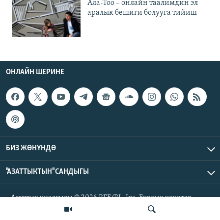
Ала-Тоо – онлайн таалимдин эл
аралык бешиги болууга тийиш
ОНЛАЙН ШЕРИНЕ
БИЗ ЖӨНҮНДӨ
"АЗАТТЫКТЫН" САНДЫГЫ
Азаттык үналгысы © 2026 RFE/RL, Inc. Бардык укуктар
корголгон.