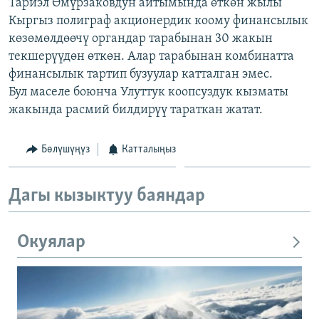
Тариэл Өмүрзаковдун айтымында өткөн жылы
Кыргыз полиграф акционердик коому финансылык
көзөмөлдөөчү органдар тарабынан 30 жакын
текшерүүдөн өткөн. Алар тарабынан комбинатта
финансылык тартип бузуулар катталган эмес.
Бул маселе боюнча Улуттук коопсуздук кызматы
жакында расмий билдирүү тараткан жатат.
Бөлүшүңүз
Катталыңыз
Дагы кызыктуу баяндар
Окуялар