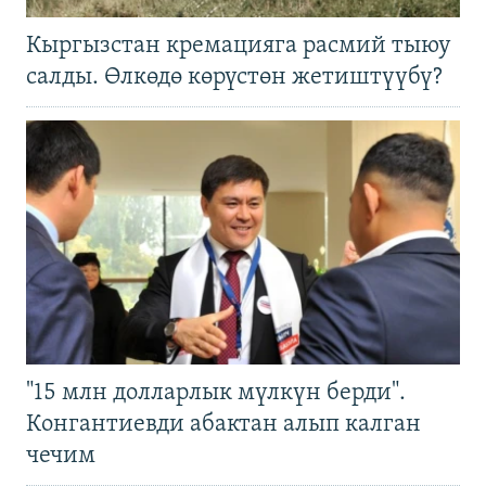
Кыргызстан кремацияга расмий тыюу
салды. Өлкөдө көрүстөн жетиштүүбү?
"15 млн долларлык мүлкүн берди".
Конгантиевди абактан алып калган
чечим