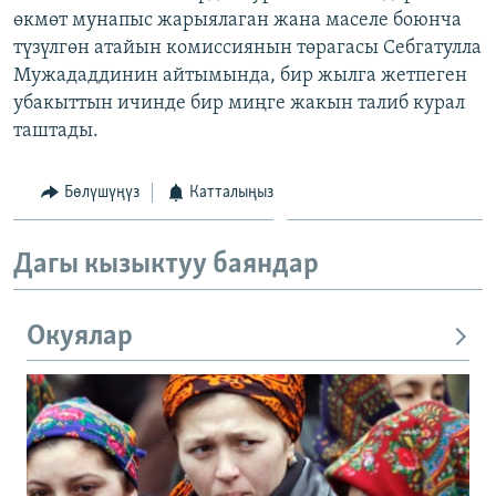
өкмөт мунапыс жарыялаган жана маселе боюнча
ОНЛАЙН ШЕРИНЕ
ЭЖЕ-СИҢДИЛЕР
түзүлгөн атайын комиссиянын төрагасы Себгатулла
АЗАТТЫК+
Мужададдинин айтымында, бир жылга жетпеген
ЫҢГАЙСЫЗ СУРООЛОР
убакыттын ичинде бир миңге жакын талиб курал
таштады.
ЭЕ/АРнун бардык сайттары
Бөлүшүңүз
Катталыңыз
Дагы кызыктуу баяндар
Окуялар