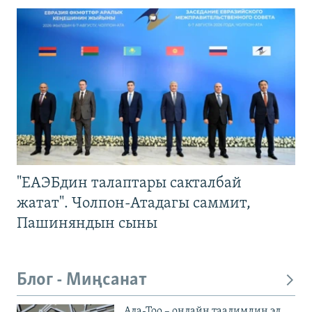
"ЕАЭБдин талаптары сакталбай
жатат". Чолпон-Атадагы саммит,
Пашиняндын сыны
Блог - Миңсанат
Ала-Тоо – онлайн таалимдин эл