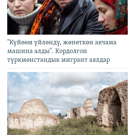
"Күйөөм үйлөндү, жөнөткөн акчама
машина алды". Кордолгон
түркмөнстандык мигрант аялдар