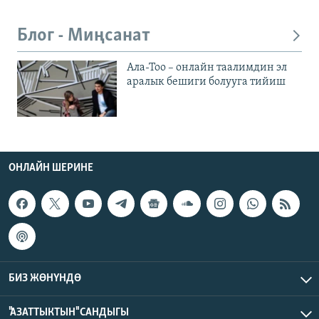
Блог - Миңсанат
Ала-Тоо – онлайн таалимдин эл
аралык бешиги болууга тийиш
ОНЛАЙН ШЕРИНЕ
БИЗ ЖӨНҮНДӨ
"АЗАТТЫКТЫН" САНДЫГЫ