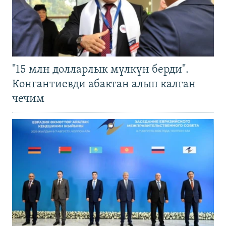
"15 млн долларлык мүлкүн берди".
Конгантиевди абактан алып калган
чечим