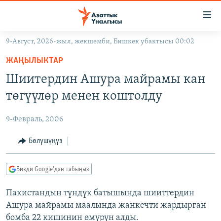
Линктер
Мазмунга
өтүңүз
9-Август, 2026-жыл, жекшемби, Бишкек убактысы 00:02
Навигацияга
ЖАҢЫЛЫКТАР
өтүңүз
ЖАҢЫЛЫКТАР
КЫРГЫЗСТАН
Издөөгө
Шиитердин Ашура майрамы кан
салыңыз
ДҮЙНӨ
КЫРГЫЗСТАН
төгүүлөр менен коштолду
УКРАИНА
САЯСАТ
ДҮЙНӨ
9-Февраль, 2006
АТАЙЫН ИЛИКТӨӨ
ЭКОНОМИКА
БОРБОР АЗИЯ
ТВ ПРОГРАММАЛАР
Бөлүшүңүз
МАДАНИЯТ
ПОДКАСТ
БҮГҮН АЗАТТЫКТА
Бизди Google'дан табыңыз
ӨЗГӨЧӨ ПИКИР
ЭКСПЕРТТЕР ТАЛДАЙТ
Пакистандын түндүк батышында шииттердин
БИЗ ЖАНА ДҮЙНӨ
Русский
Ашура майрамы маалында жанкечти жардырган
ДАНИСТЕ
бомба 22 кишинин өмүрүн алды.