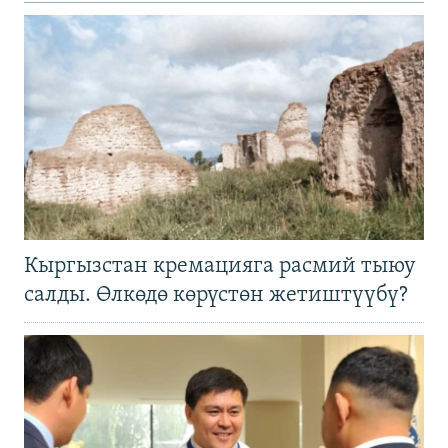
Кыргызстан кремацияга расмий тыюу
салды. Өлкөдө көрүстөн жетиштүүбү?