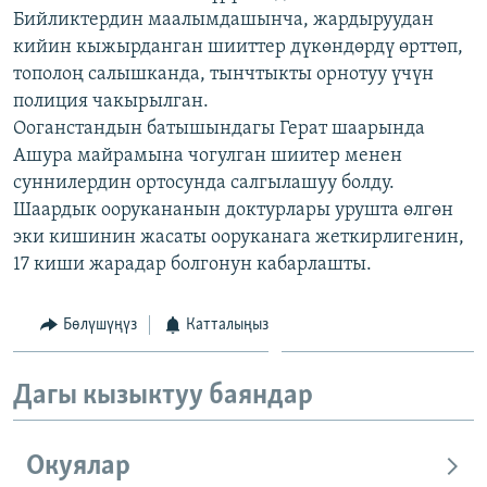
Бийликтердин маалымдашынча, жардыруудан
ОНЛАЙН ШЕРИНЕ
ЭЖЕ-СИҢДИЛЕР
кийин кыжырданган шииттер дүкөндөрдү өрттөп,
АЗАТТЫК+
тополоң салышканда, тынчтыкты орнотуу үчүн
ЫҢГАЙСЫЗ СУРООЛОР
полиция чакырылган.
Ооганстандын батышындагы Герат шаарында
Ашура майрамына чогулган шиитер менен
ЭЕ/АРнун бардык сайттары
суннилердин ортосунда салгылашуу болду.
Шаардык оорукананын доктурлары урушта өлгөн
эки кишинин жасаты ооруканага жеткирлигенин,
17 киши жарадар болгонун кабарлашты.
Бөлүшүңүз
Катталыңыз
Дагы кызыктуу баяндар
Окуялар