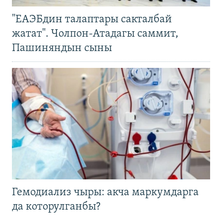
"ЕАЭБдин талаптары сакталбай
жатат". Чолпон-Атадагы саммит,
Пашиняндын сыны
Гемодиализ чыры: акча маркумдарга
да которулганбы?