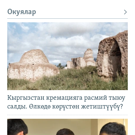
Окуялар
Кыргызстан кремацияга расмий тыюу
салды. Өлкөдө көрүстөн жетиштүүбү?