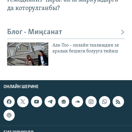
да которулганбы?
Блог - Миңсанат
Ала-Тоо – онлайн таалимдин эл
аралык бешиги болууга тийиш
ОНЛАЙН ШЕРИНЕ