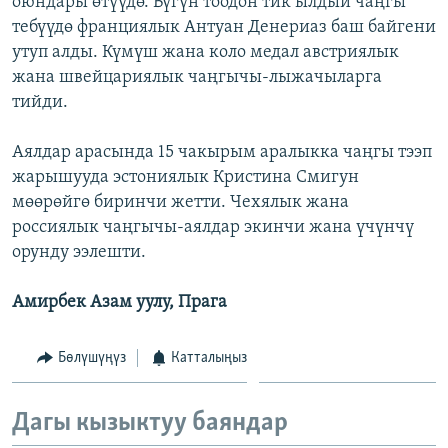
оюндары өтүүдө. Бүгүн тоодон тик ылдый чаңгы
ОНЛАЙН ШЕРИНЕ
ЭЖЕ-СИҢДИЛЕР
тебүүдө франциялык Антуан Денериаз баш байгени
утуп алды. Күмүш жана коло медал австриялык
АЗАТТЫК+
жана швейцариялык чаңгычы-лыжачыларга
ЫҢГАЙСЫЗ СУРООЛОР
тийди.
Аялдар арасында 15 чакырым аралыкка чаңгы тээп
ЭЕ/АРнун бардык сайттары
жарышууда эстониялык Кристина Смигун
мөөрөйгө биринчи жетти. Чехялык жана
россиялык чаңгычы-аялдар экинчи жана үчүнчү
орунду ээлешти.
Амирбек Азам уулу, Прага
Бөлүшүңүз
Катталыңыз
Дагы кызыктуу баяндар