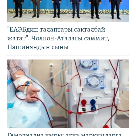
"ЕАЭБдин талаптары сакталбай
жатат". Чолпон-Атадагы саммит,
Пашиняндын сыны
Гемодиализ чыры: акча маркумдарга