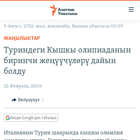
Линктер
Мазмунга
өтүңүз
9-Август, 2026-жыл, жекшемби, Бишкек убактысы 00:09
Навигацияга
ЖАҢЫЛЫКТАР
өтүңүз
ЖАҢЫЛЫКТАР
КЫРГЫЗСТАН
Издөөгө
Туриндеги Кышкы олипиаданын
салыңыз
ДҮЙНӨ
КЫРГЫЗСТАН
биринчи жеңүүчүлөрү дайын
УКРАИНА
САЯСАТ
ДҮЙНӨ
болду
АТАЙЫН ИЛИКТӨӨ
ЭКОНОМИКА
БОРБОР АЗИЯ
12-Февраль, 2006
ТВ ПРОГРАММАЛАР
МАДАНИЯТ
Бөлүшүңүз
ПОДКАСТ
БҮГҮН АЗАТТЫКТА
ӨЗГӨЧӨ ПИКИР
ЭКСПЕРТТЕР ТАЛДАЙТ
Бизди Google'дан табыңыз
БИЗ ЖАНА ДҮЙНӨ
Русский
Италиянын Турин шаарында кышкы олимпия
ДАНИСТЕ