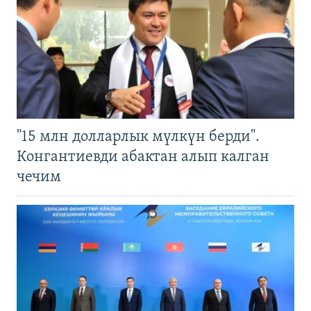
"15 млн долларлык мүлкүн берди".
Конгантиевди абактан алып калган
чечим