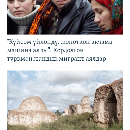
"Күйөөм үйлөндү, жөнөткөн акчама
машина алды". Кордолгон
түркмөнстандык мигрант аялдар