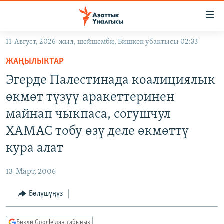
Линктер
Мазмунга
өтүңүз
11-Август, 2026-жыл, шейшемби, Бишкек убактысы 02:33
Навигацияга
ЖАҢЫЛЫКТАР
өтүңүз
ЖАҢЫЛЫКТАР
КЫРГЫЗСТАН
Издөөгө
Эгерде Палестинада коалициялык
салыңыз
ДҮЙНӨ
КЫРГЫЗСТАН
өкмөт түзүү аракеттеринен
УКРАИНА
САЯСАТ
ДҮЙНӨ
майнап чыкпаса, согушчул
АТАЙЫН ИЛИКТӨӨ
ЭКОНОМИКА
БОРБОР АЗИЯ
ХАМАС тобу өзү деле өкмөттү
ТВ ПРОГРАММАЛАР
МАДАНИЯТ
кура алат
ПОДКАСТ
БҮГҮН АЗАТТЫКТА
13-Март, 2006
ӨЗГӨЧӨ ПИКИР
ЭКСПЕРТТЕР ТАЛДАЙТ
Бөлүшүңүз
БИЗ ЖАНА ДҮЙНӨ
Русский
ДАНИСТЕ
Бизди Google'дан табыңыз