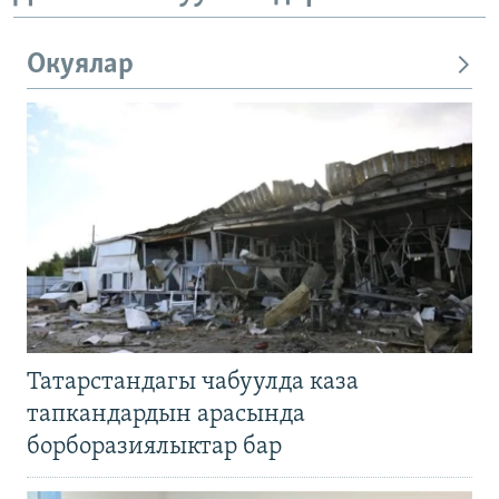
Окуялар
Татарстандагы чабуулда каза
тапкандардын арасында
борборазиялыктар бар