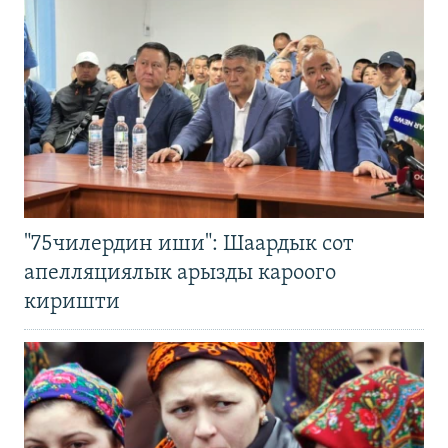
"75чилердин иши": Шаардык сот
апелляциялык арызды кароого
киришти