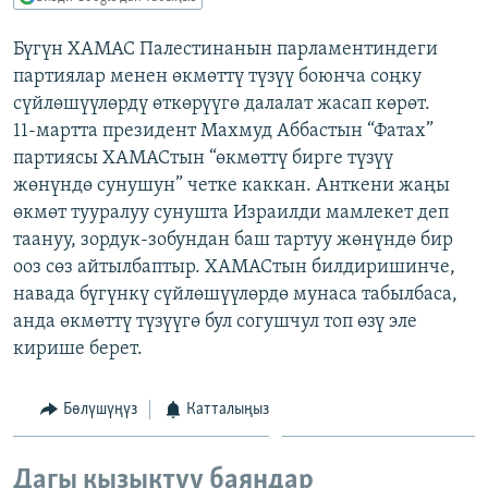
ОНЛАЙН ШЕРИНЕ
ЭЖЕ-СИҢДИЛЕР
Бүгүн ХАМАС Палестинанын парламентиндеги
АЗАТТЫК+
партиялар менен өкмөттү түзүү боюнча соңку
ЫҢГАЙСЫЗ СУРООЛОР
сүйлөшүүлөрдү өткөрүүгө далалат жасап көрөт.
11-мартта президент Махмуд Аббастын “Фатах”
партиясы ХАМАСтын “өкмөттү бирге түзүү
ЭЕ/АРнун бардык сайттары
жөнүндө сунушун” четке каккан. Анткени жаңы
өкмөт тууралуу сунушта Израилди мамлекет деп
таануу, зордук-зобундан баш тартуу жөнүндө бир
ооз сөз айтылбаптыр. ХАМАСтын билдиришинче,
навада бүгүнкү сүйлөшүүлөрдө мунаса табылбаса,
анда өкмөттү түзүүгө бул согушчул топ өзү эле
кирише берет.
Бөлүшүңүз
Катталыңыз
Дагы кызыктуу баяндар