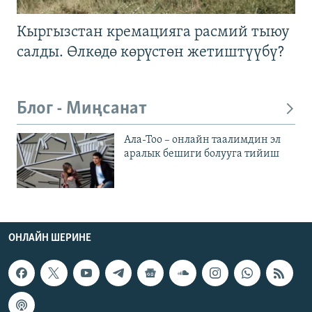
Кыргызстан кремацияга расмий тыюу
салды. Өлкөдө көрүстөн жетиштүүбү?
Блог - Миңсанат
Ала-Тоо – онлайн таалимдин эл
аралык бешиги болууга тийиш
ОНЛАЙН ШЕРИНЕ