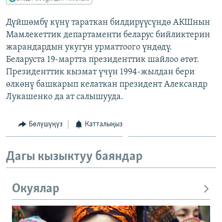
ОНЛАЙН ШЕРИНЕ
ЭЖЕ-СИҢДИЛЕР
Дүйшөмбү күнү тараткан билдирүүсүндө АКШнын
АЗАТТЫК+
Мамлекеттик департаменти беларус бийликтерин
ЫҢГАЙСЫЗ СУРООЛОР
жарандардын укугун урматтоого үндөдү.
Беларуста 19-мартта президенттик шайлоо өтөт.
Президенттик кызмат үчүн 1994-жылдан бери
ЭЕ/АРнун бардык сайттары
өлкөнү башкарып келаткан президент Александр
Лукашенко да ат салышууда.
Бөлүшүңүз
Катталыңыз
Дагы кызыктуу баяндар
Окуялар