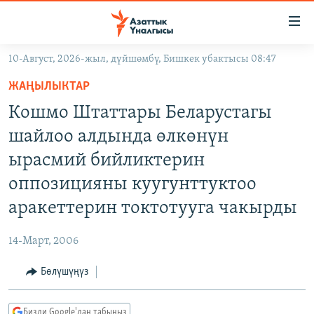
Линктер
Мазмунга
өтүңүз
10-Август, 2026-жыл, дүйшөмбү, Бишкек убактысы 08:47
Навигацияга
ЖАҢЫЛЫКТАР
өтүңүз
ЖАҢЫЛЫКТАР
КЫРГЫЗСТАН
Издөөгө
Кошмо Штаттары Беларустагы
салыңыз
ДҮЙНӨ
КЫРГЫЗСТАН
шайлоо алдында өлкөнүн
УКРАИНА
САЯСАТ
ДҮЙНӨ
ырасмий бийликтерин
АТАЙЫН ИЛИКТӨӨ
ЭКОНОМИКА
БОРБОР АЗИЯ
оппозицияны куугунттуктоо
ТВ ПРОГРАММАЛАР
МАДАНИЯТ
аракеттерин токтотууга чакырды
ПОДКАСТ
БҮГҮН АЗАТТЫКТА
14-Март, 2006
ӨЗГӨЧӨ ПИКИР
ЭКСПЕРТТЕР ТАЛДАЙТ
Бөлүшүңүз
БИЗ ЖАНА ДҮЙНӨ
Русский
ДАНИСТЕ
Бизди Google'дан табыңыз