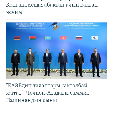
Конгантиевди абактан алып калган
чечим
"ЕАЭБдин талаптары сакталбай
жатат". Чолпон-Атадагы саммит,
Пашиняндын сыны