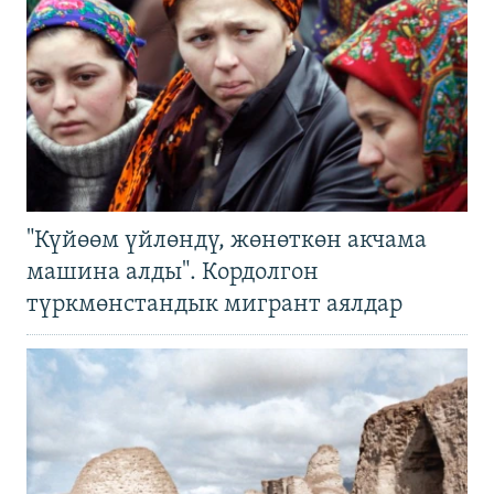
"Күйөөм үйлөндү, жөнөткөн акчама
машина алды". Кордолгон
түркмөнстандык мигрант аялдар