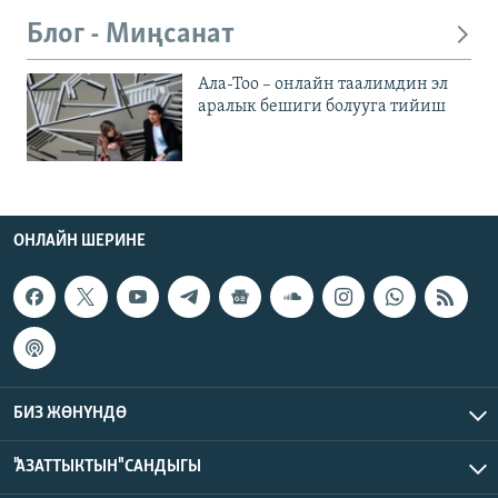
Блог - Миңсанат
Ала-Тоо – онлайн таалимдин эл
аралык бешиги болууга тийиш
ОНЛАЙН ШЕРИНЕ
БИЗ ЖӨНҮНДӨ
"АЗАТТЫКТЫН" САНДЫГЫ