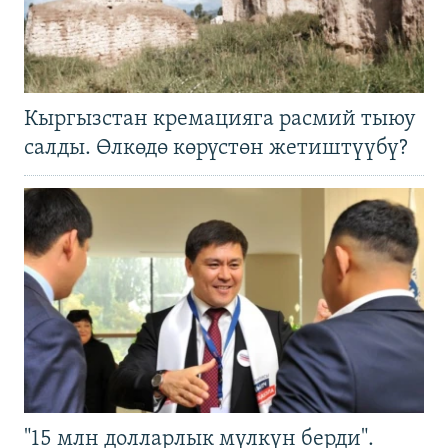
Кыргызстан кремацияга расмий тыюу
салды. Өлкөдө көрүстөн жетиштүүбү?
"15 млн долларлык мүлкүн берди".