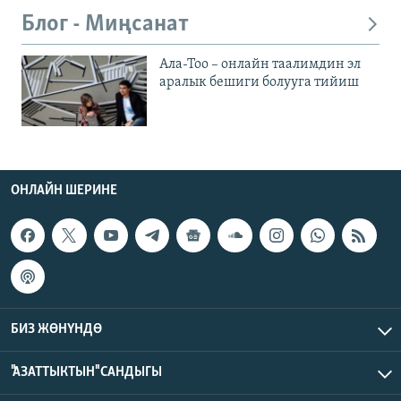
Блог - Миңсанат
Ала-Тоо – онлайн таалимдин эл
аралык бешиги болууга тийиш
ОНЛАЙН ШЕРИНЕ
БИЗ ЖӨНҮНДӨ
"АЗАТТЫКТЫН" САНДЫГЫ