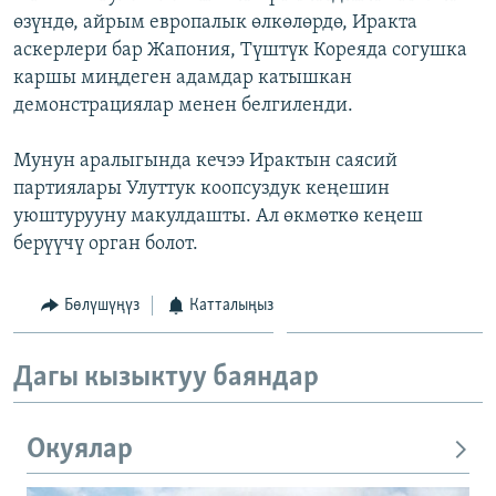
өзүндө, айрым европалык өлкөлөрдө, Иракта
аскерлери бар Жапония, Түштүк Кореяда согушка
каршы миңдеген адамдар катышкан
демонстрациялар менен белгиленди.
Мунун аралыгында кечээ Ирактын саясий
партиялары Улуттук коопсуздук кеңешин
уюштурууну макулдашты. Ал өкмөткө кеңеш
берүүчү орган болот.
Бөлүшүңүз
Катталыңыз
Дагы кызыктуу баяндар
Окуялар