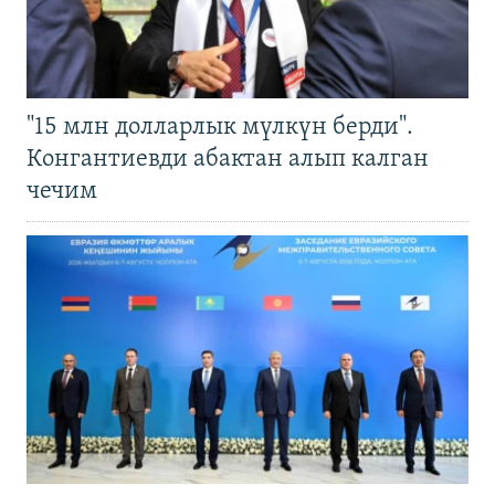
"15 млн долларлык мүлкүн берди".
Конгантиевди абактан алып калган
чечим