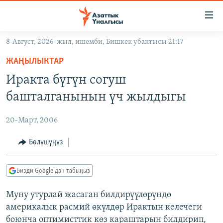
Линктер
Мазмунга
өтүңүз
8-Август, 2026-жыл, ишемби, Бишкек убактысы 21:17
Навигацияга
ЖАҢЫЛЫКТАР
өтүңүз
ЖАҢЫЛЫКТАР
КЫРГЫЗСТАН
Издөөгө
Иракта бүгүн согуш
салыңыз
ДҮЙНӨ
КЫРГЫЗСТАН
башталганынын үч жылдыгы
УКРАИНА
САЯСАТ
ДҮЙНӨ
20-Март, 2006
АТАЙЫН ИЛИКТӨӨ
ЭКОНОМИКА
БОРБОР АЗИЯ
ТВ ПРОГРАММАЛАР
Бөлүшүңүз
МАДАНИЯТ
ПОДКАСТ
БҮГҮН АЗАТТЫКТА
Бизди Google'дан табыңыз
ӨЗГӨЧӨ ПИКИР
ЭКСПЕРТТЕР ТАЛДАЙТ
Муну утурлай жасаган билдирүүлөрүндө
БИЗ ЖАНА ДҮЙНӨ
Русский
америкалык расмий өкүлдөр Ирактын келечеги
ДАНИСТЕ
боюнча оптимисттик көз караштарын билдирип,