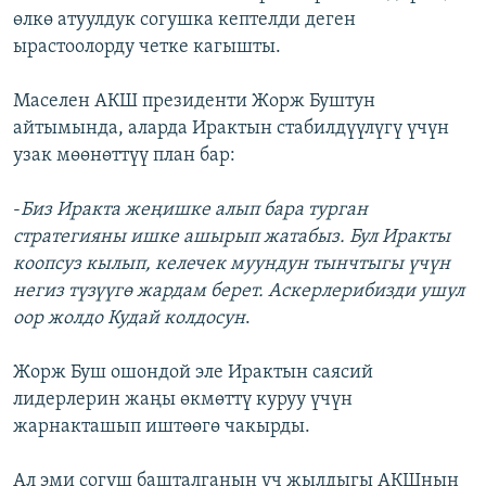
өлкө атуулдук согушка кептелди деген
ОНЛАЙН ШЕРИНЕ
ЭЖЕ-СИҢДИЛЕР
ырастоолорду четке кагышты.
АЗАТТЫК+
ЫҢГАЙСЫЗ СУРООЛОР
Маселен АКШ президенти Жорж Буштун
айтымында, аларда Ирактын стабилдүүлүгү үчүн
узак мөөнөттүү план бар:
ЭЕ/АРнун бардык сайттары
-
Биз Иракта жеңишке алып бара турган
стратегияны ишке ашырып жатабыз. Бул Иракты
коопсуз кылып, келечек муундун тынчтыгы үчүн
негиз түзүүгө жардам берет. Аскерлерибизди ушул
оор жолдо Кудай колдосун
.
Жорж Буш ошондой эле Ирактын саясий
лидерлерин жаңы өкмөттү куруу үчүн
жарнакташып иштөөгө чакырды.
Ал эми согуш башталганын үч жылдыгы АКШнын