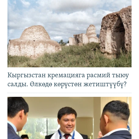
Кыргызстан кремацияга расмий тыюу
салды. Өлкөдө көрүстөн жетиштүүбү?