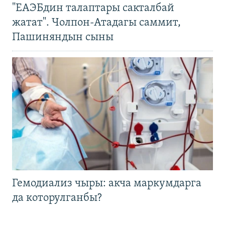
"ЕАЭБдин талаптары сакталбай
жатат". Чолпон-Атадагы саммит,
Пашиняндын сыны
Гемодиализ чыры: акча маркумдарга
да которулганбы?