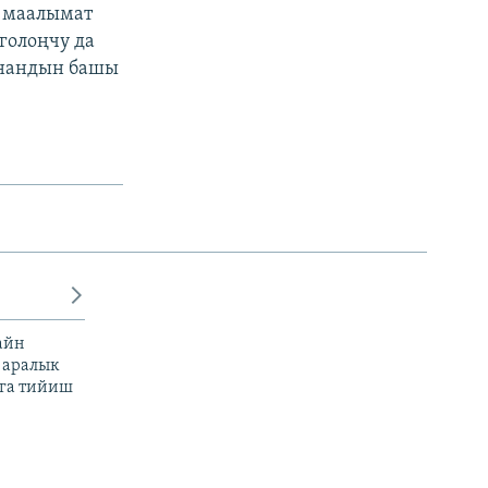
 маалымат
голоңчу да
хнандын башы
айн
 аралык
га тийиш