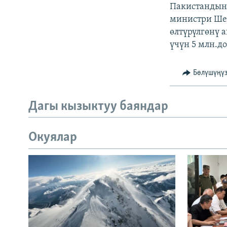
ЭЖЕ-СИҢДИЛЕР
Пакистандын
министри Шей
АЗАТТЫК+
өлтүрүлгөнү 
ЫҢГАЙСЫЗ СУРООЛОР
үчүн 5 млн.д
Бөлүшүңү
Дагы кызыктуу баяндар
Окуялар