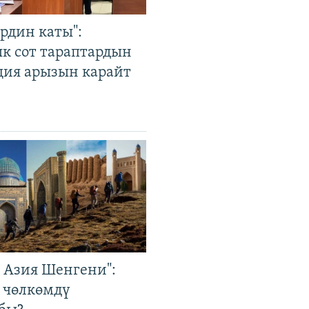
рдин каты":
к сот тараптардын
ция арызын карайт
р Азия Шенгени":
 чөлкөмдү