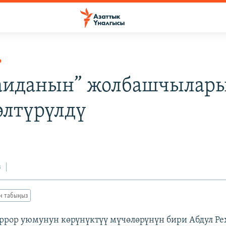
Р
аиданын” жолбашчылар
өлтүрүлдү
6
з
ан табыңыз
еррор уюмунун көрүнүктүү мүчөлөрүнүн бири Абдул Р