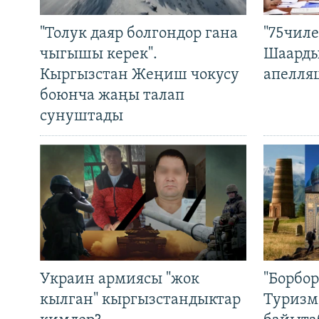
"Толук даяр болгондор гана
"75чиле
чыгышы керек".
Шаарды
Кыргызстан Жеңиш чокусу
апелля
боюнча жаңы талап
сунуштады
Украин армиясы "жок
"Борбо
кылган" кыргызстандыктар
Туризм