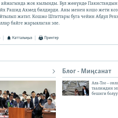
 аймагында жок кылынды. Бул жөнүндө Пакистандын
х Рашид Ахмед билдирди. Аны менен кошо жети коз
айтылып жатат. Кошмо Штаттары буга чейин Абдул Ре
оллар байге жарыялаган эле.
з
Катталыңыз
Принтер
Блог - Миңсанат
Ала-Тоо – онл
таалимдин эл
бешиги болуу