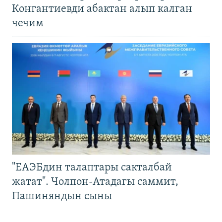
Конгантиевди абактан алып калган
чечим
"ЕАЭБдин талаптары сакталбай
жатат". Чолпон-Атадагы саммит,
Пашиняндын сыны