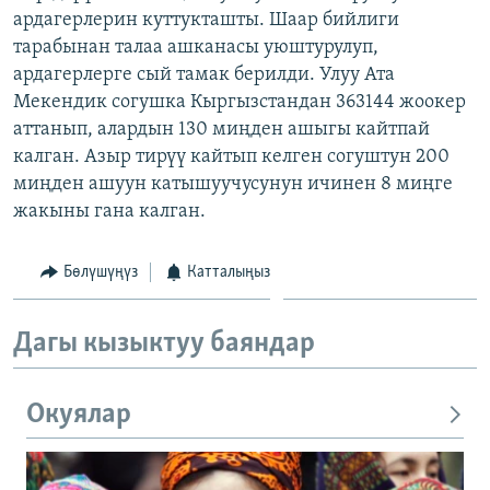
ардагерлерин куттукташты. Шаар бийлиги
ОНЛАЙН ШЕРИНЕ
ЭЖЕ-СИҢДИЛЕР
тарабынан талаа ашканасы уюштурулуп,
АЗАТТЫК+
ардагерлерге сый тамак берилди. Улуу Ата
ЫҢГАЙСЫЗ СУРООЛОР
Мекендик согушка Кыргызстандан 363144 жоокер
аттанып, алардын 130 миңден ашыгы кайтпай
калган. Азыр тирүү кайтып келген согуштун 200
ЭЕ/АРнун бардык сайттары
миңден ашуун катышуучусунун ичинен 8 миңге
жакыны гана калган.
Бөлүшүңүз
Катталыңыз
Дагы кызыктуу баяндар
Окуялар