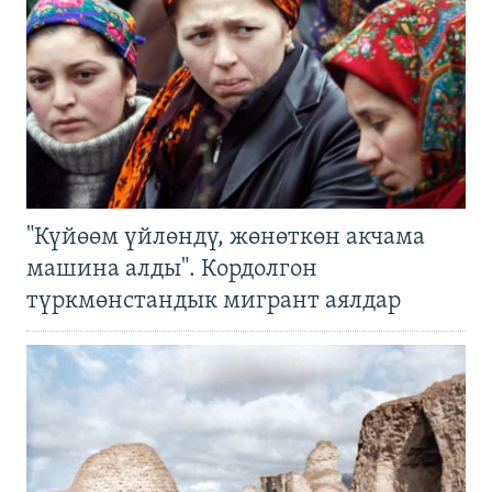
"Күйөөм үйлөндү, жөнөткөн акчама
машина алды". Кордолгон
түркмөнстандык мигрант аялдар