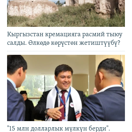
Кыргызстан кремацияга расмий тыюу
салды. Өлкөдө көрүстөн жетиштүүбү?
"15 млн долларлык мүлкүн берди".