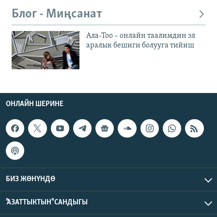
Блог - Миңсанат
Ала-Тоо – онлайн таалимдин эл
аралык бешиги болууга тийиш
ОНЛАЙН ШЕРИНЕ
БИЗ ЖӨНҮНДӨ
"АЗАТТЫКТЫН" САНДЫГЫ