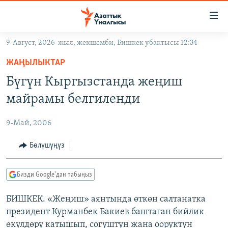
Линктер
Мазмунга
өтүңүз
9-Август, 2026-жыл, жекшемби, Бишкек убактысы 12:34
Навигацияга
ЖАҢЫЛЫКТАР
өтүңүз
ЖАҢЫЛЫКТАР
КЫРГЫЗСТАН
Издөөгө
Бүгүн Кыргызстанда жеңиш
салыңыз
ДҮЙНӨ
КЫРГЫЗСТАН
майрамы белгиленди
УКРАИНА
САЯСАТ
ДҮЙНӨ
9-Май, 2006
АТАЙЫН ИЛИКТӨӨ
ЭКОНОМИКА
БОРБОР АЗИЯ
ТВ ПРОГРАММАЛАР
Бөлүшүңүз
МАДАНИЯТ
ПОДКАСТ
БҮГҮН АЗАТТЫКТА
Бизди Google'дан табыңыз
ӨЗГӨЧӨ ПИКИР
ЭКСПЕРТТЕР ТАЛДАЙТ
БИШКЕК. «Жеңиш» аянтында өткөн салтанатка
БИЗ ЖАНА ДҮЙНӨ
Русский
президент Курманбек Бакиев баштаган бийлик
ДАНИСТЕ
өкүлдөрү катышып, согуштун жана ооруктун