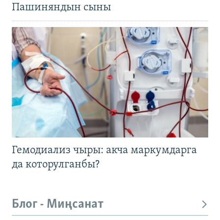
Пашиняндын сыны
Гемодиализ чыры: акча маркумдарга
да которулганбы?
Блог - Миңсанат