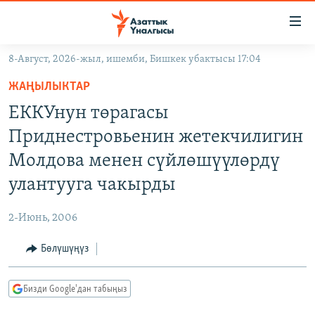
Линктер
Мазмунга
өтүңүз
8-Август, 2026-жыл, ишемби, Бишкек убактысы 17:04
Навигацияга
ЖАҢЫЛЫКТАР
өтүңүз
ЖАҢЫЛЫКТАР
КЫРГЫЗСТАН
Издөөгө
ЕККУнун төрагасы
салыңыз
ДҮЙНӨ
КЫРГЫЗСТАН
Приднестровьенин жетекчилигин
УКРАИНА
САЯСАТ
ДҮЙНӨ
Молдова менен сүйлөшүүлөрдү
АТАЙЫН ИЛИКТӨӨ
ЭКОНОМИКА
БОРБОР АЗИЯ
улантууга чакырды
ТВ ПРОГРАММАЛАР
МАДАНИЯТ
2-Июнь, 2006
ПОДКАСТ
БҮГҮН АЗАТТЫКТА
Бөлүшүңүз
ӨЗГӨЧӨ ПИКИР
ЭКСПЕРТТЕР ТАЛДАЙТ
БИЗ ЖАНА ДҮЙНӨ
Русский
Бизди Google'дан табыңыз
ДАНИСТЕ