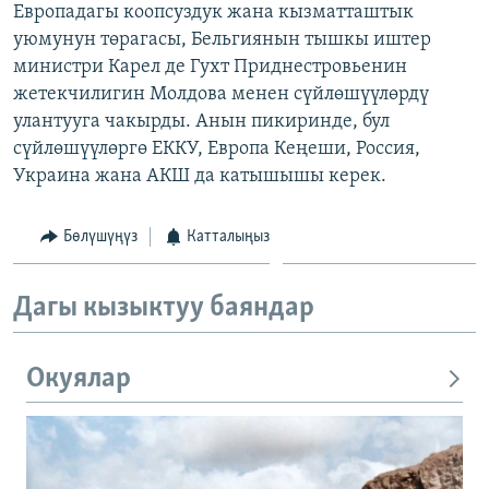
Европадагы коопсуздук жана кызматташтык
ОНЛАЙН ШЕРИНЕ
ЭЖЕ-СИҢДИЛЕР
уюмунун төрагасы, Бельгиянын тышкы иштер
АЗАТТЫК+
министри Карел де Гухт Приднестровьенин
жетекчилигин Молдова менен сүйлөшүүлөрдү
ЫҢГАЙСЫЗ СУРООЛОР
улантууга чакырды. Анын пикиринде, бул
сүйлөшүүлөргө ЕККУ, Европа Кеңеши, Россия,
ЭЕ/АРнун бардык сайттары
Украина жана АКШ да катышышы керек.
Бөлүшүңүз
Катталыңыз
Дагы кызыктуу баяндар
Окуялар