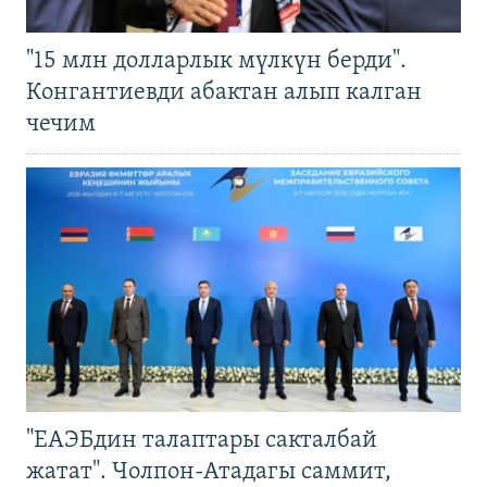
"15 млн долларлык мүлкүн берди".
Конгантиевди абактан алып калган
чечим
"ЕАЭБдин талаптары сакталбай
жатат". Чолпон-Атадагы саммит,