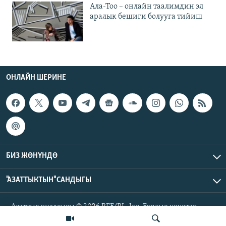
Ала-Тоо – онлайн таалимдин эл
аралык бешиги болууга тийиш
ОНЛАЙН ШЕРИНЕ
БИЗ ЖӨНҮНДӨ
"АЗАТТЫКТЫН" САНДЫГЫ
Азаттык үналгысы © 2026 RFE/RL, Inc. Бардык укуктар
корголгон.