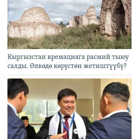
Кыргызстан кремацияга расмий тыюу
салды. Өлкөдө көрүстөн жетиштүүбү?