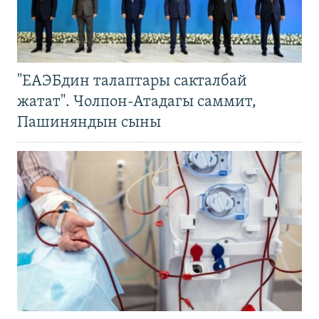
"ЕАЭБдин талаптары сакталбай
жатат". Чолпон-Атадагы саммит,
Пашиняндын сыны