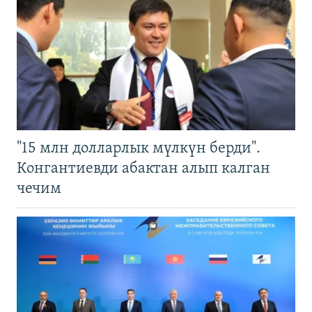
"15 млн долларлык мүлкүн берди".
Конгантиевди абактан алып калган
чечим