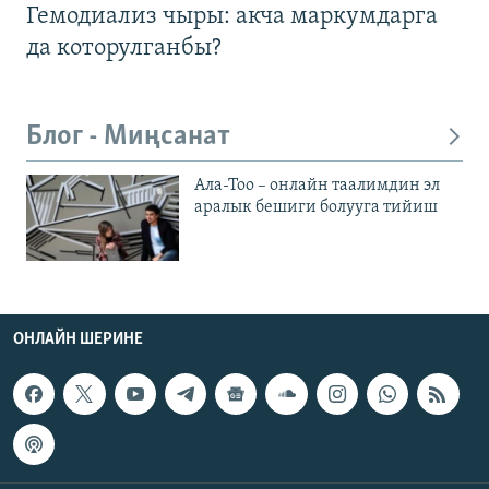
Гемодиализ чыры: акча маркумдарга
да которулганбы?
Блог - Миңсанат
Ала-Тоо – онлайн таалимдин эл
аралык бешиги болууга тийиш
ОНЛАЙН ШЕРИНЕ