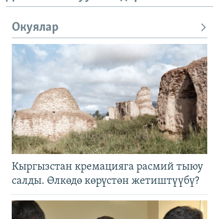
Окуялар
Кыргызстан кремацияга расмий тыюу
салды. Өлкөдө көрүстөн жетиштүүбү?