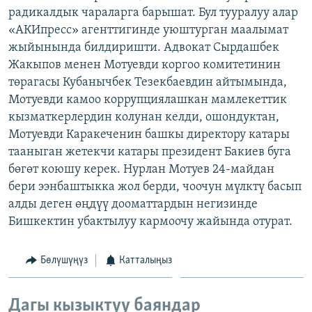
радикалдык чараларга барышат. Бул тууралуу алар
ОНЛАЙН ШЕРИНЕ
ЭЖЕ-СИҢДИЛЕР
«АКИпресс» агенттигинде уюштурган маалымат
АЗАТТЫК+
жыйынында билдиришти. Адвокат Сырдашбек
ЫҢГАЙСЫЗ СУРООЛОР
Жакыпов менен Мотуевди коргоо комитетинин
төрагасы Кубанычбек Тезекбаевдин айтымында,
Мотуевди камоо коррупциялашкан мамлекеттик
ЭЕ/АРнун бардык сайттары
кызматкерлердин колунан келди, ошондуктан,
Мотуевди Каракеченин башкы директору катары
тааныган жетекчи катары президент Бакиев буга
бөгөт коюшу керек. Нурлан Мотуев 24-майдан
бери ээнбаштыкка жол берди, чоочун мүлктү басып
алды деген өңдүү дооматтардын негизинде
Бишкектин убактылуу кармоочу жайында отурат.
Бөлүшүңүз
Катталыңыз
Дагы кызыктуу баяндар