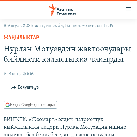
Линктер
Мазмунга
өтүңүз
8-Август, 2026-жыл, ишемби, Бишкек убактысы 15:39
Навигацияга
ЖАҢЫЛЫКТАР
өтүңүз
ЖАҢЫЛЫКТАР
КЫРГЫЗСТАН
Издөөгө
Нурлан Мотуевдин жактоочулары
салыңыз
ДҮЙНӨ
КЫРГЫЗСТАН
бийликти калыстыкка чакырды
УКРАИНА
САЯСАТ
ДҮЙНӨ
6-Июнь, 2006
АТАЙЫН ИЛИКТӨӨ
ЭКОНОМИКА
БОРБОР АЗИЯ
ТВ ПРОГРАММАЛАР
Бөлүшүңүз
МАДАНИЯТ
ПОДКАСТ
БҮГҮН АЗАТТЫКТА
Бизди Google'дан табыңыз
ӨЗГӨЧӨ ПИКИР
ЭКСПЕРТТЕР ТАЛДАЙТ
БИШКЕК. «Жоомарт» элдик-патриоттук
БИЗ ЖАНА ДҮЙНӨ
Русский
кыймылынын лидери Нурлан Мотуевдин ишине
ДАНИСТЕ
акыйкат баа берилбесе, анын жактоочулары