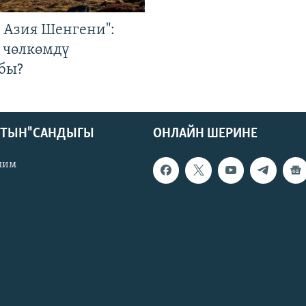
р Азия Шенгени":
 чөлкөмдү
бы?
КТЫН" САНДЫГЫ
ОНЛАЙН ШЕРИНЕ
лим