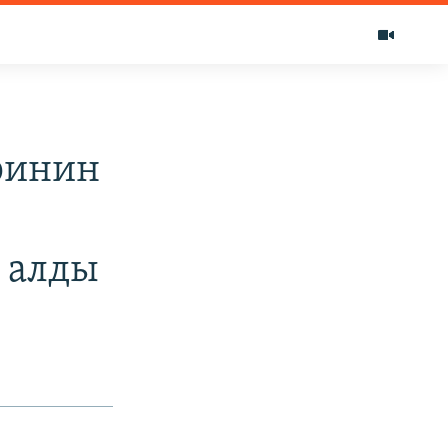
ринин
 алды