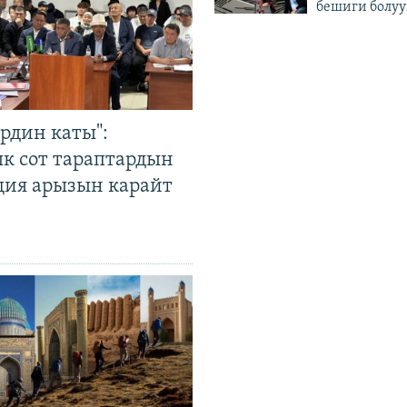
бешиги болуу
рдин каты":
к сот тараптардын
ция арызын карайт