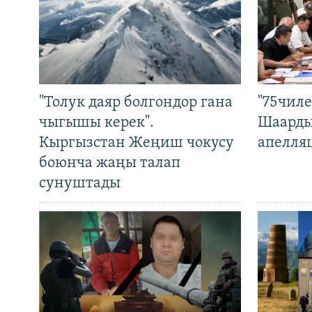
"Толук даяр болгондор гана
"75чиле
чыгышы керек".
Шаарды
Кыргызстан Жеңиш чокусу
апелля
боюнча жаңы талап
сунуштады