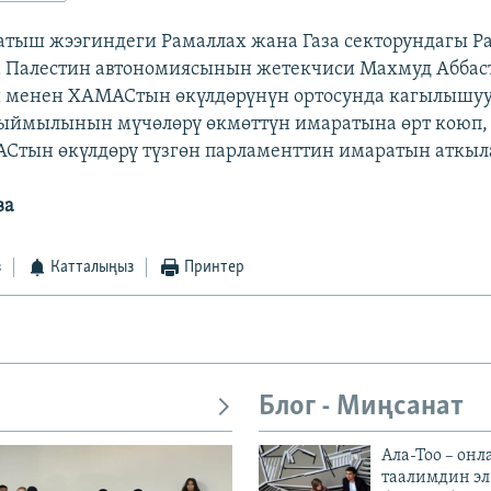
тыш жээгиндеги Рамаллах жана Газа секторундагы Р
 Палестин автономиясынын жетекчиси Махмуд Абба
и менен ХАМАСтын өкүлдөрүнүн ортосунда кагылышуу
ыймылынын мүчөлөрү өкмөттүн имаратына өрт коюп,
Стын өкүлдөрү түзгөн парламенттин имаратын аткы
ва
з
Катталыңыз
Принтер
Блог - Миңсанат
Ала-Тоо – онл
таалимдин эл