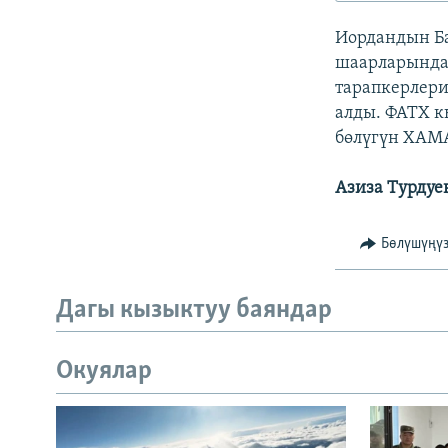
ЭЖЕ-СИҢДИЛЕР
Иордандын Ба
АЗАТТЫК+
шаарларында
ЫҢГАЙСЫЗ СУРООЛОР
тарапкерлер
алды. ФАТХ к
бөлүгүн ХАМА
Азиза Турдуе
Бөлүшүңү
Дагы кызыктуу баяндар
Окуялар