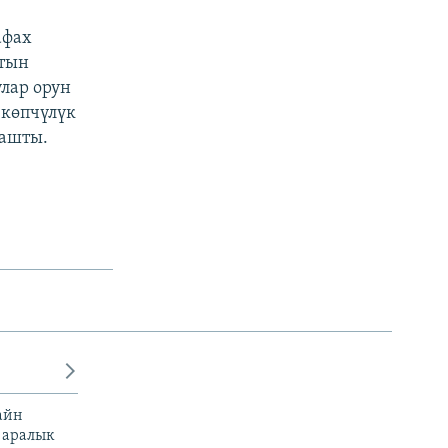
афах
стын
лар орун
 көпчүлүк
лашты.
айн
 аралык