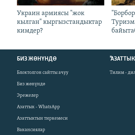
Украин армиясы "жок
"Борбо
кылган" кыргызстандыктар
Туризм
кимдер?
байыта
БИЗ ЖӨНҮНДӨ
"АЗАТТЫ
Блоктолгон сайтты ачуу
Тилим - ди
Биз жөнүндө
Русский
Эрежелер
Азаттык - WhatsApp
ОНЛАЙН ШЕРИНЕ
Азаттыктын тиркемеси
Вакансиялар