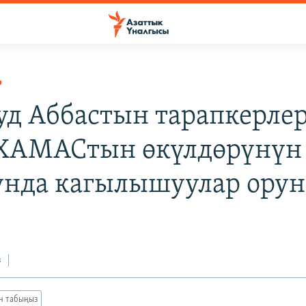
Р
д Аббастын тарапкерле
ХАМАСтын өкүлдөрүнүн
унда кагылышуулар орун
з
ан табыңыз