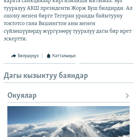
карата санкциялар киргизилиши ыктымал. Бул
ОНЛАЙН ШЕРИНЕ
ЭЖЕ-СИҢДИЛЕР
тууралуу АКШ президенти Жорж Буш билдирди. Ал
ошону менен бирге Тегеран уранды байытууну
АЗАТТЫК+
токтотсо гана Вашингтон аны менен
ЫҢГАЙСЫЗ СУРООЛОР
сүйлөшүүлөрдү жүргүзөөрү тууралуу дагы бир ирет
эскертти.
ЭЕ/АРнун бардык сайттары
Бөлүшүңүз
Катталыңыз
Дагы кызыктуу баяндар
Окуялар