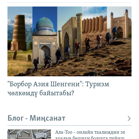
"Борбор Азия Шенгени": Туризм
чөлкөмдү байытабы?
Блог - Миңсанат
Ала-Тоо – онлайн таалимдин эл
аралык бешиги болууга тийиш