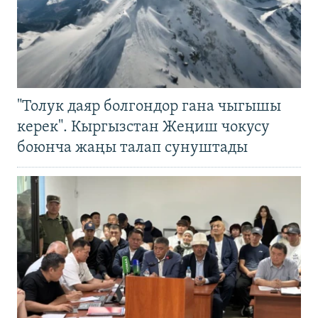
"Толук даяр болгондор гана чыгышы
керек". Кыргызстан Жеңиш чокусу
боюнча жаңы талап сунуштады