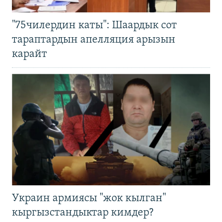
"75чилердин каты": Шаардык сот
тараптардын апелляция арызын
карайт
Украин армиясы "жок кылган"
кыргызстандыктар кимдер?