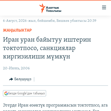
Линктер
Мазмунга
өтүңүз
6-Август, 2026-жыл, бейшемби, Бишкек убактысы 20:39
Навигацияга
ЖАҢЫЛЫКТАР
өтүңүз
ЖАҢЫЛЫКТАР
КЫРГЫЗСТАН
Издөөгө
Иран уран байытуу иштерин
салыңыз
ДҮЙНӨ
КЫРГЫЗСТАН
токтотпосо, санкциялар
УКРАИНА
САЯСАТ
ДҮЙНӨ
киргизилиши мүмкүн
АТАЙЫН ИЛИКТӨӨ
ЭКОНОМИКА
БОРБОР АЗИЯ
20-Июнь, 2006
ТВ ПРОГРАММАЛАР
МАДАНИЯТ
Бөлүшүңүз
ПОДКАСТ
БҮГҮН АЗАТТЫКТА
ӨЗГӨЧӨ ПИКИР
ЭКСПЕРТТЕР ТАЛДАЙТ
Бизди Google'дан табыңыз
БИЗ ЖАНА ДҮЙНӨ
Русский
Эгерде Иран өзөктүк программасын токтотпосо, ага
ДАНИСТЕ