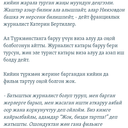
кийин жарала турган жаңы муундун деңгээли.
Жаштар азыр билим ала алышпайт, алар Ниязовдон
башка эч нерсени билишпейт,
- дейт франциялык
журналист Катерин Бертиллер.
Ал Түркмөнстанга баруу үчүн виза алуу да оңой
болбогонун айтты. Журналист катары баруу бери
турсун, жөн эле турист катары виза алуу да азап иш
болду дейт.
Кийин түркмөн жерине баргандан кийин да
фильм тартуу оңой болгон жок.
- Батыштык журналист болуп туруп, мен барган
жерлерге барып, мен жасаган ишти аткаруу аябай
оор жана коркунучтуу деп ойлойм. Биз кимге
кайрылбайлы, адамдар “Жок, бизди тартпа!” деп
жатышты. Ошондуктан жөн гана фильмге