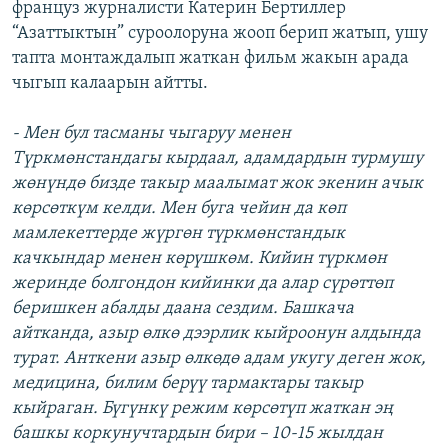
француз журналисти Катерин Бертиллер
“Азаттыктын” суроолоруна жооп берип жатып, ушу
тапта монтаждалып жаткан фильм жакын арада
чыгып калаарын айтты.
- Мен бул тасманы чыгаруу менен
Түркмөнстандагы кырдаал, адамдардын турмушу
жөнүндө бизде такыр маалымат жок экенин ачык
көрсөткүм келди. Мен буга чейин да көп
мамлекеттерде жүргөн түркмөнстандык
качкындар менен көрүшкөм. Кийин түркмөн
жеринде болгондон кийинки да алар сүрөттөп
беришкен абалды даана сездим. Башкача
айтканда, азыр өлкө дээрлик кыйроонун алдында
турат. Анткени азыр өлкөдө адам укугу деген жок,
медицина, билим берүү тармактары такыр
кыйраган. Бүгүнкү режим көрсөтүп жаткан эң
башкы коркунучтардын бири – 10-15 жылдан