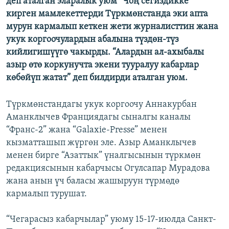
деп аталган эларалык уюм “Чоң сегиздикке”
ОНЛАЙН ШЕРИНЕ
ЭЖЕ-СИҢДИЛЕР
кирген мамлекеттерди Түркмөнстанда эки апта
мурун кармалып кеткен жети журналисттин жана
АЗАТТЫК+
укук коргоочулардын абалына түздөн-түз
ЫҢГАЙСЫЗ СУРООЛОР
кийлигишүүгө чакырды. “Алардын ал-ахыбалы
азыр өтө коркунучта экени тууралуу кабарлар
көбөйүп жатат” деп билдирди аталган уюм.
ЭЕ/АРнун бардык сайттары
Түркмөнстандагы укук коргоочу Аннакурбан
Аманклычев Франциядагы сыналгы каналы
“Франс-2” жана “Galaxie-Presse” менен
кызматташып жүргөн эле. Азыр Аманклычев
менен бирге “Азаттык” үналгысынын түркмөн
редакциясынын кабарчысы Огулсапар Мурадова
жана анын үч баласы жашыруун түрмөдө
кармалып турушат.
“Чегарасыз кабарчылар” уюму 15-17-июлда Санкт-