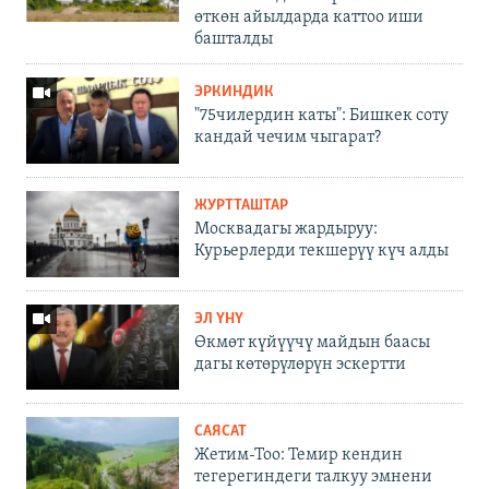
өткөн айылдарда каттоо иши
башталды
ЭРКИНДИК
"75чилердин каты": Бишкек соту
кандай чечим чыгарат?
ЖУРТТАШТАР
Москвадагы жардыруу:
Курьерлерди текшерүү күч алды
ЭЛ ҮНҮ
Өкмөт күйүүчү майдын баасы
дагы көтөрүлөрүн эскертти
САЯСАТ
Жетим-Тоо: Темир кендин
тегерегиндеги талкуу эмнени