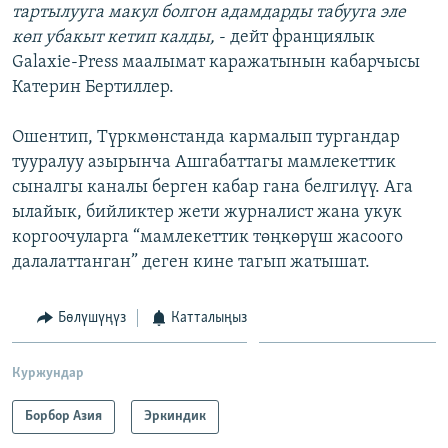
тартылууга макул болгон адамдарды табууга эле
көп убакыт кетип калды,
- дейт франциялык
Galaxie-Press маалымат каражатынын кабарчысы
Катерин Бертиллер.
Ошентип, Түркмөнстанда кармалып тургандар
тууралуу азырынча Ашгабаттагы мамлекеттик
сыналгы каналы берген кабар гана белгилүү. Ага
ылайык, бийликтер жети журналист жана укук
коргоочуларга “мамлекеттик төңкөрүш жасоого
далалаттанган” деген кине тагып жатышат.
Бөлүшүңүз
Катталыңыз
Куржундар
Борбор Азия
Эркиндик