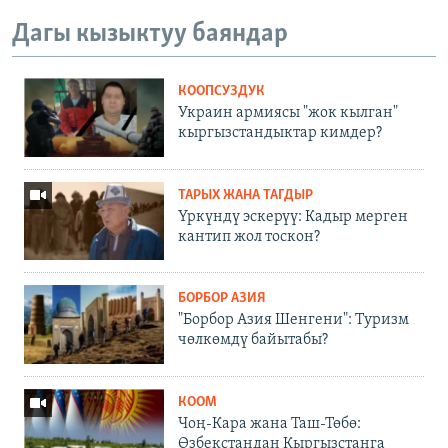
Дагы кызыктуу баяндар
КООПСУЗДУК
Украин армиясы "жок кылган"
кыргызстандыктар кимдер?
ТАРЫХ ЖАНА ТАГДЫР
Үркүндү эскерүү: Кадыр мерген
кантип жол тоскон?
БОРБОР АЗИЯ
"Борбор Азия Шенгени": Туризм
чөлкөмдү байытабы?
КООМ
Чоң-Кара жана Таш-Төбө:
Өзбекстандан Кыргызстанга