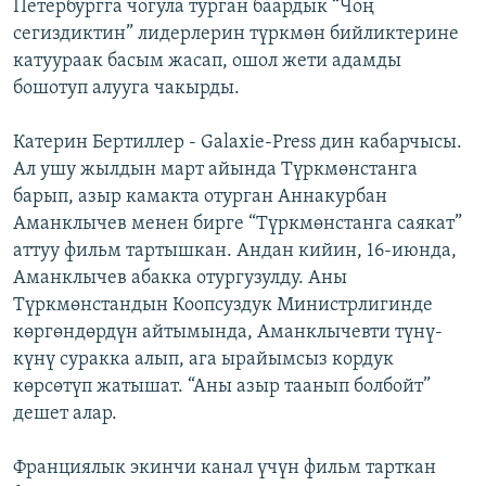
Петербургга чогула турган баардык “Чоң
сегиздиктин” лидерлерин түркмөн бийликтерине
катуураак басым жасап, ошол жети адамды
бошотуп алууга чакырды.
Катерин Бертиллер - Galaxie-Press дин кабарчысы.
Ал ушу жылдын март айында Түркмөнстанга
барып, азыр камакта отурган Аннакурбан
Аманклычев менен бирге “Түркмөнстанга саякат”
аттуу фильм тартышкан. Андан кийин, 16-июнда,
Аманклычев абакка отургузулду. Аны
Түркмөнстандын Коопсуздук Министрлигинде
көргөндөрдүн айтымында, Аманклычевти түнү-
күнү суракка алып, ага ырайымсыз кордук
көрсөтүп жатышат. “Аны азыр таанып болбойт”
дешет алар.
Франциялык экинчи канал үчүн фильм тарткан