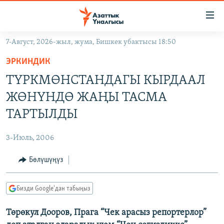
Линктер
Мазмунга
өтүңүз
7-Август, 2026-жыл, жума, Бишкек убактысы 18:50
Навигацияга
ЖАҢЫЛЫКТАР
өтүңүз
ЭРКИНДИК
КЫРГЫЗСТАН
Издөөгө
ТҮРКМӨНСТАНДАГЫ КЫРДААЛ
салыңыз
ДҮЙНӨ
КЫРГЫЗСТАН
ЖӨНҮНДӨ ЖАҢЫ ТАСМА
УКРАИНА
САЯСАТ
ДҮЙНӨ
ТАРТЫЛДЫ
АТАЙЫН ИЛИКТӨӨ
ЭКОНОМИКА
БОРБОР АЗИЯ
3-Июль, 2006
ТВ ПРОГРАММАЛАР
МАДАНИЯТ
Бөлүшүңүз
ПОДКАСТ
БҮГҮН АЗАТТЫКТА
ӨЗГӨЧӨ ПИКИР
ЭКСПЕРТТЕР ТАЛДАЙТ
Бизди Google'дан табыңыз
БИЗ ЖАНА ДҮЙНӨ
Русский
Төрөкул Дооров, Прага “Чек арасыз репортерлор”
ДАНИСТЕ