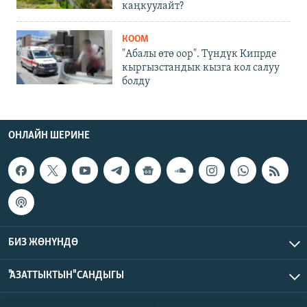
каңкуулайт?
КООМ
"Абалы өтө оор". Түндүк Кипрде
кыргызстандык кызга кол салуу
болду
ОНЛАЙН ШЕРИНЕ
БИЗ ЖӨНҮНДӨ
"АЗАТТЫКТЫН" САНДЫГЫ