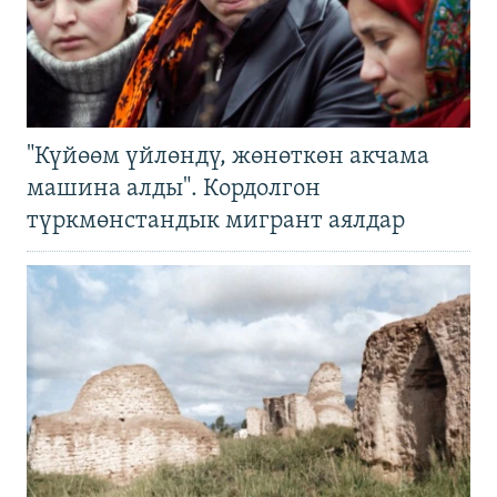
"Күйөөм үйлөндү, жөнөткөн акчама
машина алды". Кордолгон
түркмөнстандык мигрант аялдар