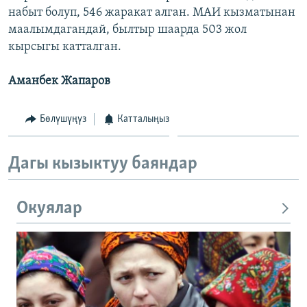
набыт болуп, 546 жаракат алган. МАИ кызматынан
ОНЛАЙН ШЕРИНЕ
ЭЖЕ-СИҢДИЛЕР
маалымдагандай, былтыр шаарда 503 жол
АЗАТТЫК+
кырсыгы катталган.
ЫҢГАЙСЫЗ СУРООЛОР
Аманбек Жапаров
ЭЕ/АРнун бардык сайттары
Бөлүшүңүз
Катталыңыз
Дагы кызыктуу баяндар
Окуялар