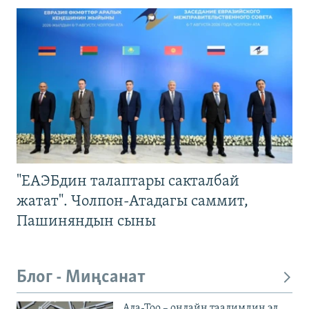
"ЕАЭБдин талаптары сакталбай
жатат". Чолпон-Атадагы саммит,
Пашиняндын сыны
Блог - Миңсанат
Ала-Тоо – онлайн таалимдин эл