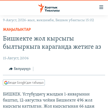
Линктер
Мазмунга
өтүңүз
9-Август, 2026-жыл, жекшемби, Бишкек убактысы 15:02
Навигацияга
ЖАҢЫЛЫКТАР
өтүңүз
ЖАҢЫЛЫКТАР
КЫРГЫЗСТАН
Издөөгө
Бишкекте жол кырсыгы
салыңыз
ДҮЙНӨ
КЫРГЫЗСТАН
былтыркыга караганда жетиге аз
УКРАИНА
САЯСАТ
ДҮЙНӨ
15-Август, 2006
АТАЙЫН ИЛИКТӨӨ
ЭКОНОМИКА
БОРБОР АЗИЯ
ТВ ПРОГРАММАЛАР
Бөлүшүңүз
МАДАНИЯТ
ПОДКАСТ
БҮГҮН АЗАТТЫКТА
Бизди Google'дан табыңыз
ӨЗГӨЧӨ ПИКИР
ЭКСПЕРТТЕР ТАЛДАЙТ
БИШКЕК. Үстүбүздөгү жылдын 1-январынан
БИЗ ЖАНА ДҮЙНӨ
Русский
баштап, 12-августка чейин Бишкекте 496 жол
ДАНИСТЕ
кырсыгы катталган. Жол кырсыгынан 66 адам