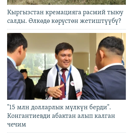
Кыргызстан кремацияга расмий тыюу
салды. Өлкөдө көрүстөн жетиштүүбү?
"15 млн долларлык мүлкүн берди".
Конгантиевди абактан алып калган
чечим