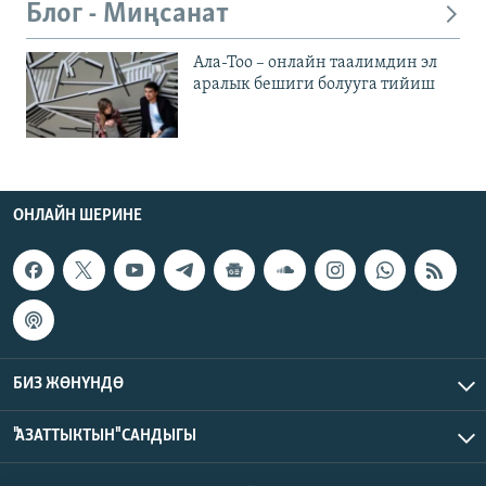
Блог - Миңсанат
Ала-Тоо – онлайн таалимдин эл
аралык бешиги болууга тийиш
ОНЛАЙН ШЕРИНЕ
БИЗ ЖӨНҮНДӨ
"АЗАТТЫКТЫН" САНДЫГЫ