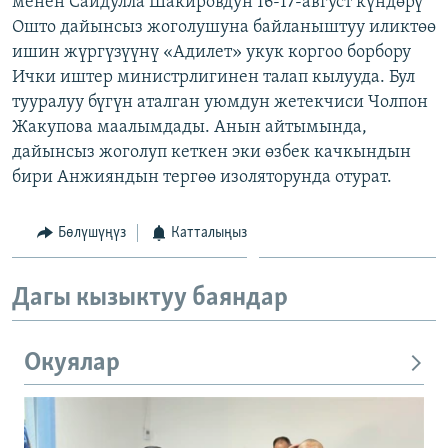
менен Сайдулла Шакировдун 16-17-август күндөрү
ОНЛАЙН ШЕРИНЕ
ЭЖЕ-СИҢДИЛЕР
Ошто дайынсыз жоголушуна байланыштуу иликтөө
ишин жүргүзүүнү «Адилет» укук коргоо борбору
АЗАТТЫК+
Ички иштер министрлигинен талап кылууда. Бул
ЫҢГАЙСЫЗ СУРООЛОР
тууралуу бүгүн аталган уюмдун жетекчиси Чолпон
Жакупова маалымдады. Анын айтымында,
дайынсыз жоголуп кеткен эки өзбек качкындын
ЭЕ/АРнун бардык сайттары
бири Анжияндын тергөө изоляторунда отурат.
Бөлүшүңүз
Катталыңыз
Дагы кызыктуу баяндар
Окуялар