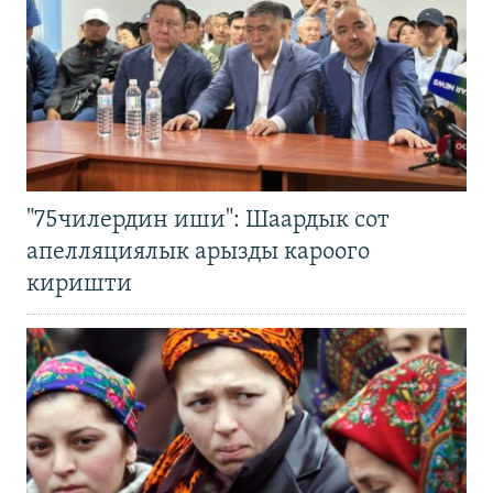
"75чилердин иши": Шаардык сот
апелляциялык арызды кароого
киришти