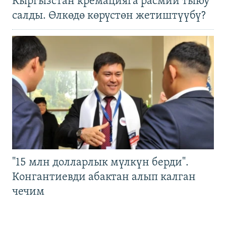
Кыргызстан кремацияга расмий тыюу
салды. Өлкөдө көрүстөн жетиштүүбү?
"15 млн долларлык мүлкүн берди".
Конгантиевди абактан алып калган
чечим