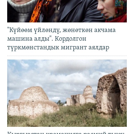
"Күйөөм үйлөндү, жөнөткөн акчама
машина алды". Кордолгон
түркмөнстандык мигрант аялдар