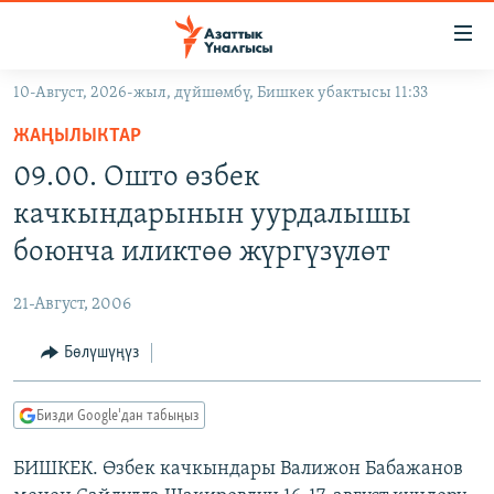
Линктер
Мазмунга
өтүңүз
10-Август, 2026-жыл, дүйшөмбү, Бишкек убактысы 11:33
Навигацияга
ЖАҢЫЛЫКТАР
өтүңүз
ЖАҢЫЛЫКТАР
КЫРГЫЗСТАН
Издөөгө
09.00. Ошто өзбек
салыңыз
ДҮЙНӨ
КЫРГЫЗСТАН
качкындарынын уурдалышы
УКРАИНА
САЯСАТ
ДҮЙНӨ
боюнча иликтөө жүргүзүлөт
АТАЙЫН ИЛИКТӨӨ
ЭКОНОМИКА
БОРБОР АЗИЯ
21-Август, 2006
ТВ ПРОГРАММАЛАР
МАДАНИЯТ
Бөлүшүңүз
ПОДКАСТ
БҮГҮН АЗАТТЫКТА
ӨЗГӨЧӨ ПИКИР
ЭКСПЕРТТЕР ТАЛДАЙТ
Бизди Google'дан табыңыз
БИЗ ЖАНА ДҮЙНӨ
Русский
БИШКЕК. Өзбек качкындары Валижон Бабажанов
ДАНИСТЕ