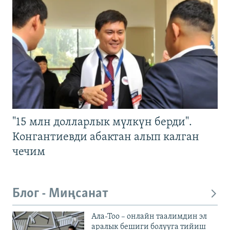
"15 млн долларлык мүлкүн берди".
Конгантиевди абактан алып калган
чечим
Блог - Миңсанат
Ала-Тоо – онлайн таалимдин эл
аралык бешиги болууга тийиш