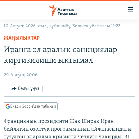
Линктер
Мазмунга
өтүңүз
10-Август, 2026-жыл, дүйшөмбү, Бишкек убактысы 11:33
Навигацияга
ЖАҢЫЛЫКТАР
өтүңүз
ЖАҢЫЛЫКТАР
КЫРГЫЗСТАН
Издөөгө
Иранга эл аралык санкциялар
салыңыз
ДҮЙНӨ
КЫРГЫЗСТАН
киргизилиши ыктымал
УКРАИНА
САЯСАТ
ДҮЙНӨ
29-Август, 2006
АТАЙЫН ИЛИКТӨӨ
ЭКОНОМИКА
БОРБОР АЗИЯ
ТВ ПРОГРАММАЛАР
Бөлүшүңүз
МАДАНИЯТ
ПОДКАСТ
БҮГҮН АЗАТТЫКТА
Бизди Google'дан табыңыз
ӨЗГӨЧӨ ПИКИР
ЭКСПЕРТТЕР ТАЛДАЙТ
Франциянын президенти Жак Ширак Иран
БИЗ ЖАНА ДҮЙНӨ
Русский
бийлигин өзөктүк программанын айланасындагы
ДАНИСТЕ
түзүлгөн эл аралык кризисти чечүүгө чакырды. 31-