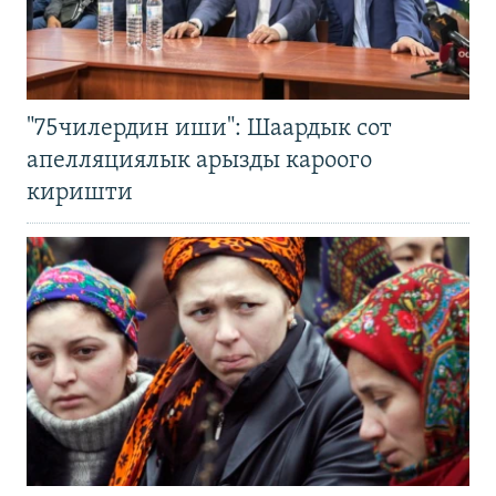
"75чилердин иши": Шаардык сот
апелляциялык арызды кароого
киришти