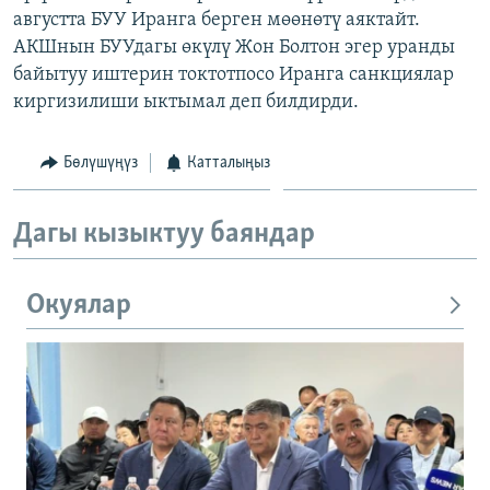
августта БУУ Иранга берген мөөнөтү аяктайт.
ОНЛАЙН ШЕРИНЕ
ЭЖЕ-СИҢДИЛЕР
АКШнын БУУдагы өкүлү Жон Болтон эгер уранды
АЗАТТЫК+
байытуу иштерин токтотпосо Иранга санкциялар
ЫҢГАЙСЫЗ СУРООЛОР
киргизилиши ыктымал деп билдирди.
Бөлүшүңүз
Катталыңыз
ЭЕ/АРнун бардык сайттары
Дагы кызыктуу баяндар
Окуялар