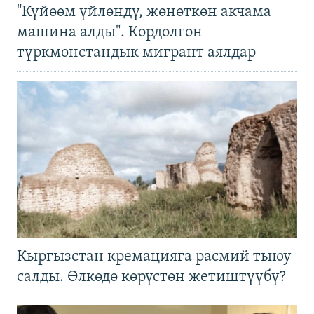
"Күйөөм үйлөндү, жөнөткөн акчама
машина алды". Кордолгон
түркмөнстандык мигрант аялдар
Кыргызстан кремацияга расмий тыюу
салды. Өлкөдө көрүстөн жетиштүүбү?