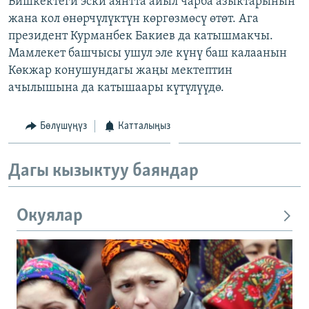
Бишкектеги эски аянтта айыл чарба азыктарынын
ОНЛАЙН ШЕРИНЕ
ЭЖЕ-СИҢДИЛЕР
жана кол өнөрчүлүктүн көргөзмөсү өтөт. Ага
президент Курманбек Бакиев да катышмакчы.
АЗАТТЫК+
Мамлекет башчысы ушул эле күнү баш калаанын
ЫҢГАЙСЫЗ СУРООЛОР
Көкжар конушундагы жаңы мектептин
ачылышына да катышаары күтүлүүдө.
ЭЕ/АРнун бардык сайттары
Бөлүшүңүз
Катталыңыз
Дагы кызыктуу баяндар
Окуялар