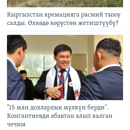
Кыргызстан кремацияга расмий тыюу
салды. Өлкөдө көрүстөн жетиштүүбү?
"15 млн долларлык мүлкүн берди".
Конгантиевди абактан алып калган
чечим