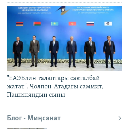
"ЕАЭБдин талаптары сакталбай
жатат". Чолпон-Атадагы саммит,
Пашиняндын сыны
Блог - Миңсанат