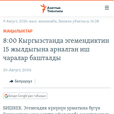
Линктер
Мазмунга
өтүңүз
9-Август, 2026-жыл, жекшемби, Бишкек убактысы 16:28
Навигацияга
ЖАҢЫЛЫКТАР
өтүңүз
ЖАҢЫЛЫКТАР
КЫРГЫЗСТАН
Издөөгө
8:00 Кыргызстанда эгемендиктин
салыңыз
ДҮЙНӨ
КЫРГЫЗСТАН
15 жылдыгына арналган иш
УКРАИНА
САЯСАТ
ДҮЙНӨ
чаралар башталды
АТАЙЫН ИЛИКТӨӨ
ЭКОНОМИКА
БОРБОР АЗИЯ
30-Август, 2006
ТВ ПРОГРАММАЛАР
МАДАНИЯТ
Бөлүшүңүз
ПОДКАСТ
БҮГҮН АЗАТТЫКТА
ӨЗГӨЧӨ ПИКИР
ЭКСПЕРТТЕР ТАЛДАЙТ
Бизди Google'дан табыңыз
БИЗ ЖАНА ДҮЙНӨ
Русский
БИШКЕК. Эгемендик күнүнүн урматына бүгүн
ДАНИСТЕ