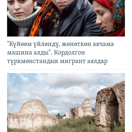
"Күйөөм үйлөндү, жөнөткөн акчама
машина алды". Кордолгон
түркмөнстандык мигрант аялдар