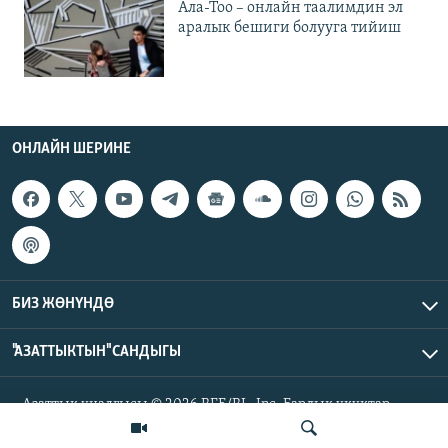
Ала-Тоо – онлайн таалимдин эл
аралык бешиги болууга тийиш
ОНЛАЙН ШЕРИНЕ
БИЗ ЖӨНҮНДӨ
"АЗАТТЫКТЫН" САНДЫГЫ
Азаттык үналгысы © 2026 RFE/RL, Inc. Бардык укуктар
корголгон.