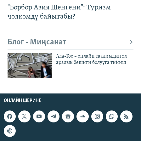
"Борбор Азия Шенгени": Туризм
чөлкөмдү байытабы?
Блог - Миңсанат
Ала-Тоо – онлайн таалимдин эл
аралык бешиги болууга тийиш
ОНЛАЙН ШЕРИНЕ