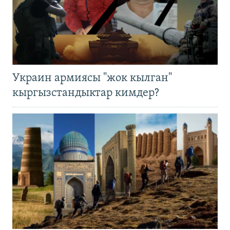
Украин армиясы "жок кылган"
кыргызстандыктар кимдер?