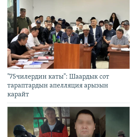
"75чилердин каты": Шаардык сот
тараптардын апелляция арызын
карайт