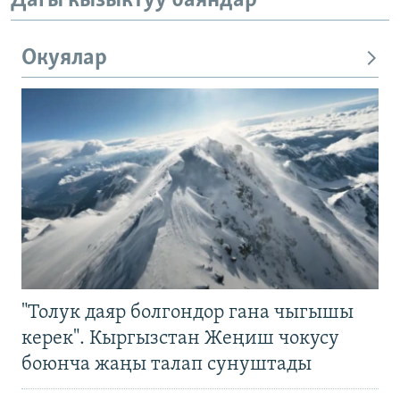
Дагы кызыктуу баяндар
Окуялар
"Толук даяр болгондор гана чыгышы
керек". Кыргызстан Жеңиш чокусу
боюнча жаңы талап сунуштады