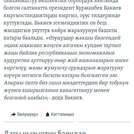
байланыштуу Бишкектин борбордук аянтында
ОНЛАЙН ШЕРИНЕ
ЭЖЕ-СИҢДИЛЕР
болгон салтанатта президент Курманбек Бакиев
кыргызстандыктарды кыргыз, орус тилдеринде
АЗАТТЫК+
куттуктады. Бакиев эгемендиктин он беш
ЫҢГАЙСЫЗ СУРООЛОР
жылдыгын улуттук кайра жаралуунун башаты
катары баалады.
«Өзүңүздөр жакшы билгендей
элдик ыңкылап жеңген алгачкы күндөн тартып
ЭЕ/АРнун бардык сайттары
жаңы бийлик республиканын экономикалык
кудуретин арттыруу өнөр жай ишканаларын ишке
киргизүү, жаңы жумушчу орундарын жаратууну
өзүнүн негизги багыты катары белгилеген эле.
Азыркы тапта биз ошол милдеттердин бир тобунун
жүзөгө ашырылганын канагаттануу менен
белгилей алабыз»,
- деди Бакиев.
Бөлүшүңүз
Катталыңыз