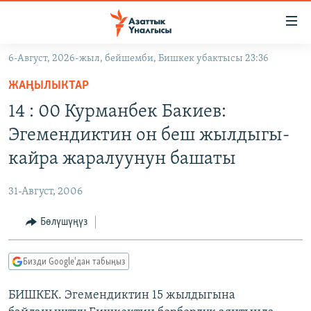
Линктер
Мазмунга
өтүңүз
6-Август, 2026-жыл, бейшемби, Бишкек убактысы 23:36
Навигацияга
ЖАҢЫЛЫКТАР
өтүңүз
ЖАҢЫЛЫКТАР
КЫРГЫЗСТАН
Издөөгө
14 : 00 Курманбек Бакиев:
салыңыз
ДҮЙНӨ
КЫРГЫЗСТАН
Эгемендиктин он беш жылдыгы-
УКРАИНА
САЯСАТ
ДҮЙНӨ
кайра жаралуунун башаты
АТАЙЫН ИЛИКТӨӨ
ЭКОНОМИКА
БОРБОР АЗИЯ
31-Август, 2006
ТВ ПРОГРАММАЛАР
МАДАНИЯТ
Бөлүшүңүз
ПОДКАСТ
БҮГҮН АЗАТТЫКТА
ӨЗГӨЧӨ ПИКИР
ЭКСПЕРТТЕР ТАЛДАЙТ
Бизди Google'дан табыңыз
БИЗ ЖАНА ДҮЙНӨ
Русский
БИШКЕК. Эгемендиктин 15 жылдыгына
ДАНИСТЕ