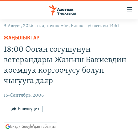
Линктер
Мазмунга
өтүңүз
9-Август, 2026-жыл, жекшемби, Бишкек убактысы 14:51
Навигацияга
ЖАҢЫЛЫКТАР
өтүңүз
ЖАҢЫЛЫКТАР
КЫРГЫЗСТАН
Издөөгө
18:00 Ооган согушунун
салыңыз
ДҮЙНӨ
КЫРГЫЗСТАН
ветерандары Жаныш Бакиевдин
УКРАИНА
САЯСАТ
ДҮЙНӨ
коомдук коргоочусу болуп
АТАЙЫН ИЛИКТӨӨ
ЭКОНОМИКА
БОРБОР АЗИЯ
чыгууга даяр
ТВ ПРОГРАММАЛАР
МАДАНИЯТ
15-Сентябрь, 2006
ПОДКАСТ
БҮГҮН АЗАТТЫКТА
Бөлүшүңүз
ӨЗГӨЧӨ ПИКИР
ЭКСПЕРТТЕР ТАЛДАЙТ
БИЗ ЖАНА ДҮЙНӨ
Русский
Бизди Google'дан табыңыз
ДАНИСТЕ