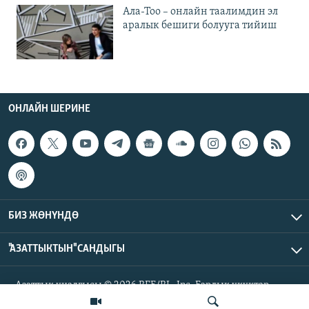
Ала-Тоо – онлайн таалимдин эл
аралык бешиги болууга тийиш
ОНЛАЙН ШЕРИНЕ
БИЗ ЖӨНҮНДӨ
"АЗАТТЫКТЫН" САНДЫГЫ
Азаттык үналгысы © 2026 RFE/RL, Inc. Бардык укуктар
корголгон.