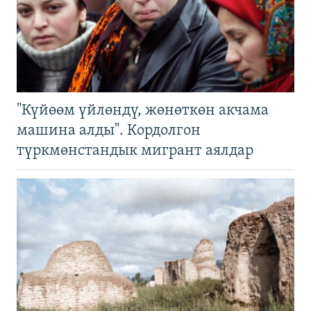
"Күйөөм үйлөндү, жөнөткөн акчама
машина алды". Кордолгон
түркмөнстандык мигрант аялдар