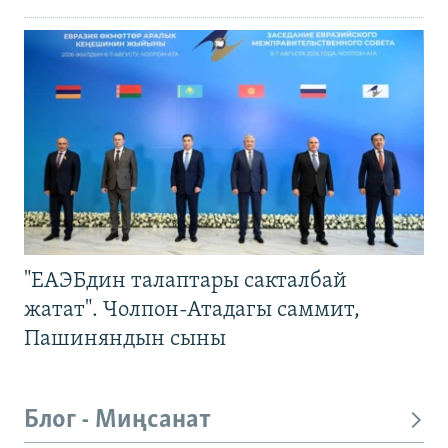
"ЕАЭБдин талаптары сакталбай
жатат". Чолпон-Атадагы саммит,
Пашиняндын сыны
Блог - Миңсанат