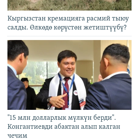
Кыргызстан кремацияга расмий тыюу
салды. Өлкөдө көрүстөн жетиштүүбү?
"15 млн долларлык мүлкүн берди".
Конгантиевди абактан алып калган
чечим