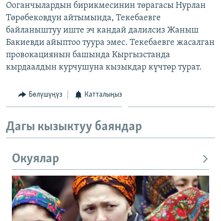
Ооганчылардын бирикмесинин төрагасы Нурлан
ОНЛАЙН ШЕРИНЕ
ЭЖЕ-СИҢДИЛЕР
Төрөбековдун айтымында, Текебаевге
АЗАТТЫК+
байланыштуу иште эч кандай далилсиз Жаныш
Бакиевди айыптоо туура эмес. Текебаевге жасалган
ЫҢГАЙСЫЗ СУРООЛОР
провокациянын башында Кыргызстанда
кырдаалдын курчушуна кызыкдар күчтөр турат.
ЭЕ/АРнун бардык сайттары
Бөлүшүңүз
Катталыңыз
Дагы кызыктуу баяндар
Окуялар