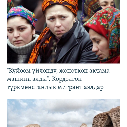
"Күйөөм үйлөндү, жөнөткөн акчама
машина алды". Кордолгон
түркмөнстандык мигрант аялдар