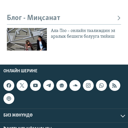
Блог - Миңсанат
Ала-Тоо – онлайн таалимдин эл
аралык бешиги болууга тийиш
ОНЛАЙН ШЕРИНЕ
БИЗ ЖӨНҮНДӨ