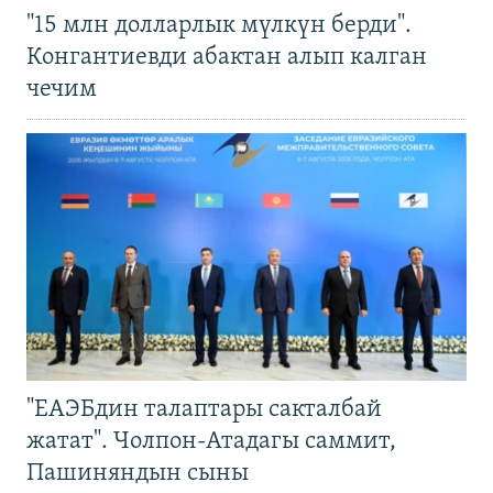
"15 млн долларлык мүлкүн берди".
Конгантиевди абактан алып калган
чечим
"ЕАЭБдин талаптары сакталбай
жатат". Чолпон-Атадагы саммит,
Пашиняндын сыны