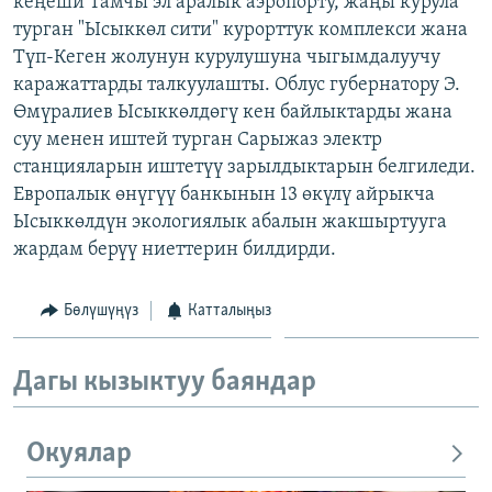
кеңеши Тамчы эл аралык аэропорту, жаңы курула
ОНЛАЙН ШЕРИНЕ
ЭЖЕ-СИҢДИЛЕР
турган "Ысыккөл сити" курорттук комплекси жана
Түп-Кеген жолунун курулушуна чыгымдалуучу
АЗАТТЫК+
каражаттарды талкуулашты. Облус губернатору Э.
ЫҢГАЙСЫЗ СУРООЛОР
Өмүралиев Ысыккөлдөгү кен байлыктарды жана
суу менен иштей турган Сарыжаз электр
станцияларын иштетүү зарылдыктарын белгиледи.
ЭЕ/АРнун бардык сайттары
Европалык өнүгүү банкынын 13 өкүлү айрыкча
Ысыккөлдүн экологиялык абалын жакшыртууга
жардам берүү ниеттерин билдирди.
Бөлүшүңүз
Катталыңыз
Дагы кызыктуу баяндар
Окуялар