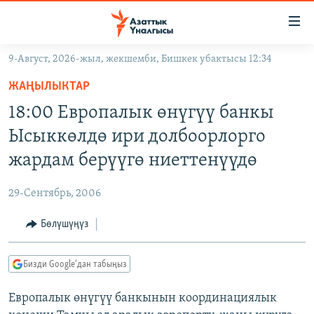
Линктер
Мазмунга
өтүңүз
9-Август, 2026-жыл, жекшемби, Бишкек убактысы 12:34
Навигацияга
ЖАҢЫЛЫКТАР
өтүңүз
ЖАҢЫЛЫКТАР
КЫРГЫЗСТАН
Издөөгө
18:00 Европалык өнүгүү банкы
салыңыз
ДҮЙНӨ
КЫРГЫЗСТАН
Ысыккөлдө ири долбоорлорго
УКРАИНА
САЯСАТ
ДҮЙНӨ
жардам берүүгө ниеттенүүдө
АТАЙЫН ИЛИКТӨӨ
ЭКОНОМИКА
БОРБОР АЗИЯ
29-Сентябрь, 2006
ТВ ПРОГРАММАЛАР
МАДАНИЯТ
Бөлүшүңүз
ПОДКАСТ
БҮГҮН АЗАТТЫКТА
ӨЗГӨЧӨ ПИКИР
ЭКСПЕРТТЕР ТАЛДАЙТ
Бизди Google'дан табыңыз
БИЗ ЖАНА ДҮЙНӨ
Русский
Европалык өнүгүү банкынын координациялык
ДАНИСТЕ