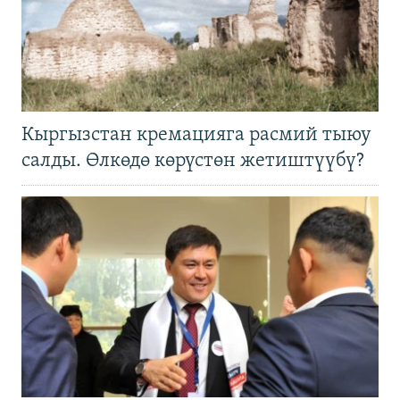
Кыргызстан кремацияга расмий тыюу
салды. Өлкөдө көрүстөн жетиштүүбү?