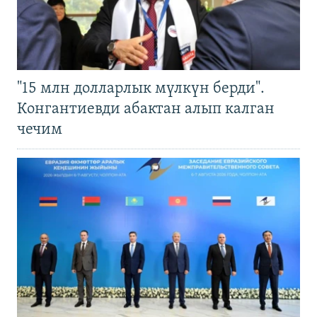
"15 млн долларлык мүлкүн берди".
Конгантиевди абактан алып калган
чечим