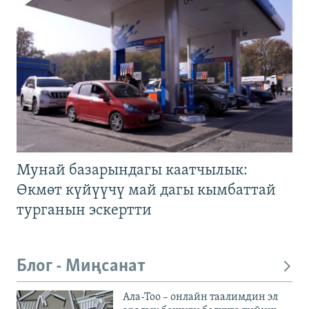
Мунай базарындагы каатчылык:
Өкмөт күйүүчү май дагы кымбаттай
турганын эскертти
Блог - Миңсанат
Ала-Тоо – онлайн таалимдин эл