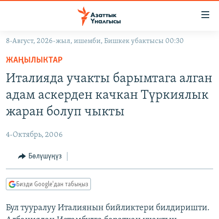
Линктер
Мазмунга
өтүңүз
8-Август, 2026-жыл, ишемби, Бишкек убактысы 00:30
Навигацияга
ЖАҢЫЛЫКТАР
өтүңүз
ЖАҢЫЛЫКТАР
КЫРГЫЗСТАН
Издөөгө
Италияда учакты барымтага алган
салыңыз
ДҮЙНӨ
КЫРГЫЗСТАН
адам аскерден качкан Түркиялык
УКРАИНА
САЯСАТ
ДҮЙНӨ
жаран болуп чыкты
АТАЙЫН ИЛИКТӨӨ
ЭКОНОМИКА
БОРБОР АЗИЯ
4-Октябрь, 2006
ТВ ПРОГРАММАЛАР
МАДАНИЯТ
Бөлүшүңүз
ПОДКАСТ
БҮГҮН АЗАТТЫКТА
ӨЗГӨЧӨ ПИКИР
ЭКСПЕРТТЕР ТАЛДАЙТ
Бизди Google'дан табыңыз
БИЗ ЖАНА ДҮЙНӨ
Русский
Бул тууралуу Италиянын бийликтери билдиришти.
ДАНИСТЕ