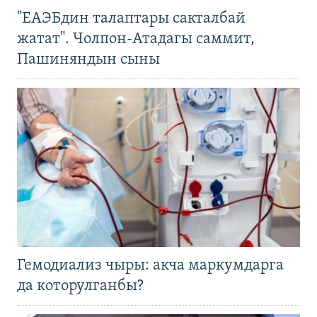
"ЕАЭБдин талаптары сакталбай
жатат". Чолпон-Атадагы саммит,
Пашиняндын сыны
Гемодиализ чыры: акча маркумдарга
да которулганбы?