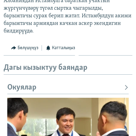
Албаниядан Истамбулга бараткан учактын
ОНЛАЙН ШЕРИНЕ
ЭЖЕ-СИҢДИЛЕР
жүргүнчүлөрү түгөл сыртка чыгарылды,
барымтачы сурак берип жатат. Истамбулдун акими
АЗАТТЫК+
барымтачы армиядан качкан аскер экендигин
ЫҢГАЙСЫЗ СУРООЛОР
билдирүүдө.
ЭЕ/АРнун бардык сайттары
Бөлүшүңүз
Катталыңыз
Дагы кызыктуу баяндар
Окуялар