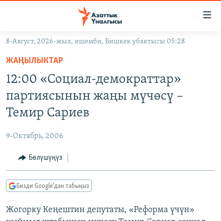
Линктер
Мазмунга
өтүңүз
8-Август, 2026-жыл, ишемби, Бишкек убактысы 05:28
Навигацияга
ЖАҢЫЛЫКТАР
өтүңүз
ЖАҢЫЛЫКТАР
КЫРГЫЗСТАН
Издөөгө
12:00 «Социал-демократтар»
салыңыз
ДҮЙНӨ
КЫРГЫЗСТАН
партиясынын жаңы мүчөсү –
УКРАИНА
САЯСАТ
ДҮЙНӨ
Темир Сариев
АТАЙЫН ИЛИКТӨӨ
ЭКОНОМИКА
БОРБОР АЗИЯ
9-Октябрь, 2006
ТВ ПРОГРАММАЛАР
МАДАНИЯТ
Бөлүшүңүз
ПОДКАСТ
БҮГҮН АЗАТТЫКТА
ӨЗГӨЧӨ ПИКИР
ЭКСПЕРТТЕР ТАЛДАЙТ
Бизди Google'дан табыңыз
БИЗ ЖАНА ДҮЙНӨ
Русский
Жогорку Кеңештин депутаты, «Реформа үчүн»
ДАНИСТЕ