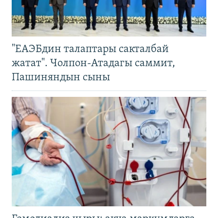
"ЕАЭБдин талаптары сакталбай
жатат". Чолпон-Атадагы саммит,
Пашиняндын сыны