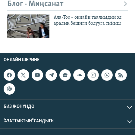
Блог - Миңсанат
Ала-Тоо – онлайн таалимдин эл
аралык бешиги болууга тийиш
ОНЛАЙН ШЕРИНЕ
БИЗ ЖӨНҮНДӨ
"АЗАТТЫКТЫН" САНДЫГЫ