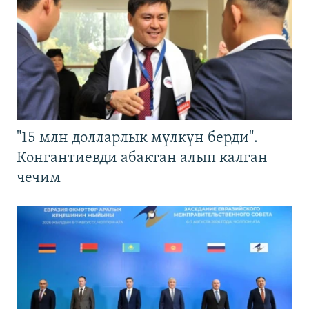
"15 млн долларлык мүлкүн берди".
Конгантиевди абактан алып калган
чечим