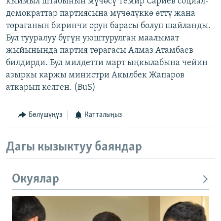
кыймыл штабынын мүчөсү Темир Сариев социал-
ОНЛАЙН ШЕРИНЕ
ЭЖЕ-СИҢДИЛЕР
демократтар партиясына мүчөлүккө өттү жана
төраганын биринчи орун барасы болуп шайланды.
АЗАТТЫК+
Бул тууралуу бүгүн уюштурулган маалымат
ЫҢГАЙСЫЗ СУРООЛОР
жыйынында партия төрагасы Алмаз Атамбаев
билдирди. Бул милдетти март ыңкылабына чейин
азыркы каржы министри Акылбек Жапаров
ЭЕ/АРнун бардык сайттары
аткарып келген. (BuS)
Бөлүшүңүз
Катталыңыз
Дагы кызыктуу баяндар
Окуялар