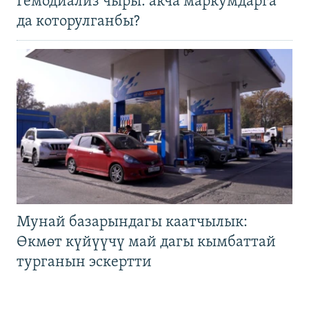
Гемодиализ чыры: акча маркумдарга
да которулганбы?
Мунай базарындагы каатчылык:
Өкмөт күйүүчү май дагы кымбаттай
турганын эскертти