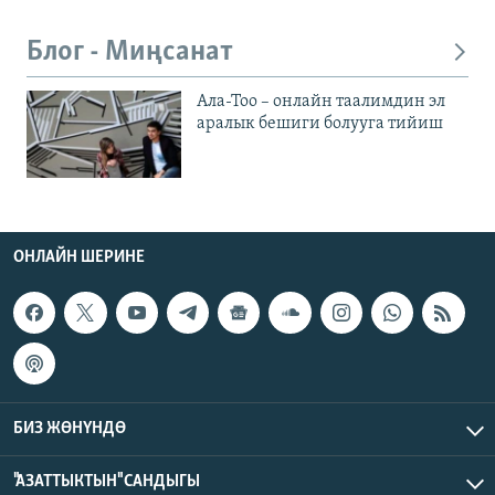
Блог - Миңсанат
Ала-Тоо – онлайн таалимдин эл
аралык бешиги болууга тийиш
ОНЛАЙН ШЕРИНЕ
БИЗ ЖӨНҮНДӨ
"АЗАТТЫКТЫН" САНДЫГЫ