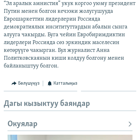
“Эл аралык амнистия” укук коргоо уюму президент
ОНЛАЙН ШЕРИНЕ
ЭЖЕ-СИҢДИЛЕР
Путин менен болгон кечээки жолугушууда
АЗАТТЫК+
Еврошаркеттин лидерлерин Россияда
демократиялык инсититуттардын абалын сынга
ЫҢГАЙСЫЗ СУРООЛОР
алууга чакырды. Буга чейин Евробиримдиктин
лидерлери Россияда сөз эркиндик маселесин
ЭЕ/АРнун бардык сайттары
көтөрүүгө чакырган. Бул журналист Анна
Политковскаянын киши колдуу болгону менен
байланыштуу болгон.
Бөлүшүңүз
Катталыңыз
Дагы кызыктуу баяндар
Окуялар