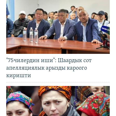
"75чилердин иши": Шаардык сот
апелляциялык арызды кароого
киришти