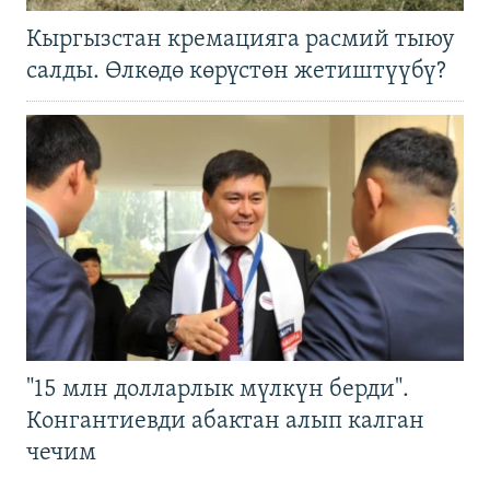
Кыргызстан кремацияга расмий тыюу
салды. Өлкөдө көрүстөн жетиштүүбү?
"15 млн долларлык мүлкүн берди".
Конгантиевди абактан алып калган
чечим