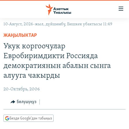
Линктер
Мазмунга
өтүңүз
10-Август, 2026-жыл, дүйшөмбү, Бишкек убактысы 11:49
Навигацияга
ЖАҢЫЛЫКТАР
өтүңүз
ЖАҢЫЛЫКТАР
КЫРГЫЗСТАН
Издөөгө
Укук коргоочулар
салыңыз
ДҮЙНӨ
КЫРГЫЗСТАН
Евробиримдикти Россияда
УКРАИНА
САЯСАТ
ДҮЙНӨ
демократиянын абалын сынга
АТАЙЫН ИЛИКТӨӨ
ЭКОНОМИКА
БОРБОР АЗИЯ
алууга чакырды
ТВ ПРОГРАММАЛАР
МАДАНИЯТ
20-Октябрь, 2006
ПОДКАСТ
БҮГҮН АЗАТТЫКТА
Бөлүшүңүз
ӨЗГӨЧӨ ПИКИР
ЭКСПЕРТТЕР ТАЛДАЙТ
БИЗ ЖАНА ДҮЙНӨ
Русский
Бизди Google'дан табыңыз
ДАНИСТЕ