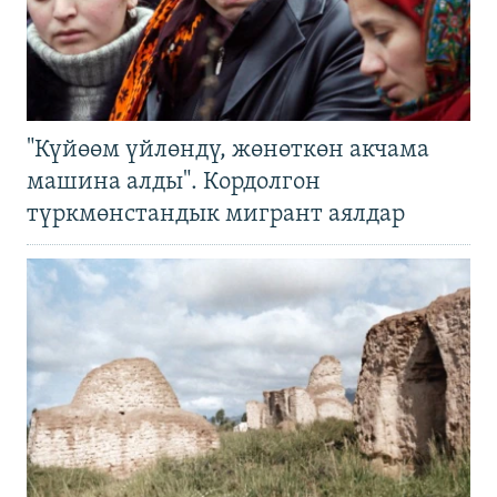
"Күйөөм үйлөндү, жөнөткөн акчама
машина алды". Кордолгон
түркмөнстандык мигрант аялдар