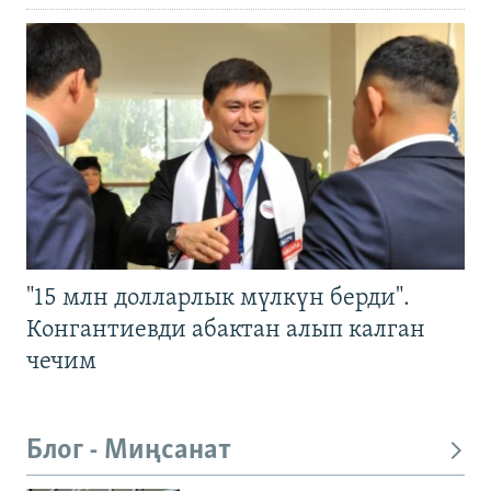
"15 млн долларлык мүлкүн берди".
Конгантиевди абактан алып калган
чечим
Блог - Миңсанат