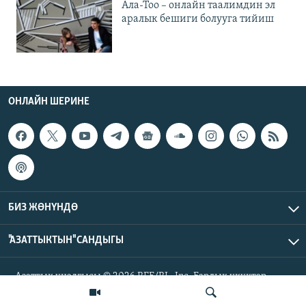
Ала-Тоо – онлайн таалимдин эл
аралык бешиги болууга тийиш
ОНЛАЙН ШЕРИНЕ
БИЗ ЖӨНҮНДӨ
"АЗАТТЫКТЫН" САНДЫГЫ
Азаттык үналгысы © 2026 RFE/RL, Inc. Бардык укуктар
корголгон.