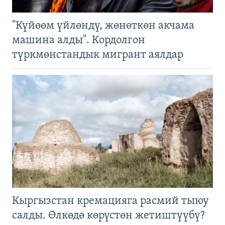
"Күйөөм үйлөндү, жөнөткөн акчама
машина алды". Кордолгон
түркмөнстандык мигрант аялдар
Кыргызстан кремацияга расмий тыюу
салды. Өлкөдө көрүстөн жетиштүүбү?