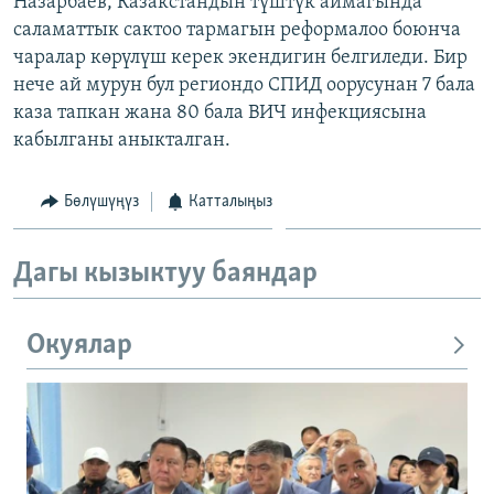
Назарбаев, Казакстандын түштүк аймагында
ОНЛАЙН ШЕРИНЕ
ЭЖЕ-СИҢДИЛЕР
саламаттык сактоо тармагын реформалоо боюнча
чаралар көрүлүш керек экендигин белгиледи. Бир
АЗАТТЫК+
нече ай мурун бул региондо СПИД оорусунан 7 бала
ЫҢГАЙСЫЗ СУРООЛОР
каза тапкан жана 80 бала ВИЧ инфекциясына
кабылганы аныкталган.
ЭЕ/АРнун бардык сайттары
Бөлүшүңүз
Катталыңыз
Дагы кызыктуу баяндар
Окуялар