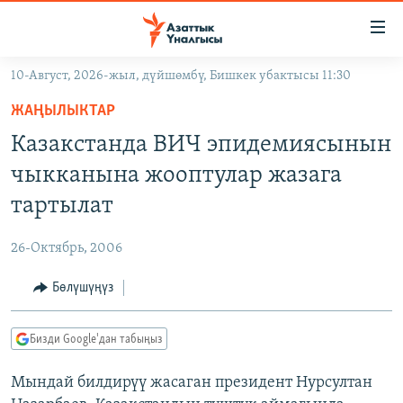
Линктер
Мазмунга
өтүңүз
10-Август, 2026-жыл, дүйшөмбү, Бишкек убактысы 11:30
Навигацияга
ЖАҢЫЛЫКТАР
өтүңүз
ЖАҢЫЛЫКТАР
КЫРГЫЗСТАН
Издөөгө
Казакстанда ВИЧ эпидемиясынын
салыңыз
ДҮЙНӨ
КЫРГЫЗСТАН
чыкканына жооптулар жазага
УКРАИНА
САЯСАТ
ДҮЙНӨ
тартылат
АТАЙЫН ИЛИКТӨӨ
ЭКОНОМИКА
БОРБОР АЗИЯ
26-Октябрь, 2006
ТВ ПРОГРАММАЛАР
МАДАНИЯТ
Бөлүшүңүз
ПОДКАСТ
БҮГҮН АЗАТТЫКТА
ӨЗГӨЧӨ ПИКИР
ЭКСПЕРТТЕР ТАЛДАЙТ
Бизди Google'дан табыңыз
БИЗ ЖАНА ДҮЙНӨ
Русский
Мындай билдирүү жасаган президент Нурсултан
ДАНИСТЕ