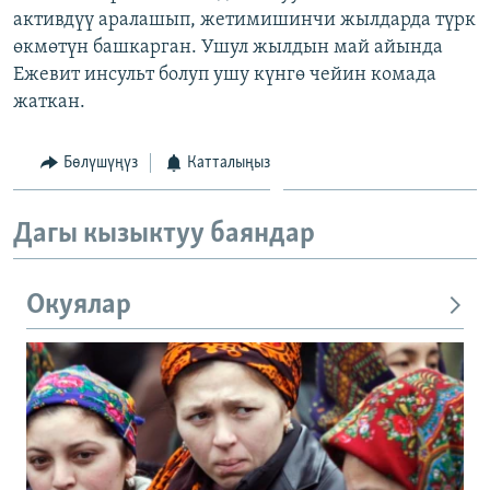
активдүү аралашып, жетимишинчи жылдарда түрк
ОНЛАЙН ШЕРИНЕ
ЭЖЕ-СИҢДИЛЕР
өкмөтүн башкарган. Ушул жылдын май айында
АЗАТТЫК+
Ежевит инсульт болуп ушу күнгө чейин комада
ЫҢГАЙСЫЗ СУРООЛОР
жаткан.
Бөлүшүңүз
Катталыңыз
ЭЕ/АРнун бардык сайттары
Дагы кызыктуу баяндар
Окуялар