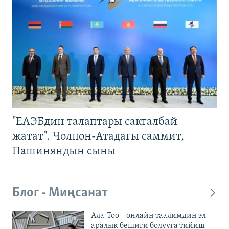
"ЕАЭБдин талаптары сакталбай
жатат". Чолпон-Атадагы саммит,
Пашиняндын сыны
Блог - Миңсанат
Ала-Тоо – онлайн таалимдин эл
аралык бешиги болууга тийиш