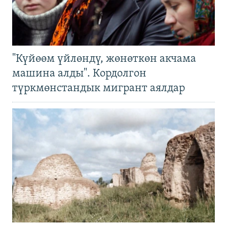
"Күйөөм үйлөндү, жөнөткөн акчама
машина алды". Кордолгон
түркмөнстандык мигрант аялдар