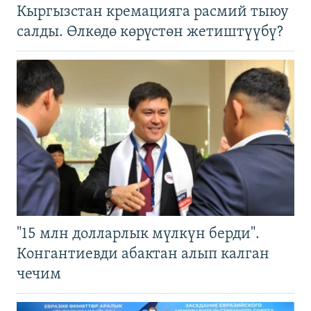
Кыргызстан кремацияга расмий тыюу
салды. Өлкөдө көрүстөн жетиштүүбү?
"15 млн долларлык мүлкүн берди".
Конгантиевди абактан алып калган
чечим