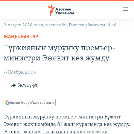
Линктер
Мазмунга
өтүңүз
9-Август, 2026-жыл, жекшемби, Бишкек убактысы 14:46
Навигацияга
ЖАҢЫЛЫКТАР
өтүңүз
ЖАҢЫЛЫКТАР
КЫРГЫЗСТАН
Издөөгө
Түркиянын мурунку премьер-
салыңыз
ДҮЙНӨ
КЫРГЫЗСТАН
министри Эжевит көз жумду
УКРАИНА
САЯСАТ
ДҮЙНӨ
7-Ноябрь, 2006
АТАЙЫН ИЛИКТӨӨ
ЭКОНОМИКА
БОРБОР АЗИЯ
ТВ ПРОГРАММАЛАР
Бөлүшүңүз
МАДАНИЯТ
ПОДКАСТ
БҮГҮН АЗАТТЫКТА
Бизди Google'дан табыңыз
ӨЗГӨЧӨ ПИКИР
ЭКСПЕРТТЕР ТАЛДАЙТ
Түркиянын мурунку премьер-министри Бүлент
БИЗ ЖАНА ДҮЙНӨ
Русский
Эжевит жекшембиде 81 жаш курагында көз жумду.
ДАНИСТЕ
Эжевит жарым кылымдан ашуун саясатка