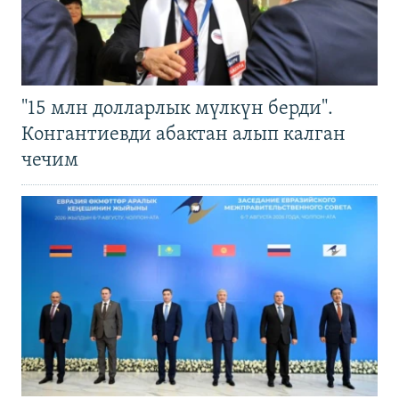
"15 млн долларлык мүлкүн берди".
Конгантиевди абактан алып калган
чечим