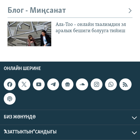
Блог - Миңсанат
Ала-Тоо – онлайн таалимдин эл
аралык бешиги болууга тийиш
ОНЛАЙН ШЕРИНЕ
БИЗ ЖӨНҮНДӨ
"АЗАТТЫКТЫН" САНДЫГЫ