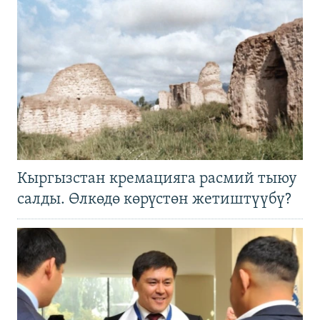
Кыргызстан кремацияга расмий тыюу
салды. Өлкөдө көрүстөн жетиштүүбү?