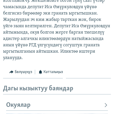
козголмокчу. Жекшембиге оогон түнү саат үчтөр
ОНЛАЙН ШЕРИНЕ
ЭЖЕ-СИҢДИЛЕР
чамасында депутат Иса Өмүркуловдун үйүнө
белгисиз бирөөлөр эки граната ыргытышкан.
АЗАТТЫК+
Жарылуудан эч ким жабыр тарткан жок, бирок
ЫҢГАЙСЫЗ СУРООЛОР
үйгө зыян келтирилген. Депутат Иса Өмүркуловдун
айтымында, окуя болгон жерге барган тиешелүү
адистер алгачкы иликтөөлөрдүн натыйжасында
ЭЕ/АРнун бардык сайттары
анын үйүнө РГД үлгүсүндөгү согуштук граната
ыргытылганын айтышкан. Иликтөө иштери
уланууда.
Бөлүшүңүз
Катталыңыз
Дагы кызыктуу баяндар
Окуялар