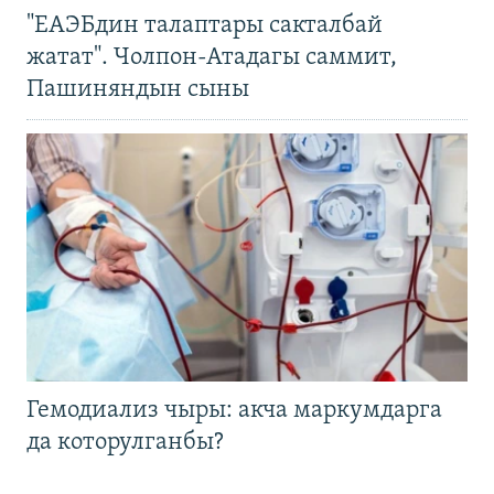
"ЕАЭБдин талаптары сакталбай
жатат". Чолпон-Атадагы саммит,
Пашиняндын сыны
Гемодиализ чыры: акча маркумдарга
да которулганбы?