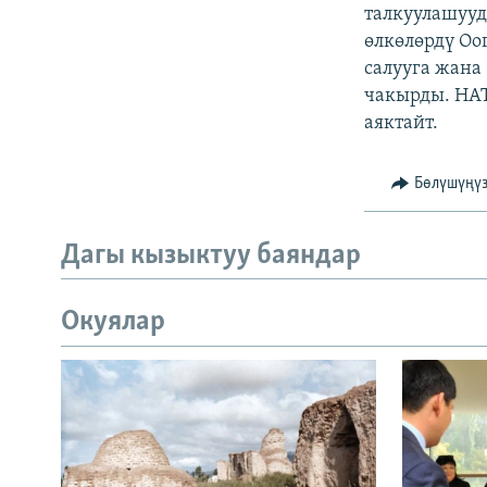
ЭЖЕ-СИҢДИЛЕР
талкуулашууд
өлкөлөрдү Оо
АЗАТТЫК+
салууга жана
ЫҢГАЙСЫЗ СУРООЛОР
чакырды. НАТ
аяктайт.
Бөлүшүңү
Дагы кызыктуу баяндар
Окуялар