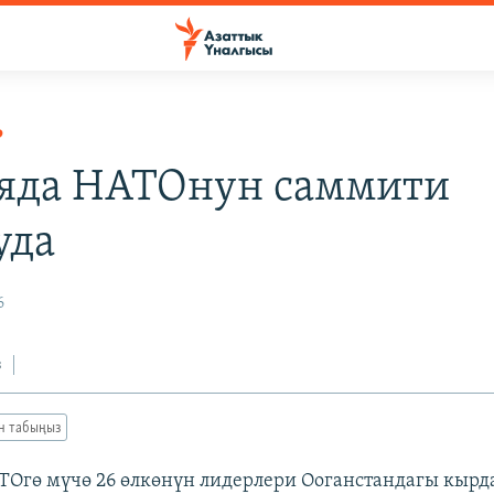
Р
яда НАТОнун саммити
уда
6
з
ан табыңыз
Огө мүчө 26 өлкөнүн лидерлери Ооганстандагы кырд