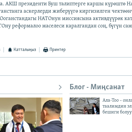
а. АКШ президенти Буш талиптерге каршы күрөштө Н
ганстанга аскерлерди жиберүүгө киргизилген чектөөн
 Ооганстандагы НАТОнун миссиясына активдүүрөк ка
Ону реформалоо маселеси каралгандан соң, бүгүн са
з
Катталыңыз
Принтер
Блог - Миңсанат
Ала-Тоо – онл
таалимдин эл
бешиги болуу