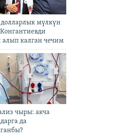
н долларлык мүлкүн
. Конгантиевди
н алып калган чечим
ализ чыры: акча
дарга да
лганбы?