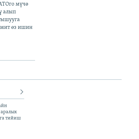
АТОго мүчө
ү алып
тышууга
ммит өз ишин
айн
 аралык
га тийиш