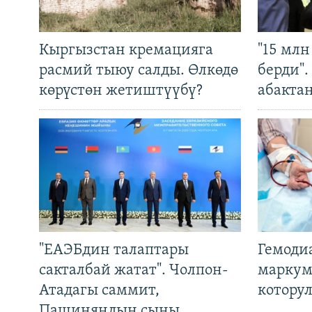
Кыргызстан кремацияга
"15 мл
расмий тыюу салды. Өлкөдө
берди"
көрүстөн жетиштүүбү?
абакта
"ЕАЭБдин талаптары
Гемоди
сакталбай жатат". Чолпон-
маркум
Атадагы саммит,
котору
Пашиняндын сыны