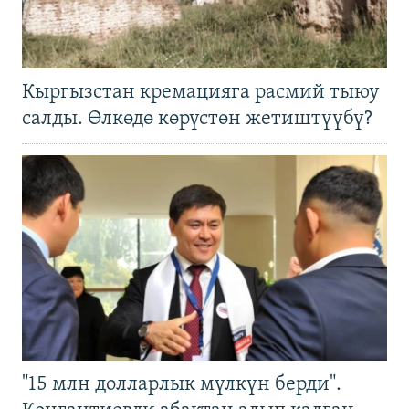
Кыргызстан кремацияга расмий тыюу
салды. Өлкөдө көрүстөн жетиштүүбү?
"15 млн долларлык мүлкүн берди".