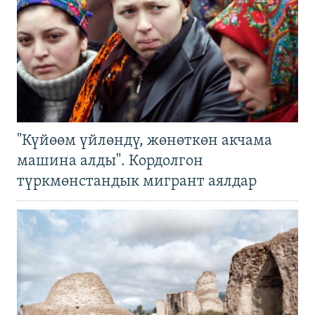
"Күйөөм үйлөндү, жөнөткөн акчама
машина алды". Кордолгон
түркмөнстандык мигрант аялдар