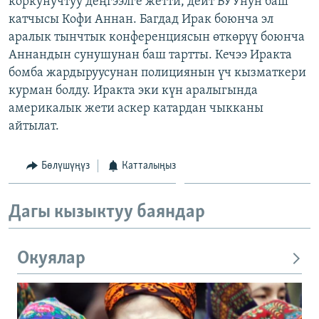
коркунучтуу деңгээлге жетти, дейт БУУнун баш
ОНЛАЙН ШЕРИНЕ
ЭЖЕ-СИҢДИЛЕР
катчысы Кофи Аннан. Багдад Ирак боюнча эл
аралык тынчтык конференциясын өткөрүү боюнча
АЗАТТЫК+
Аннандын сунушунан баш тартты. Кечээ Иракта
ЫҢГАЙСЫЗ СУРООЛОР
бомба жардыруусунан полициянын үч кызматкери
курман болду. Иракта эки күн аралыгында
америкалык жети аскер катардан чыкканы
ЭЕ/АРнун бардык сайттары
айтылат.
Бөлүшүңүз
Катталыңыз
Дагы кызыктуу баяндар
Окуялар