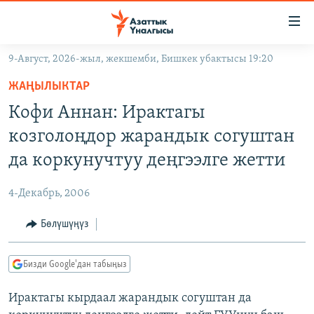
Линктер
Мазмунга
өтүңүз
9-Август, 2026-жыл, жекшемби, Бишкек убактысы 19:20
Навигацияга
ЖАҢЫЛЫКТАР
өтүңүз
ЖАҢЫЛЫКТАР
КЫРГЫЗСТАН
Издөөгө
Кофи Аннан: Ирактагы
салыңыз
ДҮЙНӨ
КЫРГЫЗСТАН
козголоңдор жарандык согуштан
УКРАИНА
САЯСАТ
ДҮЙНӨ
да коркунучтуу деңгээлге жетти
АТАЙЫН ИЛИКТӨӨ
ЭКОНОМИКА
БОРБОР АЗИЯ
4-Декабрь, 2006
ТВ ПРОГРАММАЛАР
МАДАНИЯТ
Бөлүшүңүз
ПОДКАСТ
БҮГҮН АЗАТТЫКТА
ӨЗГӨЧӨ ПИКИР
ЭКСПЕРТТЕР ТАЛДАЙТ
Бизди Google'дан табыңыз
БИЗ ЖАНА ДҮЙНӨ
Русский
Ирактагы кырдаал жарандык согуштан да
ДАНИСТЕ