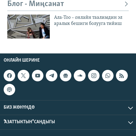
Блог - Миңсанат
Ала-Тоо – онлайн таалимдин эл
аралык бешиги болууга тийиш
ОНЛАЙН ШЕРИНЕ
БИЗ ЖӨНҮНДӨ
"АЗАТТЫКТЫН" САНДЫГЫ