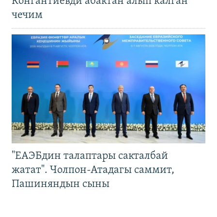
Конгантиевди абактан алып калган
чечим
"ЕАЭБдин талаптары сакталбай
жатат". Чолпон-Атадагы саммит,
Пашиняндын сыны