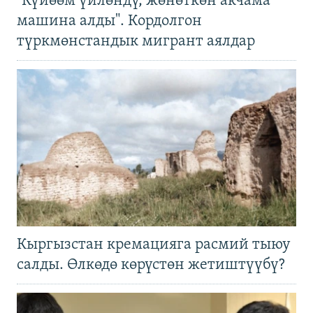
"Күйөөм үйлөндү, жөнөткөн акчама
машина алды". Кордолгон
түркмөнстандык мигрант аялдар
Кыргызстан кремацияга расмий тыюу
салды. Өлкөдө көрүстөн жетиштүүбү?