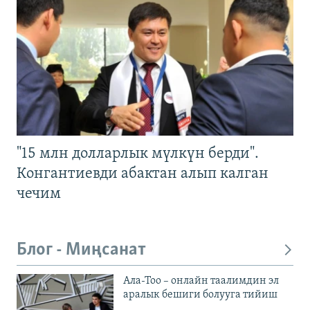
"15 млн долларлык мүлкүн берди".
Конгантиевди абактан алып калган
чечим
Блог - Миңсанат
Ала-Тоо – онлайн таалимдин эл
аралык бешиги болууга тийиш