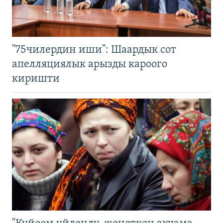
"75чилердин иши": Шаардык сот
апелляциялык арызды кароого
киришти