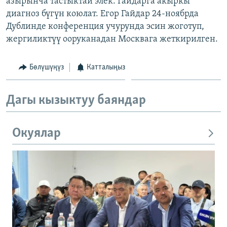
азырынча тастыктай элек. Гайдарга акыркы
ОНЛАЙН ШЕРИНЕ
ЭЖЕ-СИҢДИЛЕР
диагноз бүгүн коюлат. Егор Гайдар 24-ноябрда
Дублинде конференция учурунда эсин жоготуп,
АЗАТТЫК+
жергиликтүү ооруканадан Москвага жеткирилген.
ЫҢГАЙСЫЗ СУРООЛОР
Бөлүшүңүз
Катталыңыз
ЭЕ/АРнун бардык сайттары
Дагы кызыктуу баяндар
Окуялар