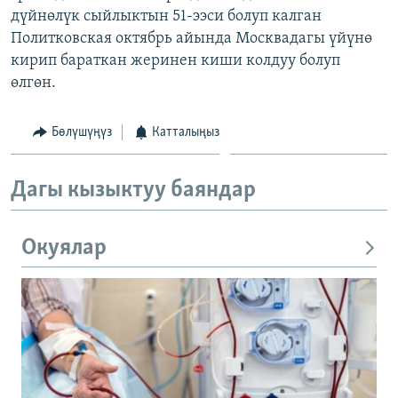
дүйнөлүк сыйлыктын 51-ээси болуп калган
ОНЛАЙН ШЕРИНЕ
ЭЖЕ-СИҢДИЛЕР
Политковская октябрь айында Москвадагы үйүнө
АЗАТТЫК+
кирип бараткан жеринен киши колдуу болуп
ЫҢГАЙСЫЗ СУРООЛОР
өлгөн.
Бөлүшүңүз
Катталыңыз
ЭЕ/АРнун бардык сайттары
Дагы кызыктуу баяндар
Окуялар