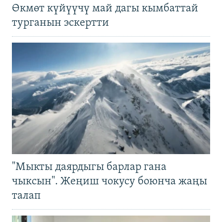
Өкмөт күйүүчү май дагы кымбаттай
турганын эскертти
"Мыкты даярдыгы барлар гана
чыксын". Жеңиш чокусу боюнча жаңы
талап