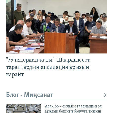
"75чилердин каты": Шаардык сот
тараптардын апелляция арызын
карайт
Блог - Миңсанат
Ала-Тоо – онлайн таалимдин эл
аралык бешиги болууга тийиш