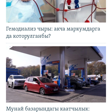
Гемодиализ чыры: акча маркумдарга
да которулганбы?
Мунай базарындагы каатчылык: