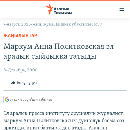
Линктер
Мазмунга
өтүңүз
7-Август, 2026-жыл, жума, Бишкек убактысы 15:59
Навигацияга
ЖАҢЫЛЫКТАР
өтүңүз
ЖАҢЫЛЫКТАР
КЫРГЫЗСТАН
Издөөгө
Маркум Анна Политковская эл
салыңыз
ДҮЙНӨ
КЫРГЫЗСТАН
аралык сыйлыкка татыды
УКРАИНА
САЯСАТ
ДҮЙНӨ
8-Декабрь, 2006
АТАЙЫН ИЛИКТӨӨ
ЭКОНОМИКА
БОРБОР АЗИЯ
ТВ ПРОГРАММАЛАР
Бөлүшүңүз
МАДАНИЯТ
ПОДКАСТ
БҮГҮН АЗАТТЫКТА
Бизди Google'дан табыңыз
ӨЗГӨЧӨ ПИКИР
ЭКСПЕРТТЕР ТАЛДАЙТ
Эл аралык пресса институту орусиялык журналист,
БИЗ ЖАНА ДҮЙНӨ
Русский
маркум Анна Политковскаяны дүйнөлүк басма сөз
ДАНИСТЕ
эркиндигинин баатыры деп атады. Аталган