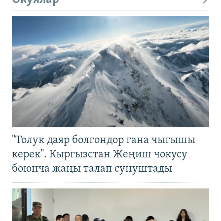
"Толук даяр болгондор гана чыгышы
керек". Кыргызстан Жеңиш чокусу
боюнча жаңы талап сунуштады