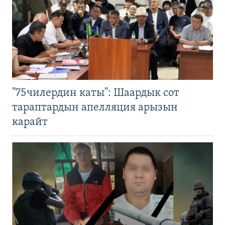
"75чилердин каты": Шаардык сот
тараптардын апелляция арызын
карайт