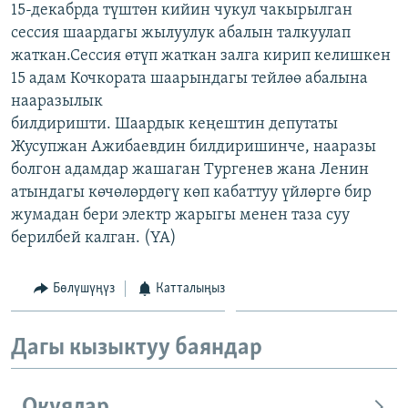
15-декабрда түштөн кийин чукул чакырылган
ОНЛАЙН ШЕРИНЕ
ЭЖЕ-СИҢДИЛЕР
сессия шаардагы жылуулук абалын талкуулап
АЗАТТЫК+
жаткан.Сессия өтүп жаткан залга кирип келишкен
15 адам Кочкората шаарындагы тейлөө абалына
ЫҢГАЙСЫЗ СУРООЛОР
нааразылык
билдиришти. Шаардык кеңештин депутаты
ЭЕ/АРнун бардык сайттары
Жусупжан Ажибаевдин билдиришинче, нааразы
болгон адамдар жашаган Тургенев жана Ленин
атындагы көчөлөрдөгү көп кабаттуу үйлөргө бир
жумадан бери электр жарыгы менен таза суу
берилбей калган. (YA)
Бөлүшүңүз
Катталыңыз
Дагы кызыктуу баяндар
Окуялар