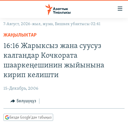
Линктер
Мазмунга
өтүңүз
7-Август, 2026-жыл, жума, Бишкек убактысы 02:41
Навигацияга
ЖАҢЫЛЫКТАР
өтүңүз
ЖАҢЫЛЫКТАР
КЫРГЫЗСТАН
Издөөгө
16:16 Жарыксыз жана суусуз
салыңыз
ДҮЙНӨ
КЫРГЫЗСТАН
калгандар Кочкората
УКРАИНА
САЯСАТ
ДҮЙНӨ
шааркеңешинин жыйынына
АТАЙЫН ИЛИКТӨӨ
ЭКОНОМИКА
БОРБОР АЗИЯ
кирип келишти
ТВ ПРОГРАММАЛАР
МАДАНИЯТ
15-Декабрь, 2006
ПОДКАСТ
БҮГҮН АЗАТТЫКТА
Бөлүшүңүз
ӨЗГӨЧӨ ПИКИР
ЭКСПЕРТТЕР ТАЛДАЙТ
БИЗ ЖАНА ДҮЙНӨ
Русский
Бизди Google'дан табыңыз
ДАНИСТЕ