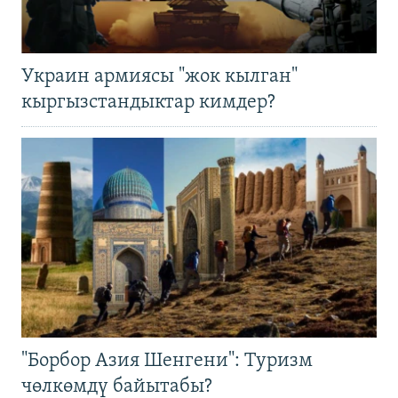
Украин армиясы "жок кылган"
кыргызстандыктар кимдер?
"Борбор Азия Шенгени": Туризм
чөлкөмдү байытабы?