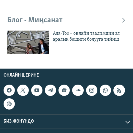
Блог - Миңсанат
Ала-Тоо – онлайн таалимдин эл
аралык бешиги болууга тийиш
ОНЛАЙН ШЕРИНЕ
БИЗ ЖӨНҮНДӨ