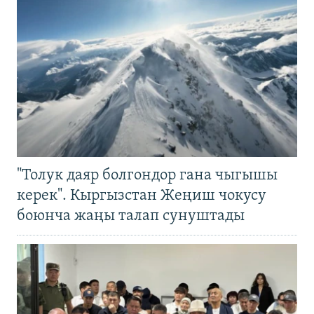
"Толук даяр болгондор гана чыгышы
керек". Кыргызстан Жеңиш чокусу
боюнча жаңы талап сунуштады