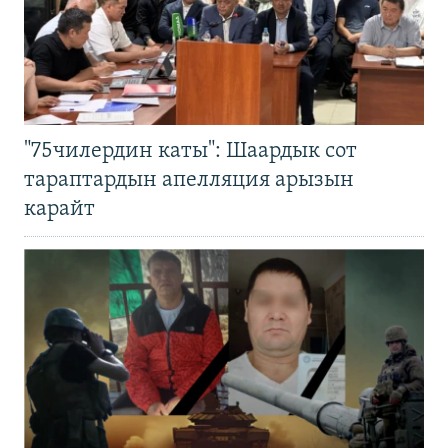
"75чилердин каты": Шаардык сот
тараптардын апелляция арызын
карайт