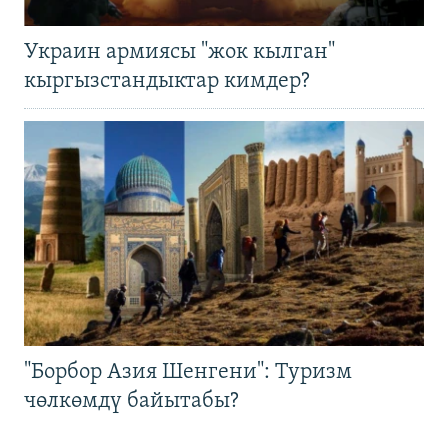
Украин армиясы "жок кылган"
кыргызстандыктар кимдер?
"Борбор Азия Шенгени": Туризм
чөлкөмдү байытабы?