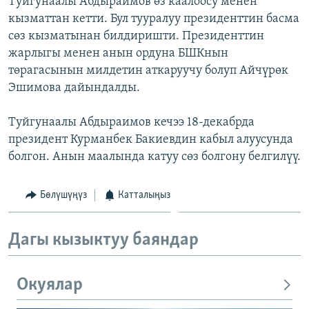
Туйгунаалы Абдыраимов өз каалоосу менен
ОНЛАЙН ШЕРИНЕ
ЭЖЕ-СИҢДИЛЕР
кызматтан кетти. Бул тууралуу президенттин басма
сөз кызматынан билдиришти. Президенттин
АЗАТТЫК+
жарлыгы менен анын ордуна БШКнын
ЫҢГАЙСЫЗ СУРООЛОР
төрагасынын милдетин аткаруучу болуп Айчүрөк
Эшимова дайындалды.
ЭЕ/АРнун бардык сайттары
Туйгунаалы Абдыраимов кечээ 18-декабрда
президент Курманбек Бакиевдин кабыл алуусунда
болгон. Анын маалында катуу сөз болгону белгилүү.
Бөлүшүңүз
Катталыңыз
Дагы кызыктуу баяндар
Окуялар