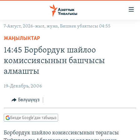
Линктер
Мазмунга
өтүңүз
7-Август, 2026-жыл, жума, Бишкек убактысы 04:55
Навигацияга
ЖАҢЫЛЫКТАР
өтүңүз
ЖАҢЫЛЫКТАР
КЫРГЫЗСТАН
Издөөгө
14:45 Борбордук шайлоо
салыңыз
ДҮЙНӨ
КЫРГЫЗСТАН
комиссиясынын башчысы
УКРАИНА
САЯСАТ
ДҮЙНӨ
алмашты
АТАЙЫН ИЛИКТӨӨ
ЭКОНОМИКА
БОРБОР АЗИЯ
19-Декабрь, 2006
ТВ ПРОГРАММАЛАР
МАДАНИЯТ
Бөлүшүңүз
ПОДКАСТ
БҮГҮН АЗАТТЫКТА
ӨЗГӨЧӨ ПИКИР
ЭКСПЕРТТЕР ТАЛДАЙТ
Бизди Google'дан табыңыз
БИЗ ЖАНА ДҮЙНӨ
Русский
Борбордук шайлоо комиссиясынын төрагасы
ДАНИСТЕ