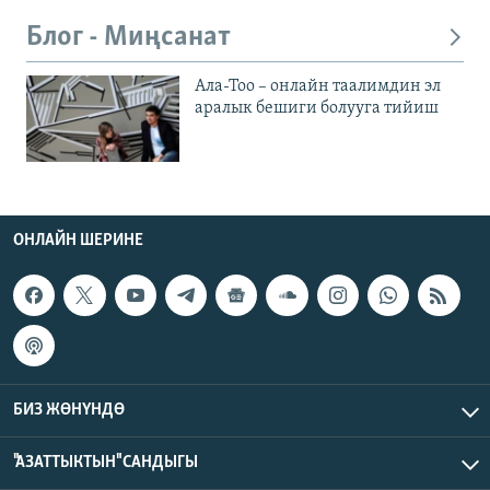
Блог - Миңсанат
Ала-Тоо – онлайн таалимдин эл
аралык бешиги болууга тийиш
ОНЛАЙН ШЕРИНЕ
БИЗ ЖӨНҮНДӨ
"АЗАТТЫКТЫН" САНДЫГЫ