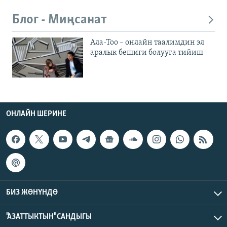
Блог - Миңсанат
Ала-Тоо – онлайн таалимдин эл
аралык бешиги болууга тийиш
ОНЛАЙН ШЕРИНЕ
БИЗ ЖӨНҮНДӨ
"АЗАТТЫКТЫН" САНДЫГЫ