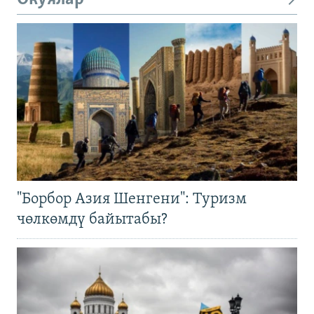
"Борбор Азия Шенгени": Туризм
чөлкөмдү байытабы?