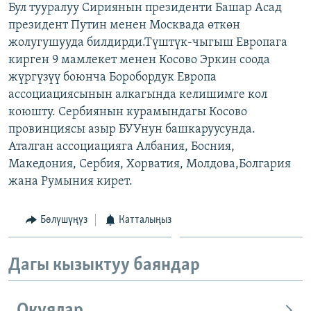
Бул тууралуу Сириянын президенти Башар Асад
ОНЛАЙН ШЕРИНЕ
ЭЖЕ-СИҢДИЛЕР
президент Путин менен Москвада өткөн
АЗАТТЫК+
жолугушууда билдирди.Түштүк-чыгыш Европага
кирген 9 мамлекет менен Косово Эркин соода
ЫҢГАЙСЫЗ СУРООЛОР
жүргүзүү боюнча Боробордук Европа
ассоциациясынын алкагында келишимге кол
ЭЕ/АРнун бардык сайттары
коюшту. Сербиянын курамындагы Косово
провинциясы азыр БУУнун башкаруусунда.
Аталган ассоциацияга Албания, Босния,
Македония, Сербия, Хорватия, Молдова,Болгария
жана Румыния кирет.
Бөлүшүңүз
Катталыңыз
Дагы кызыктуу баяндар
Окуялар