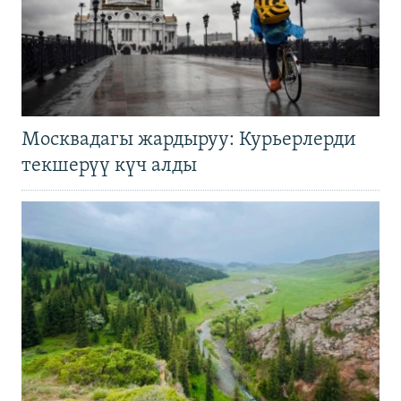
Москвадагы жардыруу: Курьерлерди
текшерүү күч алды