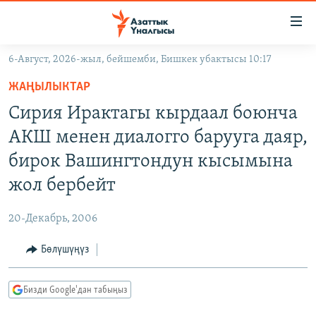
Линктер
Мазмунга
өтүңүз
6-Август, 2026-жыл, бейшемби, Бишкек убактысы 10:17
Навигацияга
ЖАҢЫЛЫКТАР
өтүңүз
ЖАҢЫЛЫКТАР
КЫРГЫЗСТАН
Издөөгө
Сирия Ирактагы кырдаал боюнча
салыңыз
ДҮЙНӨ
КЫРГЫЗСТАН
АКШ менен диалогго барууга даяр,
УКРАИНА
САЯСАТ
ДҮЙНӨ
бирок Вашингтондун кысымына
АТАЙЫН ИЛИКТӨӨ
ЭКОНОМИКА
БОРБОР АЗИЯ
жол бербейт
ТВ ПРОГРАММАЛАР
МАДАНИЯТ
20-Декабрь, 2006
ПОДКАСТ
БҮГҮН АЗАТТЫКТА
Бөлүшүңүз
ӨЗГӨЧӨ ПИКИР
ЭКСПЕРТТЕР ТАЛДАЙТ
БИЗ ЖАНА ДҮЙНӨ
Русский
Бизди Google'дан табыңыз
ДАНИСТЕ