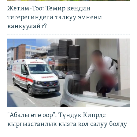
Жетим-Тоо: Темир кендин
тегерегиндеги талкуу эмнени
каңкуулайт?
"Абалы өтө оор". Түндүк Кипрде
кыргызстандык кызга кол салуу болду