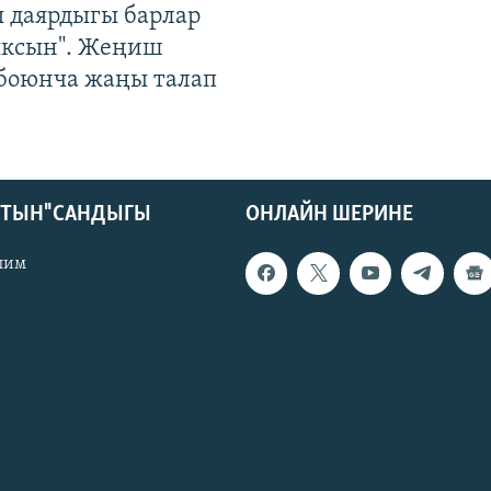
 даярдыгы барлар
ыксын". Жеңиш
 боюнча жаңы талап
КТЫН" САНДЫГЫ
ОНЛАЙН ШЕРИНЕ
лим