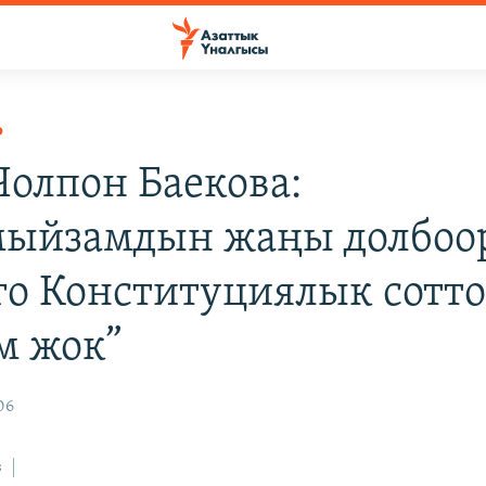
Р
Чолпон Баекова:
ыйзамдын жаңы долбоо
го Конституциялык сотт
м жок”
06
з