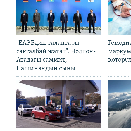
"ЕАЭБдин талаптары
Гемоди
сакталбай жатат". Чолпон-
маркум
Атадагы саммит,
котору
Пашиняндын сыны