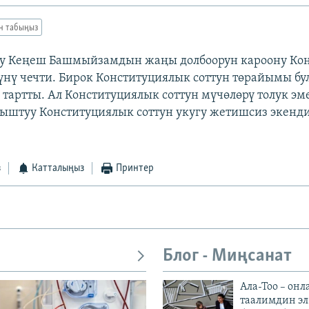
ан табыңыз
ку Кеңеш Башмыйзамдын жаңы долбоорун кароону Ко
үнү чечти. Бирок Конституциялык соттун төрайымы бу
 тартты. Ал Конституциялык соттун мүчөлөрү толук эм
ыштуу Конституциялык соттун укугу жетишсиз экенд
з
Катталыңыз
Принтер
Блог - Миңсанат
Ала-Тоо – онл
таалимдин эл