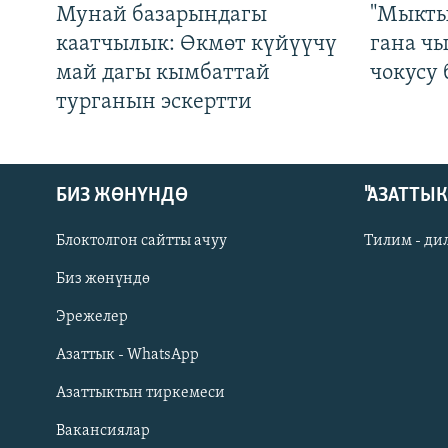
Мунай базарындагы
"Мыкты
каатчылык: Өкмөт күйүүчү
гана ч
май дагы кымбаттай
чокусу
турганын эскертти
БИЗ ЖӨНҮНДӨ
"АЗАТТЫ
Блоктолгон сайтты ачуу
Тилим - ди
Биз жөнүндө
Русский
Эрежелер
Азаттык - WhatsApp
ОНЛАЙН ШЕРИНЕ
Азаттыктын тиркемеси
Вакансиялар