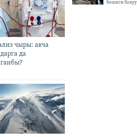
бешиги болуу
ализ чыры: акча
дарга да
лганбы?