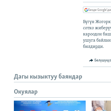
ЭЖЕ-СИҢДИЛЕР
АЗАТТЫК+
Бизди Google'д
ЫҢГАЙСЫЗ СУРООЛОР
Бүгүн Жогор
сотко жиберү
кароодон баш
ушуга байлан
билдирди.
Бөлүшүңү
Дагы кызыктуу баяндар
Окуялар