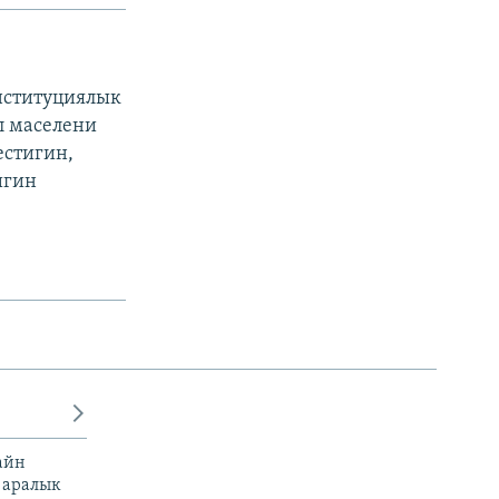
нституциялык
л маселени
естигин,
игин
айн
 аралык