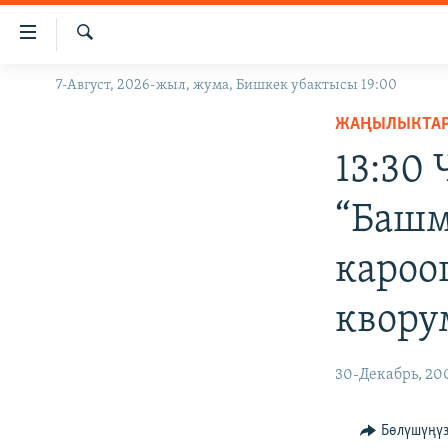
Линктер
Мазмунга
өтүңүз
Издөө
7-Август, 2026-жыл, жума, Бишкек убактысы 19:00
ЖАҢЫЛЫКТАР
Навигацияга
өтүңүз
ЖАҢЫЛЫКТА
КЫРГЫЗСТАН
Издөөгө
13:30 
ДҮЙНӨ
КЫРГЫЗСТАН
салыңыз
УКРАИНА
САЯСАТ
ДҮЙНӨ
“Башм
АТАЙЫН ИЛИКТӨӨ
ЭКОНОМИКА
БОРБОР АЗИЯ
кароо
ТВ ПРОГРАММАЛАР
МАДАНИЯТ
ПОДКАСТ
БҮГҮН АЗАТТЫКТА
квору
ӨЗГӨЧӨ ПИКИР
ЭКСПЕРТТЕР ТАЛДАЙТ
30-Декабрь, 20
БИЗ ЖАНА ДҮЙНӨ
ДАНИСТЕ
Бөлүшүңү