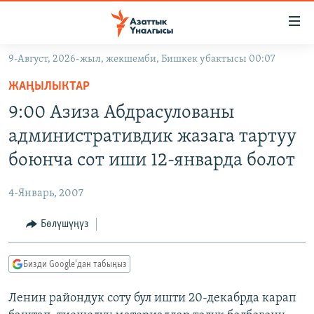
Линктер
Мазмунга
өтүңүз
9-Август, 2026-жыл, жекшемби, Бишкек убактысы 00:07
Навигацияга
ЖАҢЫЛЫКТАР
өтүңүз
ЖАҢЫЛЫКТАР
КЫРГЫЗСТАН
Издөөгө
9:00 Азиза Абдрасулованы
салыңыз
ДҮЙНӨ
КЫРГЫЗСТАН
административдик жазага тартуу
УКРАИНА
САЯСАТ
ДҮЙНӨ
боюнча сот иши 12-январда болот
АТАЙЫН ИЛИКТӨӨ
ЭКОНОМИКА
БОРБОР АЗИЯ
4-Январь, 2007
ТВ ПРОГРАММАЛАР
МАДАНИЯТ
Бөлүшүңүз
ПОДКАСТ
БҮГҮН АЗАТТЫКТА
ӨЗГӨЧӨ ПИКИР
ЭКСПЕРТТЕР ТАЛДАЙТ
Бизди Google'дан табыңыз
БИЗ ЖАНА ДҮЙНӨ
Русский
Ленин райондук соту бул ишти 20-декабрда карап
ДАНИСТЕ