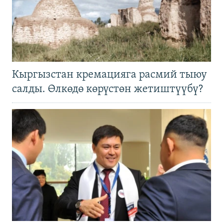
Кыргызстан кремацияга расмий тыюу
салды. Өлкөдө көрүстөн жетиштүүбү?