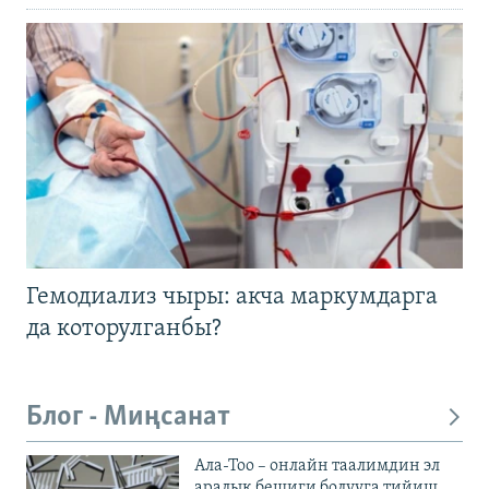
Гемодиализ чыры: акча маркумдарга
да которулганбы?
Блог - Миңсанат
Ала-Тоо – онлайн таалимдин эл
аралык бешиги болууга тийиш