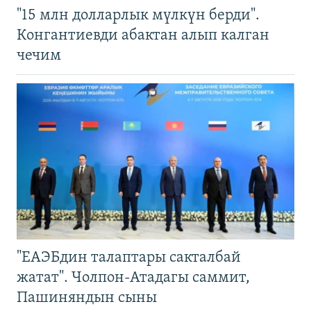
"15 млн долларлык мүлкүн берди".
Конгантиевди абактан алып калган
чечим
"ЕАЭБдин талаптары сакталбай
жатат". Чолпон-Атадагы саммит,
Пашиняндын сыны