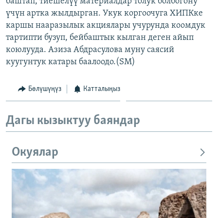
баштап, тиешелүү материалдар толук болбогону
ОНЛАЙН ШЕРИНЕ
ЭЖЕ-СИҢДИЛЕР
үчүн артка жылдырган. Укук коргоочуга ХИПКке
каршы нааразылык акциялары учурунда коомдук
АЗАТТЫК+
тартипти бузуп, бейбаштык кылган деген айып
ЫҢГАЙСЫЗ СУРООЛОР
коюлууда. Азиза Абдрасулова муну саясий
куугунтук катары баалоодо.(SM)
ЭЕ/АРнун бардык сайттары
Бөлүшүңүз
Катталыңыз
Дагы кызыктуу баяндар
Окуялар