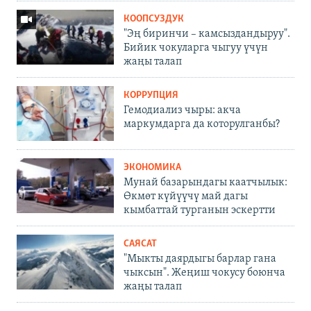
КООПСУЗДУК
"Эң биринчи – камсыздандыруу".
Бийик чокуларга чыгуу үчүн
жаңы талап
КОРРУПЦИЯ
Гемодиализ чыры: акча
маркумдарга да которулганбы?
ЭКОНОМИКА
Мунай базарындагы каатчылык:
Өкмөт күйүүчү май дагы
кымбаттай турганын эскертти
САЯСАТ
"Мыкты даярдыгы барлар гана
чыксын". Жеңиш чокусу боюнча
жаңы талап