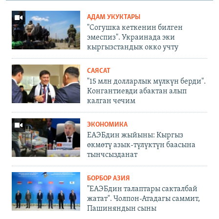
АДАМ УКУКТАРЫ
"Согушка кеткенин билген
эмеспиз". Украинада эки
кыргызстандык окко учту
САЯСАТ
"15 млн долларлык мүлкүн берди".
Конгантиевди абактан алып
калган чечим
ЭКОНОМИКА
ЕАЭБдин жыйыны: Кыргыз
өкмөтү азык-түлүктүн баасына
тынчсызданат
БОРБОР АЗИЯ
"ЕАЭБдин талаптары сакталбай
жатат". Чолпон-Атадагы саммит,
Пашиняндын сыны