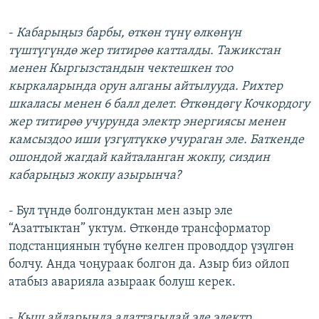
-
Кабарыңыз барбы, өткөн түнү өлкөнүн
түштүгүндө жер титирөө катталды. Тажикстан
менен Кыргызстандын чектешкен тоо
кыркаларында орун алганы айтылууда. Рихтер
шкаласы менен 6 балл делет. Өткөндөгү Кочкордогу
жер титирөө учурунда электр энергиясы менен
камсыздоо иши үзгүлтүккө учураган эле. Баткенде
ошондой жагдай кайталанган жокпу, сиздин
кабарыңыз жокпу азырынча?
- Бул түндө болгондуктан мен азыр эле
“Азаттыктан” уктум. Өткөндө трансформатор
подстанциянын түбүнө келген проводдор үзүлгөн
болчу. Анда чоңураак болгон да. Азыр биз ойлоп
атабыз аварияла азыраак болуш керек.
-
Кыш айларында адаттагыдай эле электр