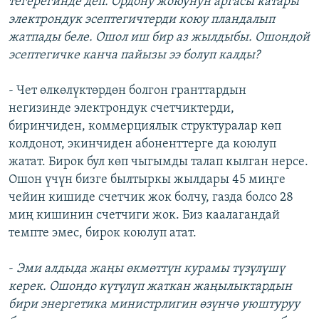
тегерегинде деп. Ордону жоюунун аргасы катары
электрондук эсептегичтерди коюу пландалып
жатпады беле. Ошол иш бир аз жылдыбы. Ошондой
эсептегичке канча пайызы ээ болуп калды?
- Чет өлкөлүктөрдөн болгон гранттардын
негизинде электрондук счетчиктерди,
биринчиден, коммерциялык структуралар көп
колдонот, экинчиден абоненттерге да коюлуп
жатат. Бирок бул көп чыгымды талап кылган нерсе.
Ошон үчүн бизге былтыркы жылдары 45 миңге
чейин кишиде счетчик жок болчу, газда болсо 28
миң кишинин счетчиги жок. Биз каалагандай
темпте эмес, бирок коюлуп атат.
-
Эми алдыда жаңы өкмөттүн курамы түзүлүшү
керек. Ошондо күтүлүп жаткан жаңылыктардын
бири энергетика министрлигин өзүнчө уюштуруу