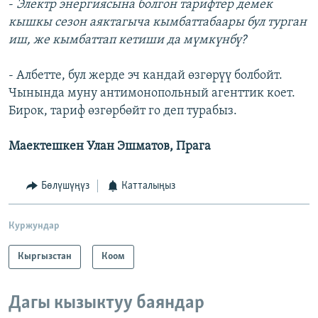
-
Электр энергиясына болгон тарифтер демек
кышкы сезон аяктагыча кымбаттабаары бул турган
иш, же кымбаттап кетиши да мүмкүнбү?
- Албетте, бул жерде эч кандай өзгөрүү болбойт.
Чынында муну антимонопольный агенттик коет.
Бирок, тариф өзгөрбөйт го деп турабыз.
Маектешкен Улан Эшматов, Прага
Бөлүшүңүз
Катталыңыз
Куржундар
Кыргызстан
Коом
Дагы кызыктуу баяндар