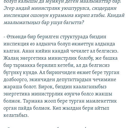
болуп калышы да мүмкүн деген маалыматтар бар.
Эгер андай министрлик уюштурулса, сиздердин
инспекция ошонун курамына кирип атабы. Кандай
маалыматыңыз бар ушул багытта?
- Өткөндө бир берилген структурада биздин
инспекция өз алдынча болуп өкмөттүн алдында
калган. Анан кийин кандай чечилет ал белгисиз.
Жалаң энергетика министрлик болобу, же башка
бир тармакка берилип кетеби, ал да белгисиз
бүгүнкү күндө. Ал биринчиден өкмөт бере турган
долбоорго, экинчиден депутаттардын чечимине
жараша болот. Бирок, биздин каалаганыбыз
энергетика министррлик өзүнчө болсо жакшы
болмок. Тармака жооп бере турган мамлекеттик
орган пайда болмок. Көп жылдан бери айтып
келатабыз.