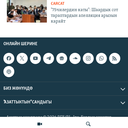
САЯСАТ
"75чилердин каты": Шаардык сот
тараптардын апелляция арызын
карайт
ОНЛАЙН ШЕРИНЕ
БИЗ ЖӨНҮНДӨ
"АЗАТТЫКТЫН" САНДЫГЫ
Азаттык үналгысы © 2026 RFE/RL, Inc. Бардык укуктар
корголгон.