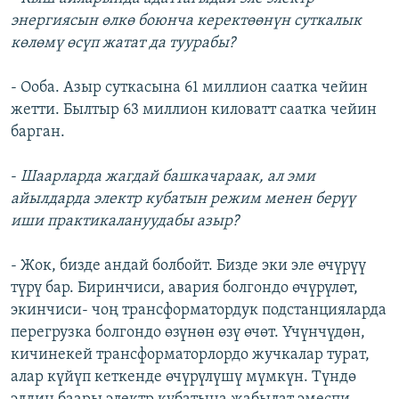
энергиясын өлкө боюнча керектөөнүн суткалык
көлөмү өсүп жатат да туурабы?
- Ооба. Азыр суткасына 61 миллион саатка чейин
жетти. Былтыр 63 миллион киловатт саатка чейин
барган.
-
Шаарларда жагдай башкачараак, ал эми
айылдарда электр кубатын режим менен берүү
иши практикалануудабы азыр?
- Жок, бизде андай болбойт. Бизде эки эле өчүрүү
түрү бар. Биринчиси, авария болгондо өчүрүлөт,
экинчиси- чоң трансформатордук подстанцияларда
перегрузка болгондо өзүнөн өзү өчөт. Үчүнчүдөн,
кичинекей трансформаторлордо жучкалар турат,
алар күйүп кеткенде өчүрүлүшү мүмкүн. Түндө