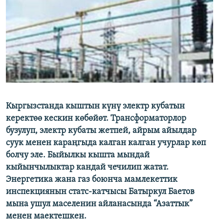
ОНЛАЙН ШЕРИНЕ
ЭЖЕ-СИҢДИЛЕР
АЗАТТЫК+
ЫҢГАЙСЫЗ СУРООЛОР
ЭЕ/АРнун бардык сайттары
Кыргызстанда кыштын күнү электр кубатын
керектөө кескин көбөйөт. Трансформаторлор
бузулуп, электр кубаты жетпей, айрым айылдар
суук менен караңгыда калган калган учурлар көп
болчу эле. Быйылкы кышта мындай
кыйынчылыктар кандай чечилип жатат.
Энергетика жана газ боюнча мамлекеттик
инспекциянын статс-катчысы Батыркул Баетов
мына ушул маселенин айланасында “Азаттык”
менен маектешкен.