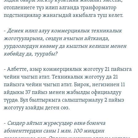
элдин баары электр кубатына жабылат эмеспи,
отоплениеге түз илип алганда транформатор
подстанциялар жанагыдай акыбалга туш келет.
-
Демек илип алуу коммерциялык техникалык
жоготууларына, сөздүн ачыгын айтканда,
уурдоолордун көлөмү да кыштын келиши менен
көбөйдү да, туурабы?
- Албетте, азыр коммерциялык жоготуу 21 пайызга
чейин чыгып атат. Техникалык жоготуу да 21
пайызга чейин чыгып атат. Бирок, негизинен 11
айдыкы 37 пайыз менен жабылды официалдуу
түрдө. Бул былтыркыга салыштырмалуу 2 пайыз
жоготуу азайды деген сөз.
-
Сиздер айтып жүрөсүздөр өлкө боюнча
абоненттердин саны 1 млн. 100 миңдин