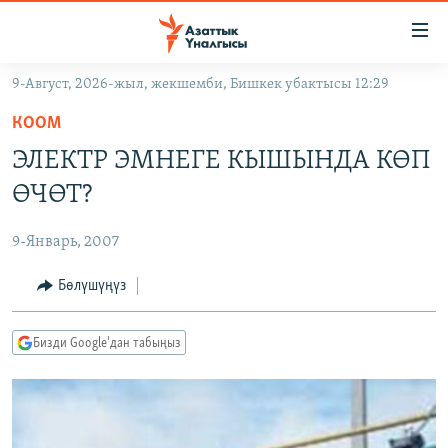
Линктер
Мазмунга
өтүңүз
9-Август, 2026-жыл, жекшемби, Бишкек убактысы 12:29
Навигацияга
ЖАҢЫЛЫКТАР
өтүңүз
КООМ
КЫРГЫЗСТАН
Издөөгө
ЭЛЕКТР ЭМНЕГЕ КЫШЫНДА КӨП
салыңыз
ДҮЙНӨ
КЫРГЫЗСТАН
ӨЧӨТ?
УКРАИНА
САЯСАТ
ДҮЙНӨ
9-Январь, 2007
АТАЙЫН ИЛИКТӨӨ
ЭКОНОМИКА
БОРБОР АЗИЯ
ТВ ПРОГРАММАЛАР
Бөлүшүңүз
МАДАНИЯТ
ПОДКАСТ
БҮГҮН АЗАТТЫКТА
Бизди Google'дан табыңыз
ӨЗГӨЧӨ ПИКИР
ЭКСПЕРТТЕР ТАЛДАЙТ
БИЗ ЖАНА ДҮЙНӨ
Русский
ДАНИСТЕ