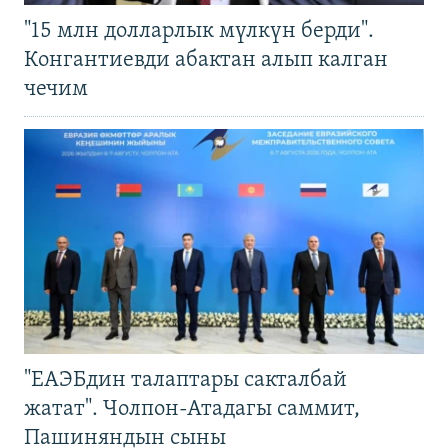
"15 млн долларлык мүлкүн берди".
Конгантиевди абактан алып калган
чечим
"ЕАЭБдин талаптары сакталбай
жатат". Чолпон-Атадагы саммит,
Пашиняндын сыны