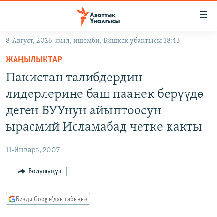
Линктер
Мазмунга
өтүңүз
8-Август, 2026-жыл, ишемби, Бишкек убактысы 18:43
Навигацияга
ЖАҢЫЛЫКТАР
өтүңүз
ЖАҢЫЛЫКТАР
КЫРГЫЗСТАН
Издөөгө
Пакистан талибдердин
салыңыз
ДҮЙНӨ
КЫРГЫЗСТАН
лидерлерине баш паанек берүүдө
УКРАИНА
САЯСАТ
ДҮЙНӨ
деген БУУнун айыптоосун
АТАЙЫН ИЛИКТӨӨ
ЭКОНОМИКА
БОРБОР АЗИЯ
ырасмий Исламабад четке какты
ТВ ПРОГРАММАЛАР
МАДАНИЯТ
11-Январь, 2007
ПОДКАСТ
БҮГҮН АЗАТТЫКТА
Бөлүшүңүз
ӨЗГӨЧӨ ПИКИР
ЭКСПЕРТТЕР ТАЛДАЙТ
БИЗ ЖАНА ДҮЙНӨ
Русский
Бизди Google'дан табыңыз
ДАНИСТЕ