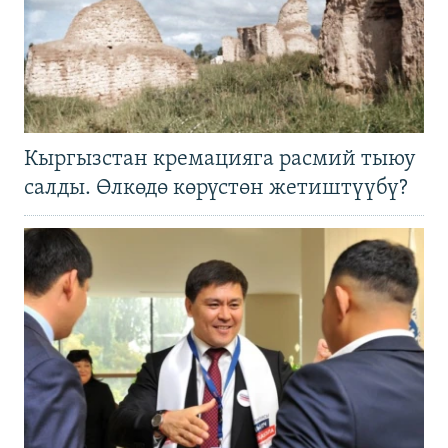
Кыргызстан кремацияга расмий тыюу
салды. Өлкөдө көрүстөн жетиштүүбү?