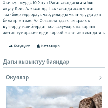
Эки күн мурда БУУнун Ооганстандагы атайын
ОНЛАЙН ШЕРИНЕ
ЭЖЕ-СИҢДИЛЕР
өкүлү Крис Александр, Пакистанда жашынган
АЗАТТЫК+
талибдер террордук чабуулдарды уюштурууда деп
билдирген эле. Ал Ооганстандагы эл аралык
ЫҢГАЙСЫЗ СУРООЛОР
күчтөрдү талибтердин кол салууларына каршы
жетиштүү аракеттерди көрбөй жатат деп сындаган.
ЭЕ/АРнун бардык сайттары
Бөлүшүңүз
Катталыңыз
Дагы кызыктуу баяндар
Окуялар