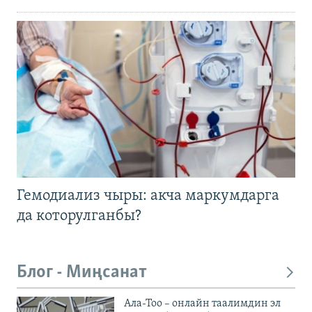
Гемодиализ чыры: акча маркумдарга
да которулганбы?
Блог - Миңсанат
Ала-Тоо – онлайн таалимдин эл