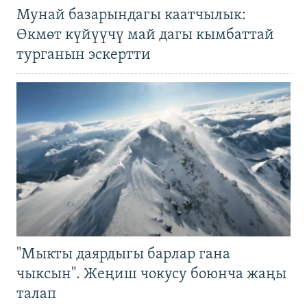
Мунай базарындагы каатчылык:
Өкмөт күйүүчү май дагы кымбаттай
турганын эскертти
"Мыкты даярдыгы барлар гана
чыксын". Жеңиш чокусу боюнча жаңы
талап