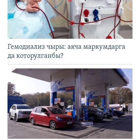
Гемодиализ чыры: акча маркумдарга
да которулганбы?