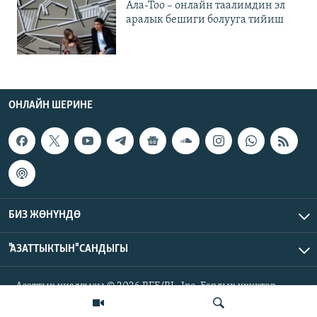
Ала-Тоо – онлайн таалимдин эл
аралык бешиги болууга тийиш
ОНЛАЙН ШЕРИНЕ
БИЗ ЖӨНҮНДӨ
"АЗАТТЫКТЫН" САНДЫГЫ
Азаттык үналгысы © 2026 RFE/RL, Inc. Бардык укуктар
корголгон.