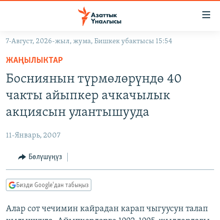
Линктер
Мазмунга
өтүңүз
7-Август, 2026-жыл, жума, Бишкек убактысы 15:54
Навигацияга
ЖАҢЫЛЫКТАР
өтүңүз
ЖАҢЫЛЫКТАР
КЫРГЫЗСТАН
Издөөгө
Босниянын түрмөлөрүндө 40
салыңыз
ДҮЙНӨ
КЫРГЫЗСТАН
чакты айыпкер ачкачылык
УКРАИНА
САЯСАТ
ДҮЙНӨ
акциясын улантышууда
АТАЙЫН ИЛИКТӨӨ
ЭКОНОМИКА
БОРБОР АЗИЯ
11-Январь, 2007
ТВ ПРОГРАММАЛАР
МАДАНИЯТ
Бөлүшүңүз
ПОДКАСТ
БҮГҮН АЗАТТЫКТА
ӨЗГӨЧӨ ПИКИР
ЭКСПЕРТТЕР ТАЛДАЙТ
Бизди Google'дан табыңыз
БИЗ ЖАНА ДҮЙНӨ
Русский
Алар сот чечимин кайрадан карап чыгуусун талап
ДАНИСТЕ