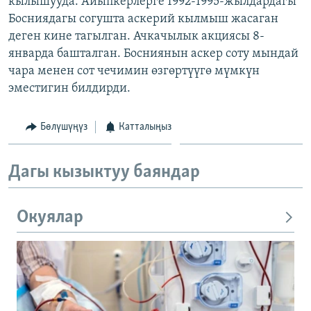
кылышууда. Айыпкерлерге 1992-1995-жылдардагы
ОНЛАЙН ШЕРИНЕ
ЭЖЕ-СИҢДИЛЕР
Босниядагы согушта аскерий кылмыш жасаган
деген кине тагылган. Ачкачылык акциясы 8-
АЗАТТЫК+
январда башталган. Босниянын аскер соту мындай
ЫҢГАЙСЫЗ СУРООЛОР
чара менен сот чечимин өзгөртүүгө мүмкүн
эместигин билдирди.
ЭЕ/АРнун бардык сайттары
Бөлүшүңүз
Катталыңыз
Дагы кызыктуу баяндар
Окуялар