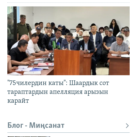
"75чилердин каты": Шаардык сот
тараптардын апелляция арызын
карайт
Блог - Миңсанат