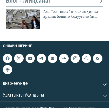
Блог - Миңсанат
Ала-Тоо – онлайн таалимдин эл
аралык бешиги болууга тийиш
ОНЛАЙН ШЕРИНЕ
БИЗ ЖӨНҮНДӨ
"АЗАТТЫКТЫН" САНДЫГЫ
Азаттык үналгысы © 2026 RFE/RL, Inc. Бардык укуктар