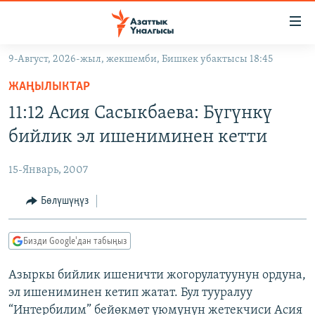
Линктер
Мазмунга
өтүңүз
9-Август, 2026-жыл, жекшемби, Бишкек убактысы 18:45
Навигацияга
ЖАҢЫЛЫКТАР
өтүңүз
ЖАҢЫЛЫКТАР
КЫРГЫЗСТАН
Издөөгө
11:12 Асия Сасыкбаева: Бүгүнкү
салыңыз
ДҮЙНӨ
КЫРГЫЗСТАН
бийлик эл ишениминен кетти
УКРАИНА
САЯСАТ
ДҮЙНӨ
15-Январь, 2007
АТАЙЫН ИЛИКТӨӨ
ЭКОНОМИКА
БОРБОР АЗИЯ
ТВ ПРОГРАММАЛАР
Бөлүшүңүз
МАДАНИЯТ
ПОДКАСТ
БҮГҮН АЗАТТЫКТА
Бизди Google'дан табыңыз
ӨЗГӨЧӨ ПИКИР
ЭКСПЕРТТЕР ТАЛДАЙТ
Азыркы бийлик ишеничти жогорулатуунун ордуна,
БИЗ ЖАНА ДҮЙНӨ
Русский
эл ишениминен кетип жатат. Бул тууралуу
ДАНИСТЕ
“Интербилим” бейөкмөт уюмунун жетекчиси Асия