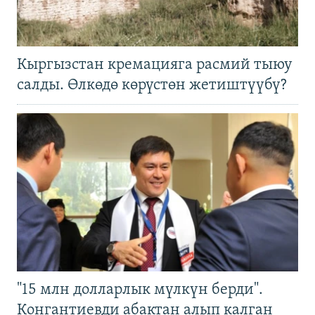
Кыргызстан кремацияга расмий тыюу
салды. Өлкөдө көрүстөн жетиштүүбү?
"15 млн долларлык мүлкүн берди".
Конгантиевди абактан алып калган