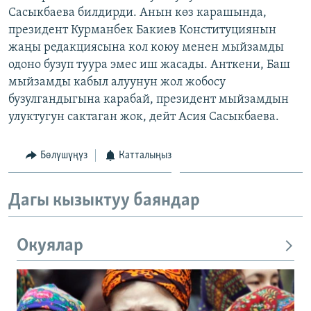
Сасыкбаева билдирди. Анын көз карашында,
ОНЛАЙН ШЕРИНЕ
ЭЖЕ-СИҢДИЛЕР
президент Курманбек Бакиев Конституциянын
АЗАТТЫК+
жаңы редакциясына кол коюу менен мыйзамды
ЫҢГАЙСЫЗ СУРООЛОР
одоно бузуп туура эмес иш жасады. Анткени, Баш
мыйзамды кабыл алуунун жол жобосу
бузулгандыгына карабай, президент мыйзамдын
ЭЕ/АРнун бардык сайттары
улуктугун сактаган жок, дейт Асия Сасыкбаева.
Бөлүшүңүз
Катталыңыз
Дагы кызыктуу баяндар
Окуялар