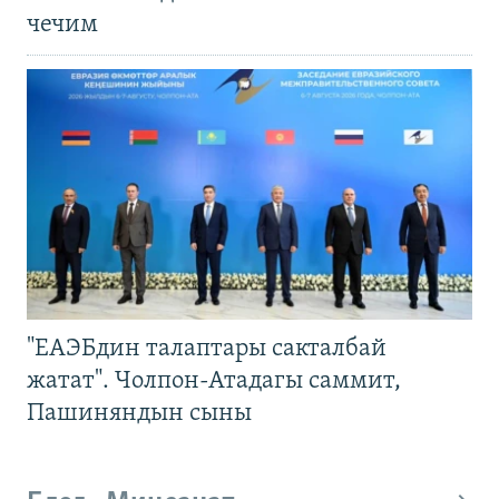
чечим
"ЕАЭБдин талаптары сакталбай
жатат". Чолпон-Атадагы саммит,
Пашиняндын сыны