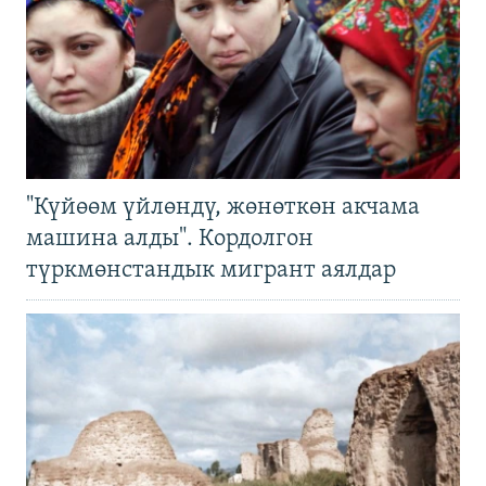
"Күйөөм үйлөндү, жөнөткөн акчама
машина алды". Кордолгон
түркмөнстандык мигрант аялдар