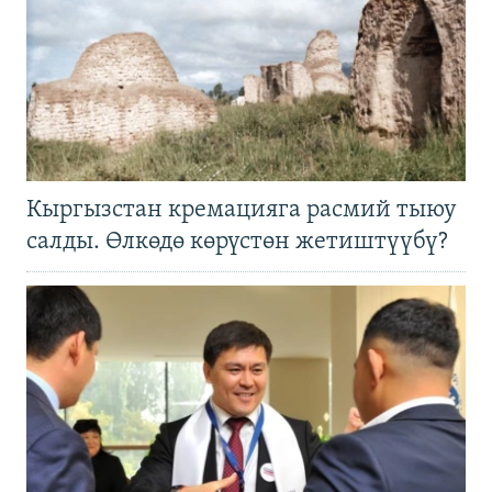
Кыргызстан кремацияга расмий тыюу
салды. Өлкөдө көрүстөн жетиштүүбү?