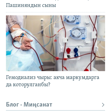
Пашиняндын сыны
Гемодиализ чыры: акча маркумдарга
да которулганбы?
Блог - Миңсанат