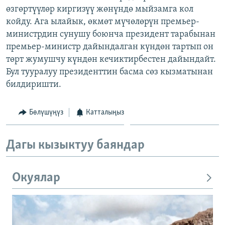
өзгөртүүлөр киргизүү жөнүндө мыйзамга кол
ОНЛАЙН ШЕРИНЕ
ЭЖЕ-СИҢДИЛЕР
койду. Ага ылайык, өкмөт мүчөлөрүн премьер-
АЗАТТЫК+
министрдин сунушу боюнча президент тарабынан
ЫҢГАЙСЫЗ СУРООЛОР
премьер-министр дайындалган күндөн тартып он
төрт жумушчу күндөн кечиктирбестен дайындайт.
Бул тууралуу президенттин басма сөз кызматынан
ЭЕ/АРнун бардык сайттары
билдиришти.
Бөлүшүңүз
Катталыңыз
Дагы кызыктуу баяндар
Окуялар