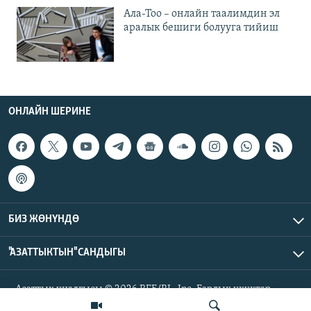
Ала-Тоо – онлайн таалимдин эл
аралык бешиги болууга тийиш
ОНЛАЙН ШЕРИНЕ
БИЗ ЖӨНҮНДӨ
"АЗАТТЫКТЫН" САНДЫГЫ
Азаттык үналгысы © 2026 RFE/RL, Inc. Бардык укуктар
корголгон.