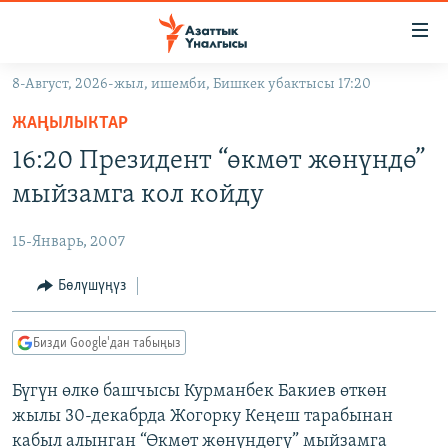
Линктер
Мазмунга
өтүңүз
8-Август, 2026-жыл, ишемби, Бишкек убактысы 17:20
Навигацияга
ЖАҢЫЛЫКТАР
өтүңүз
ЖАҢЫЛЫКТАР
КЫРГЫЗСТАН
Издөөгө
16:20 Президент “өкмөт жөнүндө”
салыңыз
ДҮЙНӨ
КЫРГЫЗСТАН
мыйзамга кол койду
УКРАИНА
САЯСАТ
ДҮЙНӨ
15-Январь, 2007
АТАЙЫН ИЛИКТӨӨ
ЭКОНОМИКА
БОРБОР АЗИЯ
ТВ ПРОГРАММАЛАР
Бөлүшүңүз
МАДАНИЯТ
ПОДКАСТ
БҮГҮН АЗАТТЫКТА
Бизди Google'дан табыңыз
ӨЗГӨЧӨ ПИКИР
ЭКСПЕРТТЕР ТАЛДАЙТ
Бүгүн өлкө башчысы Курманбек Бакиев өткөн
БИЗ ЖАНА ДҮЙНӨ
Русский
жылы 30-декабрда Жогорку Кеңеш тарабынан
ДАНИСТЕ
кабыл алынган “Өкмөт жөнүндөгү” мыйзамга