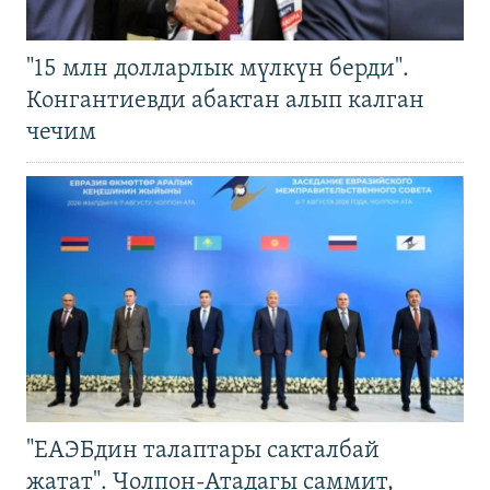
"15 млн долларлык мүлкүн берди".
Конгантиевди абактан алып калган
чечим
"ЕАЭБдин талаптары сакталбай
жатат". Чолпон-Атадагы саммит,