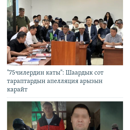
"75чилердин каты": Шаардык сот
тараптардын апелляция арызын
карайт