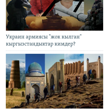
Украин армиясы "жок кылган"
кыргызстандыктар кимдер?