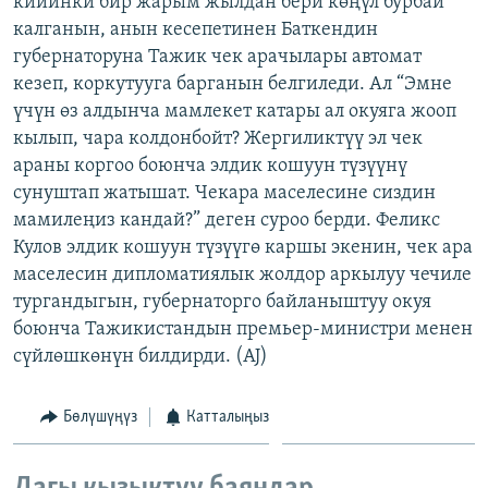
кийинки бир жарым жылдан бери көңүл бурбай
ОНЛАЙН ШЕРИНЕ
ЭЖЕ-СИҢДИЛЕР
калганын, анын кесепетинен Баткендин
губернаторуна Тажик чек арачылары автомат
АЗАТТЫК+
кезеп, коркутууга барганын белгиледи. Ал “Эмне
ЫҢГАЙСЫЗ СУРООЛОР
үчүн өз алдынча мамлекет катары ал окуяга жооп
кылып, чара колдонбойт? Жергиликтүү эл чек
араны коргоо боюнча элдик кошуун түзүүнү
ЭЕ/АРнун бардык сайттары
сунуштап жатышат. Чекара маселесине сиздин
мамилеңиз кандай?” деген суроо берди. Феликс
Кулов элдик кошуун түзүүгө каршы экенин, чек ара
маселесин дипломатиялык жолдор аркылуу чечиле
тургандыгын, губернаторго байланыштуу окуя
боюнча Тажикистандын премьер-министри менен
сүйлөшкөнүн билдирди. (AJ)
Бөлүшүңүз
Катталыңыз