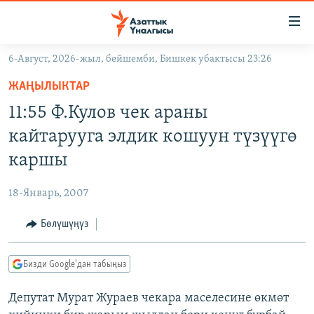
Линктер
Мазмунга
өтүңүз
6-Август, 2026-жыл, бейшемби, Бишкек убактысы 23:26
Навигацияга
ЖАҢЫЛЫКТАР
өтүңүз
ЖАҢЫЛЫКТАР
КЫРГЫЗСТАН
Издөөгө
11:55 Ф.Кулов чек араны
салыңыз
ДҮЙНӨ
КЫРГЫЗСТАН
кайтарууга элдик кошуун түзүүгө
УКРАИНА
САЯСАТ
ДҮЙНӨ
каршы
АТАЙЫН ИЛИКТӨӨ
ЭКОНОМИКА
БОРБОР АЗИЯ
18-Январь, 2007
ТВ ПРОГРАММАЛАР
МАДАНИЯТ
Бөлүшүңүз
ПОДКАСТ
БҮГҮН АЗАТТЫКТА
ӨЗГӨЧӨ ПИКИР
ЭКСПЕРТТЕР ТАЛДАЙТ
Бизди Google'дан табыңыз
БИЗ ЖАНА ДҮЙНӨ
Русский
Депутат Мурат Жураев чекара маселесине өкмөт
ДАНИСТЕ