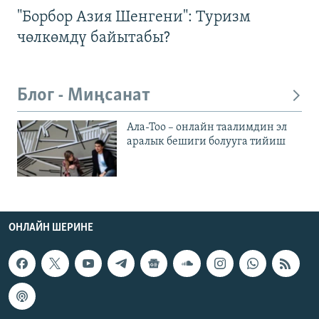
"Борбор Азия Шенгени": Туризм
чөлкөмдү байытабы?
Блог - Миңсанат
Ала-Тоо – онлайн таалимдин эл
аралык бешиги болууга тийиш
ОНЛАЙН ШЕРИНЕ