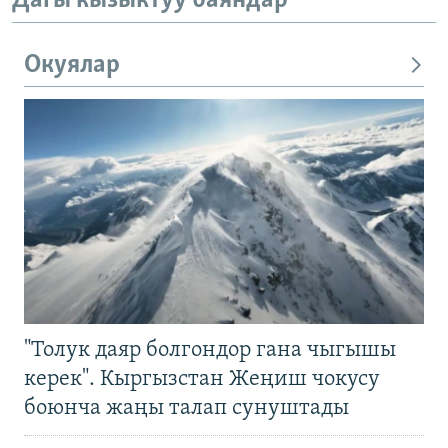
Дагы кызыктуу баяндар
Окуялар
"Толук даяр болгондор гана чыгышы
керек". Кыргызстан Жеңиш чокусу
боюнча жаңы талап сунуштады