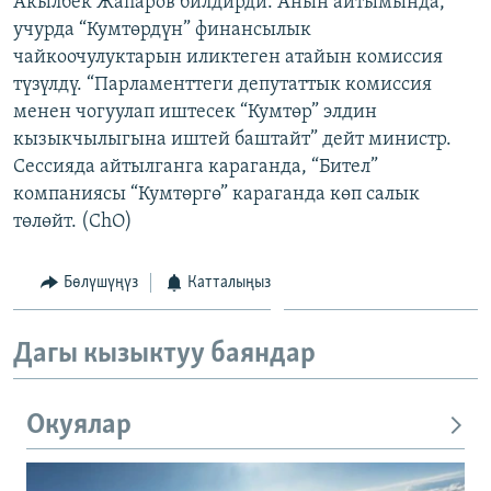
Акылбек Жапаров билдирди. Анын айтымында,
ОНЛАЙН ШЕРИНЕ
ЭЖЕ-СИҢДИЛЕР
учурда “Кумтөрдүн” финансылык
чайкоочулуктарын иликтеген атайын комиссия
АЗАТТЫК+
түзүлдү. “Парламенттеги депутаттык комиссия
ЫҢГАЙСЫЗ СУРООЛОР
менен чогуулап иштесек “Кумтөр” элдин
кызыкчылыгына иштей баштайт” дейт министр.
Сессияда айтылганга караганда, “Бител”
ЭЕ/АРнун бардык сайттары
компаниясы “Кумтөргө” караганда көп салык
төлөйт. (ChO)
Бөлүшүңүз
Катталыңыз
Дагы кызыктуу баяндар
Окуялар