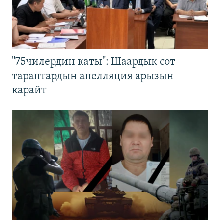
"75чилердин каты": Шаардык сот
тараптардын апелляция арызын
карайт