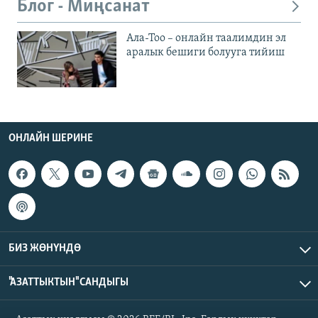
Блог - Миңсанат
Ала-Тоо – онлайн таалимдин эл
аралык бешиги болууга тийиш
ОНЛАЙН ШЕРИНЕ
БИЗ ЖӨНҮНДӨ
"АЗАТТЫКТЫН" САНДЫГЫ