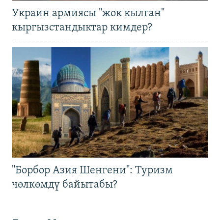
Украин армиясы "жок кылган"
кыргызстандыктар кимдер?
"Борбор Азия Шенгени": Туризм
чөлкөмдү байытабы?