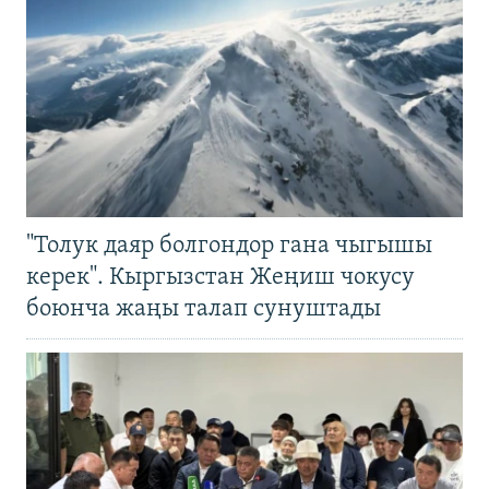
"Толук даяр болгондор гана чыгышы
керек". Кыргызстан Жеңиш чокусу
боюнча жаңы талап сунуштады