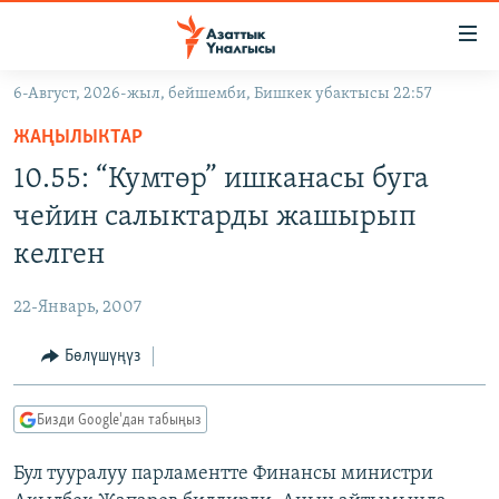
Линктер
Мазмунга
өтүңүз
6-Август, 2026-жыл, бейшемби, Бишкек убактысы 22:57
Навигацияга
ЖАҢЫЛЫКТАР
өтүңүз
ЖАҢЫЛЫКТАР
КЫРГЫЗСТАН
Издөөгө
10.55: “Кумтөр” ишканасы буга
салыңыз
ДҮЙНӨ
КЫРГЫЗСТАН
чейин салыктарды жашырып
УКРАИНА
САЯСАТ
ДҮЙНӨ
келген
АТАЙЫН ИЛИКТӨӨ
ЭКОНОМИКА
БОРБОР АЗИЯ
22-Январь, 2007
ТВ ПРОГРАММАЛАР
МАДАНИЯТ
Бөлүшүңүз
ПОДКАСТ
БҮГҮН АЗАТТЫКТА
ӨЗГӨЧӨ ПИКИР
ЭКСПЕРТТЕР ТАЛДАЙТ
Бизди Google'дан табыңыз
БИЗ ЖАНА ДҮЙНӨ
Русский
Бул тууралуу парламентте Финансы министри
ДАНИСТЕ