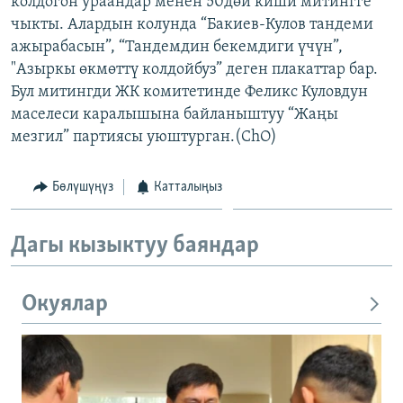
колдогон ураандар менен 50дөй киши митингге
ОНЛАЙН ШЕРИНЕ
ЭЖЕ-СИҢДИЛЕР
чыкты. Алардын колунда “Бакиев-Кулов тандеми
ажырабасын”, “Тандемдин бекемдиги үчүн”,
АЗАТТЫК+
"Азыркы өкмөттү колдойбуз” деген плакаттар бар.
ЫҢГАЙСЫЗ СУРООЛОР
Бул митингди ЖК комитетинде Феликс Куловдун
маселеси каралышына байланыштуу “Жаңы
мезгил” партиясы уюштурган.(ChO)
ЭЕ/АРнун бардык сайттары
Бөлүшүңүз
Катталыңыз
Дагы кызыктуу баяндар
Окуялар