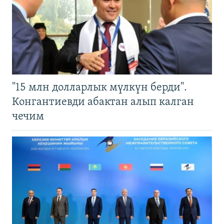
"15 млн долларлык мүлкүн берди".
Конгантиевди абактан алып калган
чечим