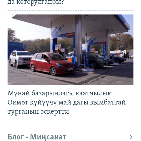
да которулганбы?
Мунай базарындагы каатчылык:
Өкмөт күйүүчү май дагы кымбаттай
турганын эскертти
Блог - Миңсанат