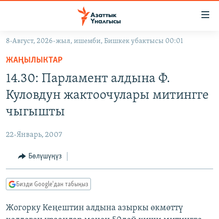
Линктер
Мазмунга
өтүңүз
8-Август, 2026-жыл, ишемби, Бишкек убактысы 00:01
Навигацияга
ЖАҢЫЛЫКТАР
өтүңүз
ЖАҢЫЛЫКТАР
КЫРГЫЗСТАН
Издөөгө
14.30: Парламент алдына Ф.
салыңыз
ДҮЙНӨ
КЫРГЫЗСТАН
Куловдун жактоочулары митингге
УКРАИНА
САЯСАТ
ДҮЙНӨ
чыгышты
АТАЙЫН ИЛИКТӨӨ
ЭКОНОМИКА
БОРБОР АЗИЯ
22-Январь, 2007
ТВ ПРОГРАММАЛАР
МАДАНИЯТ
Бөлүшүңүз
ПОДКАСТ
БҮГҮН АЗАТТЫКТА
ӨЗГӨЧӨ ПИКИР
ЭКСПЕРТТЕР ТАЛДАЙТ
Бизди Google'дан табыңыз
БИЗ ЖАНА ДҮЙНӨ
Русский
Жогорку Кеңештин алдына азыркы өкмөттү
ДАНИСТЕ