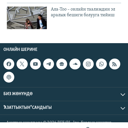
Ала-Тоо – онлайн таалимдин эл
аралык бешиги болууга тийиш
ОНЛАЙН ШЕРИНЕ
БИЗ ЖӨНҮНДӨ
"АЗАТТЫКТЫН" САНДЫГЫ
Азаттык үналгысы © 2026 RFE/RL, Inc. Бардык укуктар