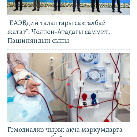
"ЕАЭБдин талаптары сакталбай
жатат". Чолпон-Атадагы саммит,
Пашиняндын сыны
Гемодиализ чыры: акча маркумдарга