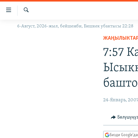
Линктер
Мазмунга
өтүңүз
Издөө
6-Август, 2026-жыл, бейшемби, Бишкек убактысы 22:28
ЖАҢЫЛЫКТАР
Навигацияга
өтүңүз
ЖАҢЫЛЫКТА
КЫРГЫЗСТАН
Издөөгө
7:57 
ДҮЙНӨ
КЫРГЫЗСТАН
салыңыз
УКРАИНА
САЯСАТ
ДҮЙНӨ
Ысыкк
АТАЙЫН ИЛИКТӨӨ
ЭКОНОМИКА
БОРБОР АЗИЯ
башто
ТВ ПРОГРАММАЛАР
МАДАНИЯТ
ПОДКАСТ
БҮГҮН АЗАТТЫКТА
24-Январь, 200
ӨЗГӨЧӨ ПИКИР
ЭКСПЕРТТЕР ТАЛДАЙТ
БИЗ ЖАНА ДҮЙНӨ
Бөлүшүңү
ДАНИСТЕ
Бизди Google'д