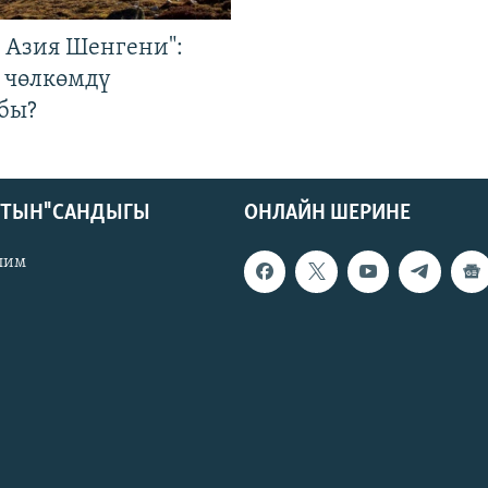
р Азия Шенгени":
 чөлкөмдү
бы?
КТЫН" САНДЫГЫ
ОНЛАЙН ШЕРИНЕ
лим