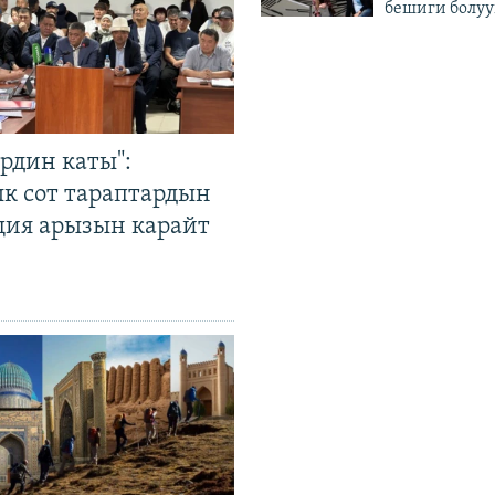
бешиги болуу
рдин каты":
к сот тараптардын
ция арызын карайт