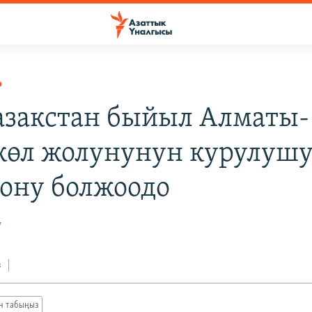
Р
Казакстан быйыл Алматы-
өл жолунунун курулуш
ону болжоодо
7
з
ан табыңыз