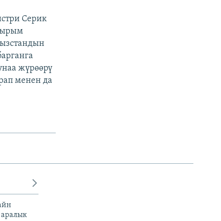
истри Серик
кырым
гызстандын
барганга
унаа жүрөөрү
рап менен да
айн
 аралык