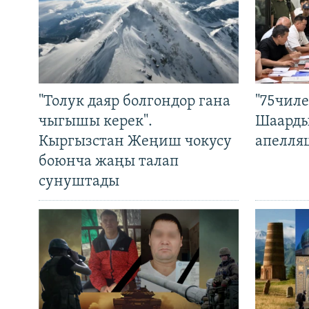
"Толук даяр болгондор гана
"75чиле
чыгышы керек".
Шаарды
Кыргызстан Жеңиш чокусу
апелля
боюнча жаңы талап
сунуштады