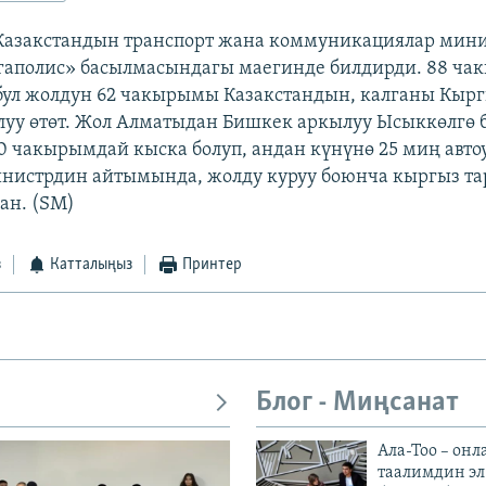
 Казакстандын транспорт жана коммуникациялар мин
гаполис» басылмасындагы маегиндe билдирди. 88 ча
бул жолдун 62 чакырымы Казакстандын, калганы Кыр
уу өтөт. Жол Алматыдан Бишкек аркылуу Ысыккөлгө 
0 чакырымдай кыска болуп, андан күнүнө 25 миң авто
инистрдин айтымында, жолду куруу боюнча кыргыз та
ан. (SM)
з
Катталыңыз
Принтер
Блог - Миңсанат
Ала-Тоо – онл
таалимдин эл