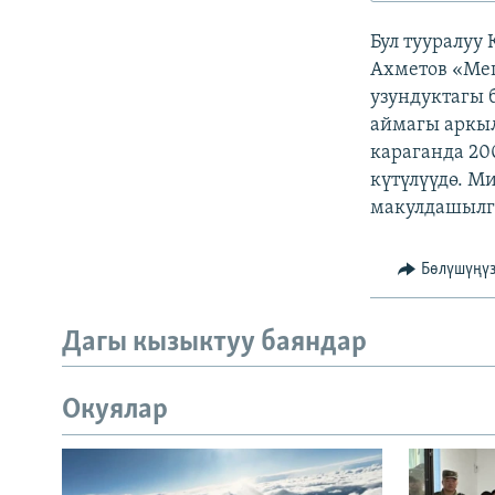
ЭЖЕ-СИҢДИЛЕР
Бул тууралуу
АЗАТТЫК+
Ахметов «Ме
ЫҢГАЙСЫЗ СУРООЛОР
узундуктагы 
аймагы аркыл
караганда 20
күтүлүүдө. М
макулдашылг
Бөлүшүңү
Дагы кызыктуу баяндар
Окуялар