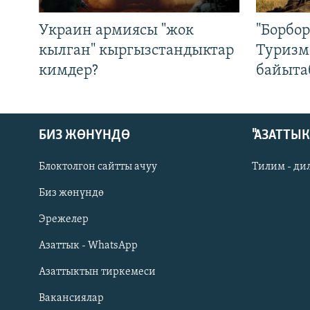
Украин армиясы "жок
"Борбо
кылган" кыргызстандыктар
Туризм
кимдер?
байыта
БИЗ ЖӨНҮНДӨ
"АЗАТТЫ
Блоктолгон сайтты ачуу
Тилим - ди
Биз жөнүндө
Русский
Эрежелер
Азаттык - WhatsApp
ОНЛАЙН ШЕРИНЕ
Азаттыктын тиркемеси
Вакансиялар