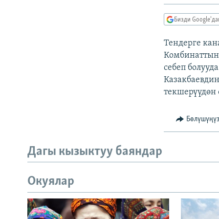
ЭЖЕ-СИҢДИЛЕР
АЗАТТЫК+
Бизди Google'д
ЫҢГАЙСЫЗ СУРООЛОР
Тендерге кан
Комбинаттын 
себеп болууд
Казакбаевдин
текшерүүдөн ө
Бөлүшүңү
Дагы кызыктуу баяндар
Окуялар