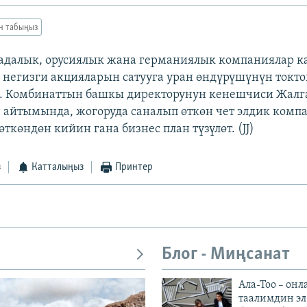
ан табыңыз
адалык, орусиялык жана германиялык компаниялар к
негизги акцияларын сатууга уран өндүрүшүнүн токт
а. Комбинаттын башкы директорунун кенешчиси Жалг
 айтымында, жогоруда саналып өткөн чет элдик комп
ткөндөн кийин гана бизнес план түзүлөт. (JJ)
з
Катталыңыз
Принтер
Блог - Миңсанат
Ала-Тоо – онл
таалимдин эл