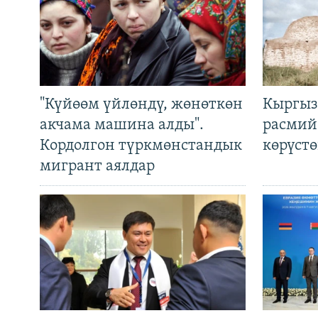
"Күйөөм үйлөндү, жөнөткөн
Кыргыз
акчама машина алды".
расмий
Кордолгон түркмөнстандык
көрүст
мигрант аялдар