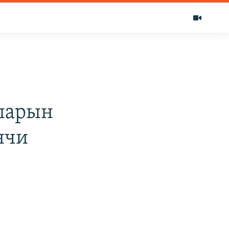
ларын
нчи