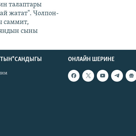
ин талаптары
ай жатат". Чолпон-
ы саммит,
яндын сыны
КТЫН" САНДЫГЫ
ОНЛАЙН ШЕРИНЕ
лим