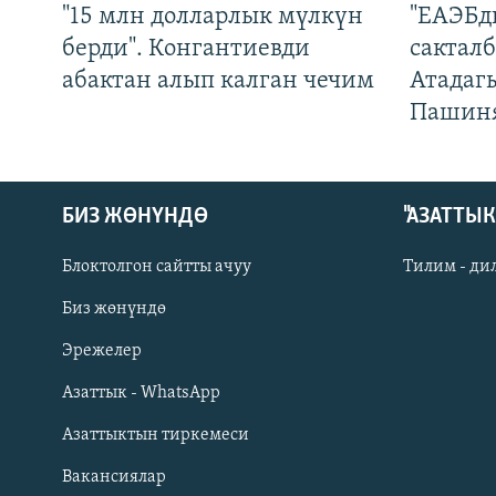
"15 млн долларлык мүлкүн
"ЕАЭБд
берди". Конгантиевди
сакталб
абактан алып калган чечим
Атадаг
Пашин
БИЗ ЖӨНҮНДӨ
"АЗАТТЫ
Блоктолгон сайтты ачуу
Тилим - ди
Биз жөнүндө
Русский
Эрежелер
Азаттык - WhatsApp
ОНЛАЙН ШЕРИНЕ
Азаттыктын тиркемеси
Вакансиялар