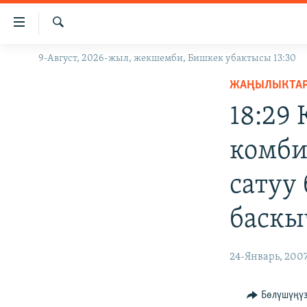
Линктер
Мазмунга
өтүңүз
Издөө
9-Август, 2026-жыл, жекшемби, Бишкек убактысы 13:30
ЖАҢЫЛЫКТАР
Навигацияга
өтүңүз
ЖАҢЫЛЫКТА
КЫРГЫЗСТАН
Издөөгө
18:29 
ДҮЙНӨ
КЫРГЫЗСТАН
салыңыз
УКРАИНА
САЯСАТ
ДҮЙНӨ
комби
АТАЙЫН ИЛИКТӨӨ
ЭКОНОМИКА
БОРБОР АЗИЯ
сатуу
ТВ ПРОГРАММАЛАР
МАДАНИЯТ
ПОДКАСТ
БҮГҮН АЗАТТЫКТА
баскы
ӨЗГӨЧӨ ПИКИР
ЭКСПЕРТТЕР ТАЛДАЙТ
24-Январь, 200
БИЗ ЖАНА ДҮЙНӨ
ДАНИСТЕ
Бөлүшүңү