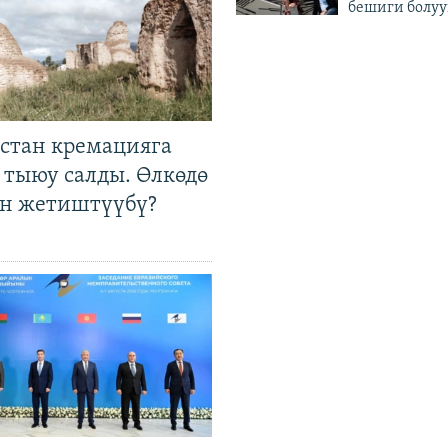
бешиги болуу
стан кремацияга
 тыюу салды. Өлкөдө
өн жетиштүүбү?