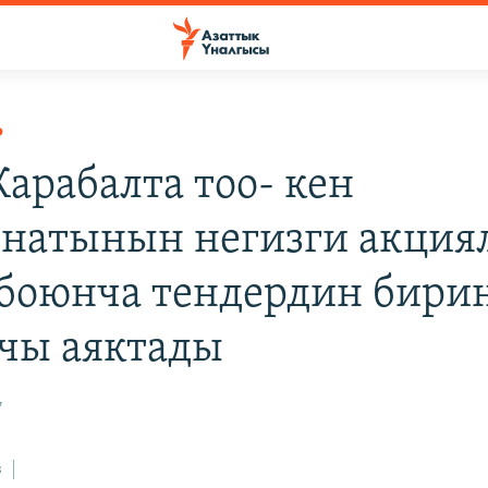
Р
Карабалта тоо- кен
натынын негизги акция
 боюнча тендердин бири
чы аяктады
7
з