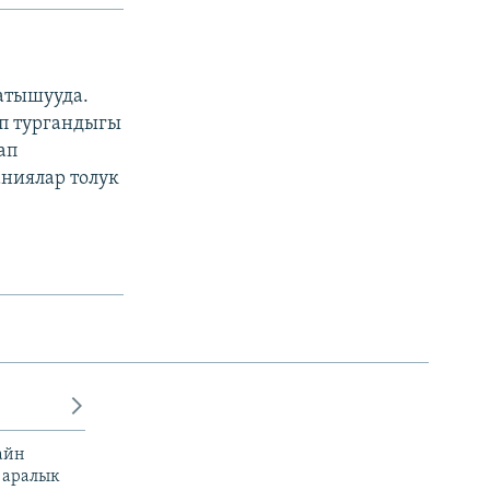
атышууда.
оп тургандыгы
ап
аниялар толук
айн
 аралык