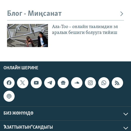
Блог - Миңсанат
Ала-Тоо – онлайн таалимдин эл
аралык бешиги болууга тийиш
ОНЛАЙН ШЕРИНЕ
БИЗ ЖӨНҮНДӨ
"АЗАТТЫКТЫН" САНДЫГЫ