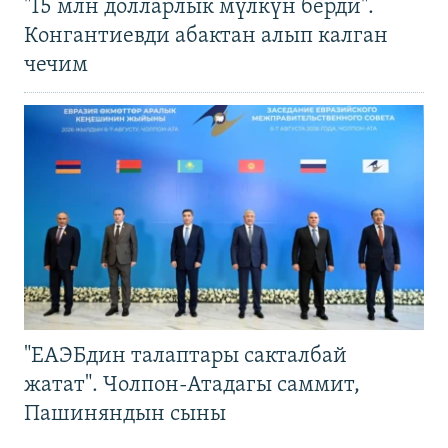
"15 млн долларлык мүлкүн берди".
Конгантиевди абактан алып калган
чечим
"ЕАЭБдин талаптары сакталбай
жатат". Чолпон-Атадагы саммит,
Пашиняндын сыны