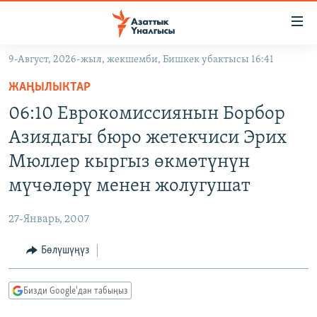
Линктер
Мазмунга
өтүңүз
9-Август, 2026-жыл, жекшемби, Бишкек убактысы 16:41
Навигацияга
ЖАҢЫЛЫКТАР
өтүңүз
ЖАҢЫЛЫКТАР
КЫРГЫЗСТАН
Издөөгө
06:10 Еврокомиссиянын Борбор
салыңыз
ДҮЙНӨ
КЫРГЫЗСТАН
Азиядагы бюро жетекчиси Эрих
УКРАИНА
САЯСАТ
ДҮЙНӨ
Мюллер кыргыз өкмөтүнүн
АТАЙЫН ИЛИКТӨӨ
ЭКОНОМИКА
БОРБОР АЗИЯ
мүчөлөрү менен жолугушат
ТВ ПРОГРАММАЛАР
МАДАНИЯТ
27-Январь, 2007
ПОДКАСТ
БҮГҮН АЗАТТЫКТА
Бөлүшүңүз
ӨЗГӨЧӨ ПИКИР
ЭКСПЕРТТЕР ТАЛДАЙТ
БИЗ ЖАНА ДҮЙНӨ
Русский
Бизди Google'дан табыңыз
ДАНИСТЕ