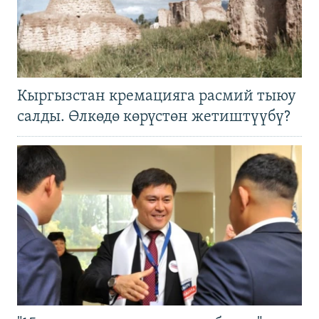
Кыргызстан кремацияга расмий тыюу
салды. Өлкөдө көрүстөн жетиштүүбү?