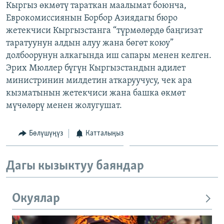
Кыргыз өкмөтү тараткан маалымат боюнча,
ОНЛАЙН ШЕРИНЕ
ЭЖЕ-СИҢДИЛЕР
Еврокомиссиянын Борбор Азиядагы бюро
АЗАТТЫК+
жетекчиси Кыргызстанга “түрмөлөрдө баңгизат
таратуунун алдын алуу жана бөгөт коюу”
ЫҢГАЙСЫЗ СУРООЛОР
долбоорунун алкагында иш сапары менен келген.
Эрих Мюллер бүгүн Кыргызстандын адилет
ЭЕ/АРнун бардык сайттары
министринин милдетин аткаруучусу, чек ара
кызматынын жетекчиси жана башка өкмөт
мүчөлөрү менен жолугушат.
Бөлүшүңүз
Катталыңыз
Дагы кызыктуу баяндар
Окуялар