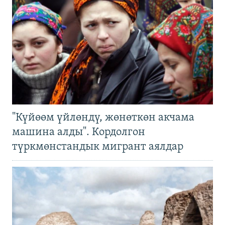
"Күйөөм үйлөндү, жөнөткөн акчама
машина алды". Кордолгон
түркмөнстандык мигрант аялдар