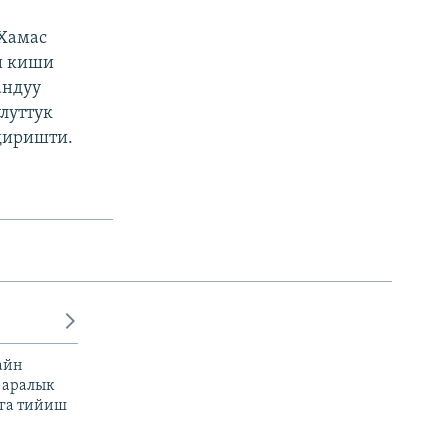
 Хамас
и киши
андуу
луттук
диришти.
айн
 аралык
га тийиш