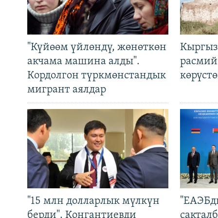
"Күйөөм үйлөндү, жөнөткөн
Кыргыз
акчама машина алды".
расмий
Кордолгон түркмөнстандык
көрүст
мигрант аялдар
"15 млн долларлык мүлкүн
"ЕАЭБд
берди". Конгантиевди
сакталб