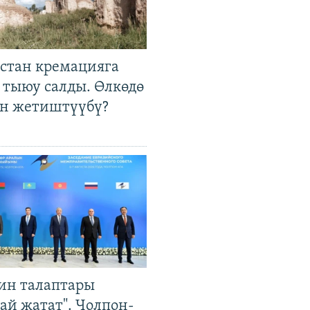
стан кремацияга
 тыюу салды. Өлкөдө
өн жетиштүүбү?
ин талаптары
ай жатат". Чолпон-