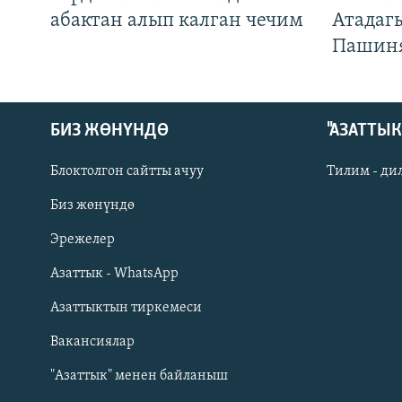
абактан алып калган чечим
Атадаг
Пашин
БИЗ ЖӨНҮНДӨ
"АЗАТТЫ
Блоктолгон сайтты ачуу
Тилим - ди
Биз жөнүндө
Русский
Эрежелер
Азаттык - WhatsApp
ОНЛАЙН ШЕРИНЕ
Азаттыктын тиркемеси
Вакансиялар
"Азаттык" менен байланыш