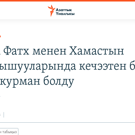
Р
а Фатх менен Хамастын
ышууларында кечээтен б
курман болду
7
з
ан табыңыз