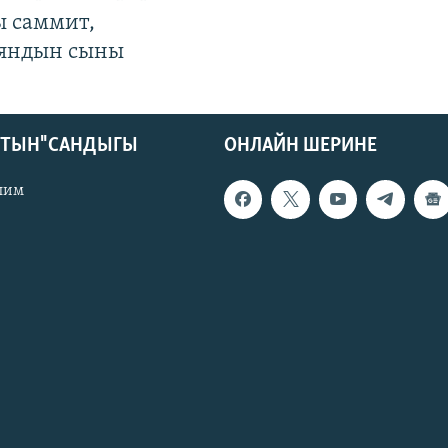
ы саммит,
яндын сыны
КТЫН" САНДЫГЫ
ОНЛАЙН ШЕРИНЕ
лим