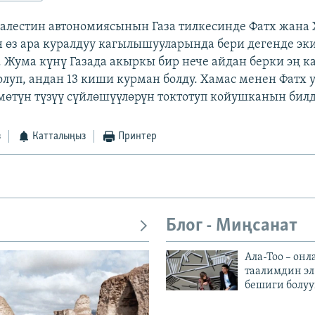
Палестин автономиясынын Газа тилкесинде Фатх жана
өз ара куралдуу кагылышууларында бери дегенде эк
. Жума күнү Газада акыркы бир нече айдан берки эң к
луп, андан 13 киши курман болду. Хамас менен Фатх у
өтүн түзүү сүйлөшүүлөрүн токтотуп койушканын бил
з
Катталыңыз
Принтер
Блог - Миңсанат
Ала-Тоо – онл
таалимдин эл
бешиги болуу