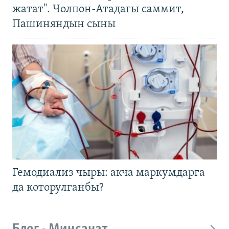
жатат". Чолпон-Атадагы саммит,
Пашиняндын сыны
Гемодиализ чыры: акча маркумдарга
да которулганбы?