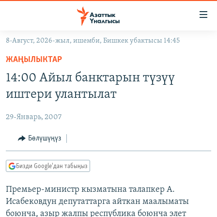
Линктер
Мазмунга
өтүңүз
8-Август, 2026-жыл, ишемби, Бишкек убактысы 14:45
Навигацияга
ЖАҢЫЛЫКТАР
өтүңүз
ЖАҢЫЛЫКТАР
КЫРГЫЗСТАН
Издөөгө
14:00 Айыл банктарын түзүү
салыңыз
ДҮЙНӨ
КЫРГЫЗСТАН
иштери улантылат
УКРАИНА
САЯСАТ
ДҮЙНӨ
29-Январь, 2007
АТАЙЫН ИЛИКТӨӨ
ЭКОНОМИКА
БОРБОР АЗИЯ
ТВ ПРОГРАММАЛАР
Бөлүшүңүз
МАДАНИЯТ
ПОДКАСТ
БҮГҮН АЗАТТЫКТА
Бизди Google'дан табыңыз
ӨЗГӨЧӨ ПИКИР
ЭКСПЕРТТЕР ТАЛДАЙТ
Премьер-министр кызматына талапкер А.
БИЗ ЖАНА ДҮЙНӨ
Русский
Исабековдун депутаттарга айткан маалыматы
ДАНИСТЕ
боюнча, азыр жалпы республика боюнча элет