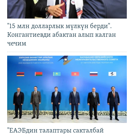
"15 млн долларлык мүлкүн берди".
Конгантиевди абактан алып калган
чечим
"ЕАЭБдин талаптары сакталбай