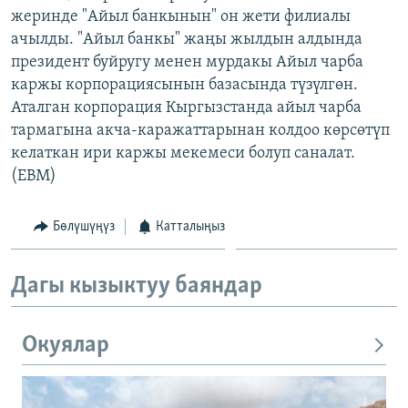
жеринде "Айыл банкынын" он жети филиалы
ОНЛАЙН ШЕРИНЕ
ЭЖЕ-СИҢДИЛЕР
ачылды. "Айыл банкы" жаңы жылдын алдында
АЗАТТЫК+
президент буйругу менен мурдакы Айыл чарба
ЫҢГАЙСЫЗ СУРООЛОР
каржы корпорациясынын базасында түзүлгөн.
Аталган корпорация Кыргызстанда айыл чарба
тармагына акча-каражаттарынан колдоо көрсөтүп
ЭЕ/АРнун бардык сайттары
келаткан ири каржы мекемеси болуп саналат.
(EBM)
Бөлүшүңүз
Катталыңыз
Дагы кызыктуу баяндар
Окуялар