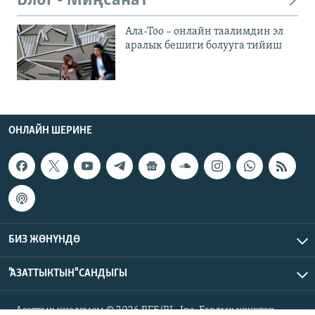
Блог - Миңсанат
Ала-Тоо – онлайн таалимдин эл
аралык бешиги болууга тийиш
ОНЛАЙН ШЕРИНЕ
БИЗ ЖӨНҮНДӨ
"АЗАТТЫКТЫН" САНДЫГЫ
Азаттык үналгысы © 2026 RFE/RL, Inc. Бардык укуктар