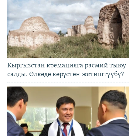
Кыргызстан кремацияга расмий тыюу
салды. Өлкөдө көрүстөн жетиштүүбү?